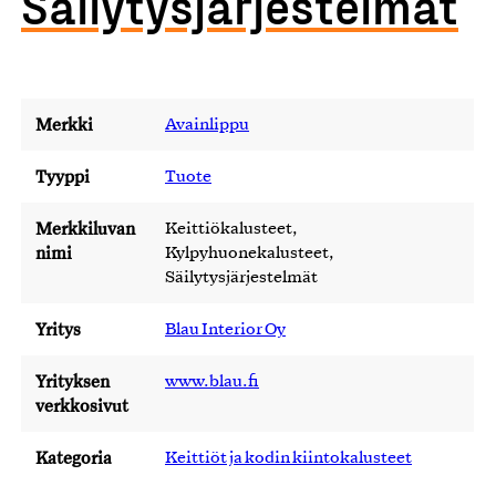
Säilytysjärjestelmät
Merkki
Avainlippu
Tyyppi
Tuote
Merkkiluvan
Keittiökalusteet,
nimi
Kylpyhuonekalusteet,
Säilytysjärjestelmät
Yritys
Blau Interior Oy
Yrityksen
www.blau.fi
verkkosivut
Kategoria
Keittiöt ja kodin kiintokalusteet