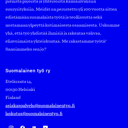
pienistä pajoista ja yhteisöistä kansainvälisiin
suuryrityksiin. Meidät on perustettu yli 100 vuotta sitten
edistämään suomalaista työtä ja teollisuutta sekä
nostamaan ylpeyttä kotimaisesta osaamisesta. Uskomme
yhä, että työ yhdistää ihmisiä ja rakentaa vahvaa,
elinvoimaista yhteiskuntaa. Me rakastamme työtä!
Sanoimmeko sen jo?
Suomalainen työ ry
Eteläranta 14,
00130 Helsinki
Finland
asiakaspalvelu@suomalainentyo.fi
laskutus@suomalainentyo.fi