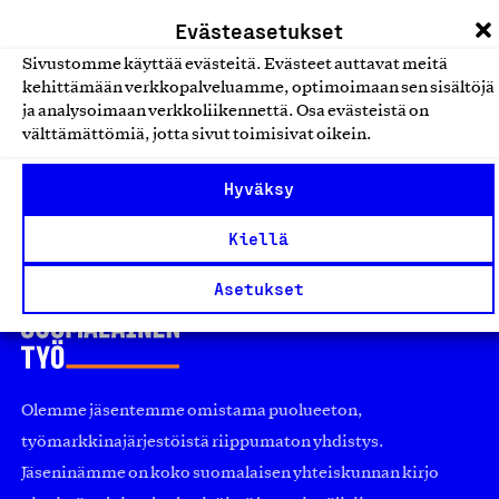
Evästeasetukset
Keittiöt ja kodin kiintokalusteet
Sivustomme käyttää evästeitä. Evästeet auttavat meitä
kehittämään verkkopalveluamme, optimoimaan sen sisältöjä
Locus-Keittiöt
ja analysoimaan verkkoliikennettä. Osa evästeistä on
Locus-Keittiöt Oy, Tuote
välttämättömiä, jotta sivut toimisivat oikein.
Keittiöt ja kodin kiintokalusteet
Hyväksy
Kiellä
Asetukset
Olemme jäsentemme omistama puolueeton,
työmarkkinajärjestöistä riippumaton yhdistys.
Jäseninämme on koko suomalaisen yhteiskunnan kirjo