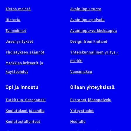
Tietoa meistä
Avainlippu-tuote
Historia
Avainlippu-palvelu
Toimielimet
Avainlippu-verkkokauppa
Jäsenyritykset
Design from Finland
Yhdistyksen säännöt
Yhteiskunnallinen yritys -
merkki
Merkkien kriteerit ja
käyttöehdot
Vuosimaksu
Opi ja innostu
Ollaan yhteyksissä
Tutkittua-tietopankki
Extranet-jäsenpalvelu
Koulutukset jäsenille
Yhteystiedot
Koulutustallenteet
Medialle