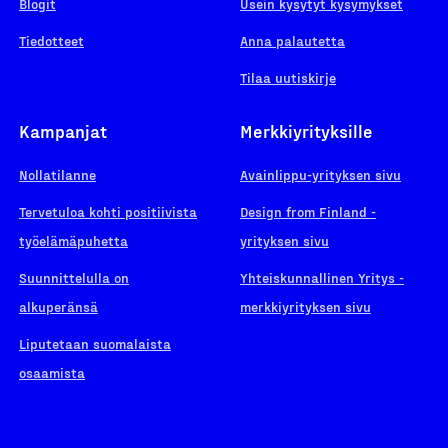
Blogit
Usein kysytyt kysymykset
Tiedotteet
Anna palautetta
Tilaa uutiskirje
Kampanjat
Merkkiyrityksille
Nollatilanne
Avainlippu-yrityksen sivu
Tervetuloa kohti positiivista
Design from Finland -
työelämäpuhetta
yrityksen sivu
Suunnittelulla on
Yhteiskunnallinen Yritys -
alkuperänsä
merkkiyrityksen sivu
Liputetaan suomalaista
osaamista