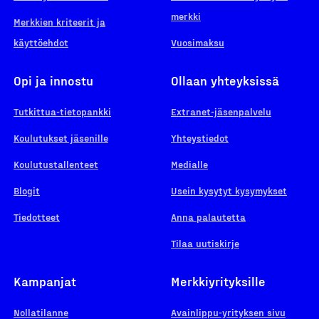
merkki
Merkkien kriteerit ja
käyttöehdot
Vuosimaksu
Opi ja innostu
Ollaan yhteyksissä
Tutkittua-tietopankki
Extranet-jäsenpalvelu
Koulutukset jäsenille
Yhteystiedot
Koulutustallenteet
Medialle
Blogit
Usein kysytyt kysymykset
Tiedotteet
Anna palautetta
Tilaa uutiskirje
Kampanjat
Merkkiyrityksille
Nollatilanne
Avainlippu-yrityksen sivu