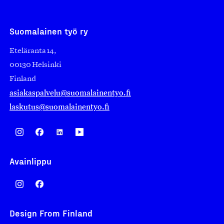
Suomalainen työ ry
Eteläranta 14,
00130 Helsinki
Finland
asiakaspalvelu@suomalainentyo.fi
laskutus@suomalainentyo.fi
Avainlippu
Design From Finland