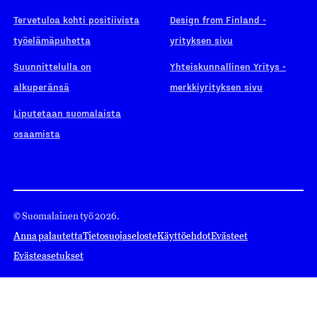
Tervetuloa kohti positiivista
Design from Finland -
työelämäpuhetta
yrityksen sivu
Suunnittelulla on
Yhteiskunnallinen Yritys -
alkuperänsä
merkkiyrityksen sivu
Liputetaan suomalaista
osaamista
© Suomalainen työ 2026.
Anna palautetta
Tietosuojaseloste
Käyttöehdot
Evästeet
Evästeasetukset