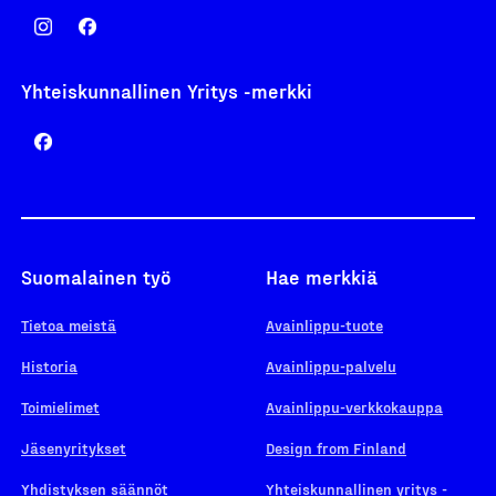
Yhteiskunnallinen Yritys -merkki
Suomalainen työ
Hae merkkiä
Tietoa meistä
Avainlippu-tuote
Historia
Avainlippu-palvelu
Toimielimet
Avainlippu-verkkokauppa
Jäsenyritykset
Design from Finland
Yhdistyksen säännöt
Yhteiskunnallinen yritys -