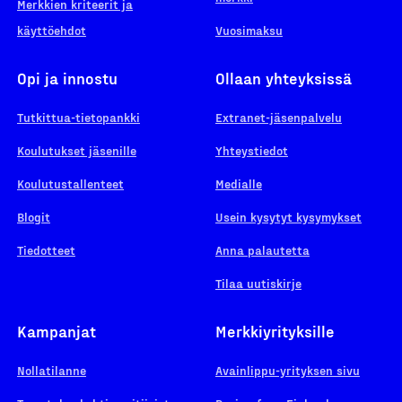
Merkkien kriteerit ja
käyttöehdot
Vuosimaksu
Opi ja innostu
Ollaan yhteyksissä
Tutkittua-tietopankki
Extranet-jäsenpalvelu
Koulutukset jäsenille
Yhteystiedot
Koulutustallenteet
Medialle
Blogit
Usein kysytyt kysymykset
Tiedotteet
Anna palautetta
Tilaa uutiskirje
Kampanjat
Merkkiyrityksille
Nollatilanne
Avainlippu-yrityksen sivu