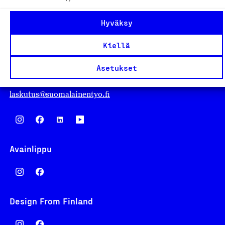
Suomalainen työ ry
Hyväksy
Eteläranta 14,
Kiellä
00130 Helsinki
Finland
Asetukset
asiakaspalvelu@suomalainentyo.fi
laskutus@suomalainentyo.fi
Avainlippu
Design From Finland