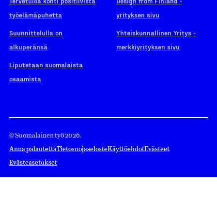
Tervetuloa kohti positiivista
Design from Finland -
työelämäpuhetta
yrityksen sivu
Suunnittelulla on
Yhteiskunnallinen Yritys -
alkuperänsä
merkkiyrityksen sivu
Liputetaan suomalaista
osaamista
© Suomalainen työ 2026.
Anna palautetta
Tietosuojaseloste
Käyttöehdot
Evästeet
Evästeasetukset