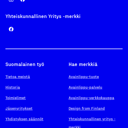
Yhteiskunnallinen Yritys -merkki
Suomalainen työ
Hae merkkiä
Tietoa meistä
Avainlippu-tuote
Historia
Avainlippu-palvelu
Toimielimet
Avainlippu-verkkokauppa
Jäsenyritykset
Design from Finland
Yhdistyksen säännöt
Yhteiskunnallinen yritys -
merkki