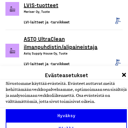
LVIS-tuotteet
Meriser Oy, Tuote
LVI-laitteet ja -tarvikkeet
ASTQ UltraClean
ilmanpuhdistin/alipaineistaja
Astq Supply House Oy, Tuote
LVI-laitteet ja -tarvikkeet
Evästeasetukset
Recair-ilmankäsittelykoneet
Sivustomme käyttää evästeitä. Evästeet auttavat meitä
Ets Nord AS, Suomi, Tuote
kehittämään verkkopalveluamme, optimoimaan sen sisältöjä
ja analysoimaan verkkoliikennettä. Osa evästeistä on
LVI-laitteet ja -tarvikkeet
välttämättömiä, jotta sivut toimisivat oikein.
EasyClean kylpyhuonevesilukot
Hyväksy
Oy Prevex Ab, Tuote