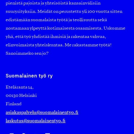
pienistä pajoista ja yhteisöistä kansainvälisiin
suuryrityksiin. Meidät on perustettu yli 100 vuotta sitten
edistämään suomalaista työtä ja teollisuutta sekä
nostamaan ylpeyttä kotimaisesta osaamisesta. Uskomme
yhä, että työ yhdistää ihmisiä ja rakentaa vahvaa,
elinvoimaista yhteiskuntaa. Me rakastamme työtä!
Sanoimmeko sen jo?
Suomalainen työ ry
Eteläranta 14,
00130 Helsinki
Finland
asiakaspalvelu@suomalainentyo.fi
laskutus@suomalainentyo.fi