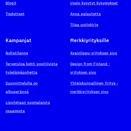
Blogit
Usein kysytyt kysymykset
Tiedotteet
Anna palautetta
Tilaa uutiskirje
Kampanjat
Merkkiyrityksille
Nollatilanne
Avainlippu-yrityksen sivu
Tervetuloa kohti positiivista
Design from Finland -
työelämäpuhetta
yrityksen sivu
Suunnittelulla on
Yhteiskunnallinen Yritys -
alkuperänsä
merkkiyrityksen sivu
Liputetaan suomalaista
osaamista