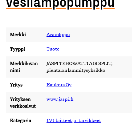
vesilämpöpumppu
Merkki
Avainlippu
Tyyppi
Tuote
Merkkiluvan
JÄSPI TEHOWATTI AIR SPLIT,
nimi
pientalon lämmitysyksikkö
Yritys
Kaukora Oy
Yrityksen
www.jaspi.fi
verkkosivut
Kategoria
LVI-laitteet ja -tarvikkeet