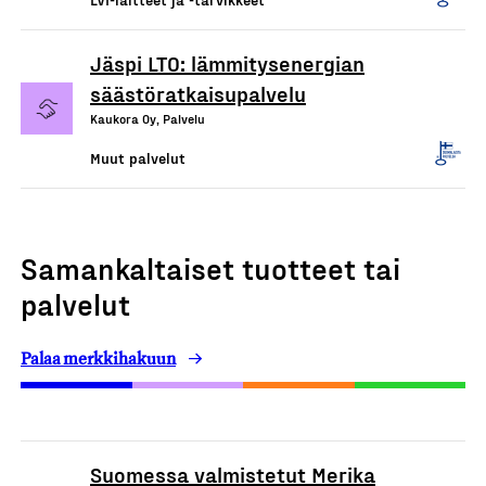
Jäspi LTO: lämmitysenergian
säästöratkaisupalvelu
Kaukora Oy, Palvelu
Muut palvelut
Samankaltaiset tuotteet tai
palvelut
Palaa merkkihakuun
Suomessa valmistetut Merika