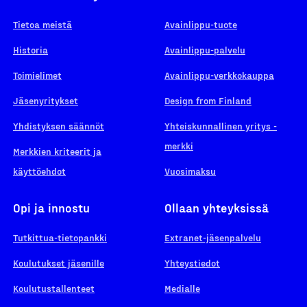
Tietoa meistä
Avainlippu-tuote
Historia
Avainlippu-palvelu
Toimielimet
Avainlippu-verkkokauppa
Jäsenyritykset
Design from Finland
Yhdistyksen säännöt
Yhteiskunnallinen yritys -
merkki
Merkkien kriteerit ja
käyttöehdot
Vuosimaksu
Opi ja innostu
Ollaan yhteyksissä
Tutkittua-tietopankki
Extranet-jäsenpalvelu
Koulutukset jäsenille
Yhteystiedot
Koulutustallenteet
Medialle