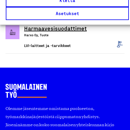
Kiellä
LVI-laitteet ja -tarvikkeet
Asetukset
Biojussi
Harmaavesisuodattimet
Harxo Oy, Tuote
LVI-laitteet ja -tarvikkeet
Olemme jäsentemme omistama puolueeton,
työmarkkinajärjestöistä riippumaton yhdistys.
Jäseninämme on koko suomalaisen yhteiskunnan kirjo