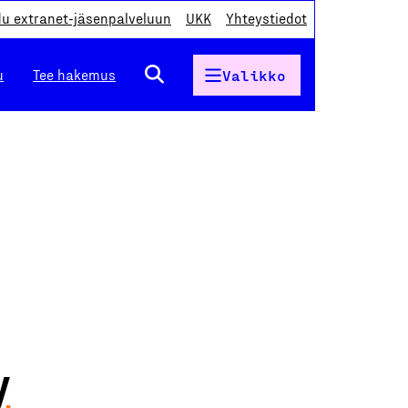
du extranet-jäsenpalveluun
UKK
Yhteystiedot
u
Tee hakemus
Valikko
y