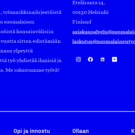
Eteläranta 14,
työmarkkinajärjestöistä
00130 Helsinki
ko suomalaisen
Finland
asiakaspalvelu@suomalai
isöistä kansainvälisiin
laskutus@suomalainentyo
0 vuotta sitten edistämään
amaan ylpeyttä
ä työ yhdistää ihmisiä ja
aa. Me rakastamme työtä!
Opi ja innostu
Ollaan
K