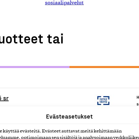
sosiaalipalvelut
uotteet tai
 sr
H
s
Evästeasetukset
H
s
käyttää evästeitä. Evästeet auttavat meitä kehittämään
luamme, optimoimaan sen sisältöjä ja analysoimaan verkkoliike