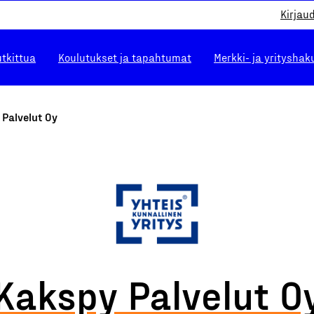
Kirjau
utkittua
Koulutukset ja tapahtumat
Merkki- ja yrityshak
 Palvelut Oy
Kakspy Palvelut O