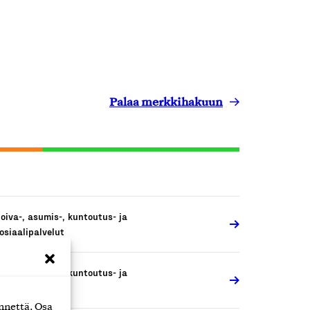
Palaa merkkihakuun
oiva-, asumis-, kuntoutus- ja
osiaalipalvelut
oiva-, asumis-, kuntoutus- ja
osiaalipalvelut
nnettä. Osa