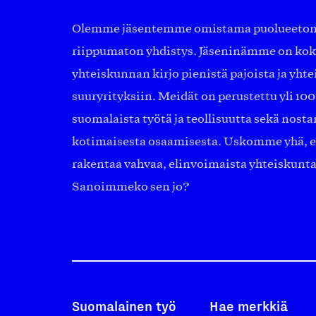
Olemme jäsentemme omistama puolueeton, 
riippumaton yhdistys. Jäseninämme on ko
yhteiskunnan kirjo pienistä pajoista ja yhte
suuryrityksiin. Meidät on perustettu yli 10
suomalaista työtä ja teollisuutta sekä nost
kotimaisesta osaamisesta. Uskomme yhä, ett
rakentaa vahvaa, elinvoimaista yhteiskunt
Sanoimmeko sen jo?
Suomalainen työ
Hae merkkiä