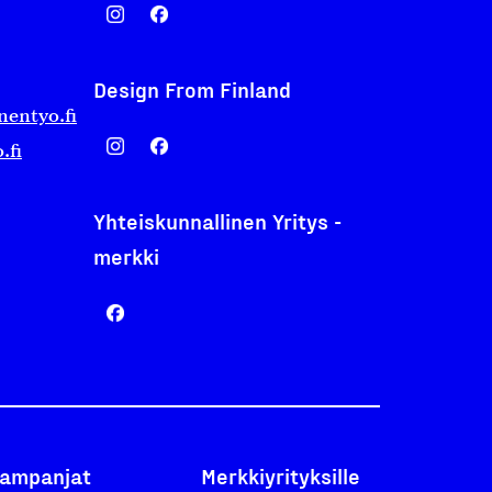
Design From Finland
nentyo.fi
.fi
Yhteiskunnallinen Yritys -
merkki
ampanjat
Merkkiyrityksille