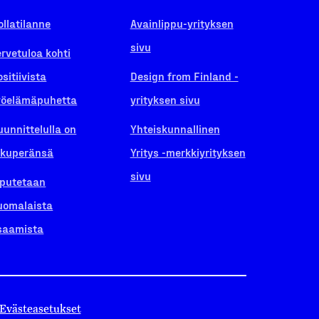
ollatilanne
Avainlippu-yrityksen
sivu
ervetuloa kohti
ositiivista
Design from Finland -
yöelämäpuhetta
yrityksen sivu
uunnittelulla on
Yhteiskunnallinen
lkuperänsä
Yritys -merkkiyrityksen
sivu
iputetaan
uomalaista
saamista
Evästeasetukset