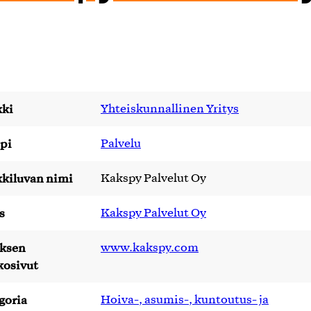
ki
Yhteiskunnallinen Yritys
pi
Palvelu
kiluvan nimi
Kakspy Palvelut Oy
s
Kakspy Palvelut Oy
yksen
www.kakspy.com
kosivut
goria
Hoiva-, asumis-, kuntoutus- ja