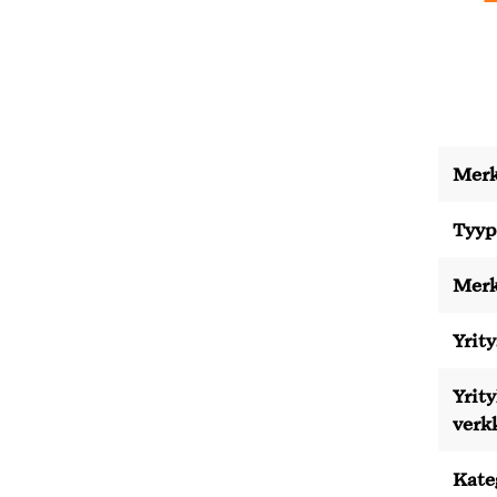
Merk
Tyyp
Merk
Yrity
Yrit
verk
Kate