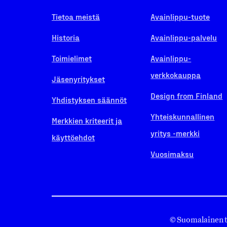
Tietoa meistä
Avainlippu-tuote
Historia
Avainlippu-palvelu
Toimielimet
Avainlippu-
verkkokauppa
Jäsenyritykset
Design from Finland
Yhdistyksen säännöt
Yhteiskunnallinen
Merkkien kriteerit ja
yritys -merkki
käyttöehdot
Vuosimaksu
© Suomalainen 