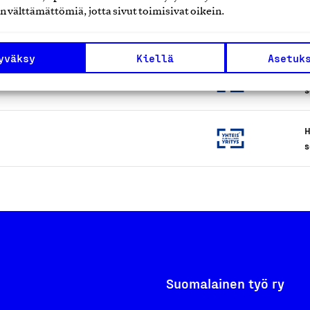
n välttämättömiä, jotta sivut toimisivat oikein.
H
s
yväksy
Kiellä
Asetuk
H
s
H
s
Suomalainen työ ry