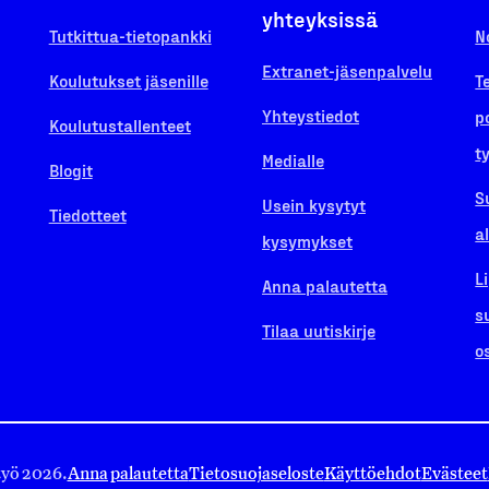
yhteyksissä
Tutkittua-tietopankki
N
Extranet-jäsenpalvelu
Koulutukset jäsenille
T
Yhteystiedot
p
Koulutustallenteet
t
Medialle
Blogit
S
Usein kysytyt
Tiedotteet
a
kysymykset
L
Anna palautetta
s
Tilaa uutiskirje
o
työ 2026.
Anna palautetta
Tietosuojaseloste
Käyttöehdot
Evästeet