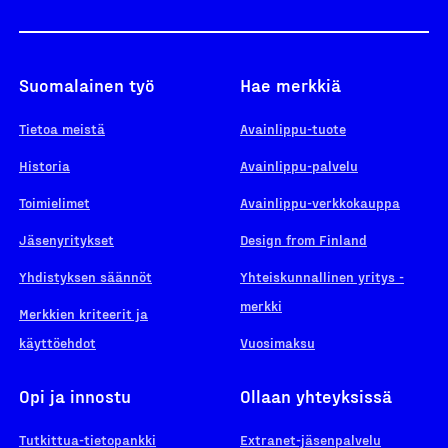
Suomalainen työ
Hae merkkiä
Tietoa meistä
Avainlippu-tuote
Historia
Avainlippu-palvelu
Toimielimet
Avainlippu-verkkokauppa
Jäsenyritykset
Design from Finland
Yhdistyksen säännöt
Yhteiskunnallinen yritys -
merkki
Merkkien kriteerit ja
käyttöehdot
Vuosimaksu
Opi ja innostu
Ollaan yhteyksissä
Tutkittua-tietopankki
Extranet-jäsenpalvelu