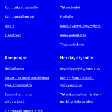
Koulutukset jäsenille
Yhteystiedot
Koulutustallenteet
Medialle
Blogit
Usein kysytyt kysymykset
Tiedotteet
Anna palautetta
Tilaa uutiskirje
Kampanjat
Merkkiyrityksille
Nollatilanne
Avainlippu-yrityksen sivu
Tervetuloa kohti positiivista
Design from Finland -
työelämäpuhetta
yrityksen sivu
Suunnittelulla on
Yhteiskunnallinen Yritys -
alkuperänsä
merkkiyrityksen sivu
Liputetaan suomalaista