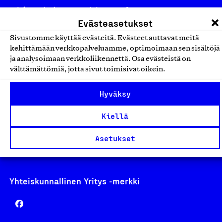
asiakaspalvelu@suomalainentyo.fi
Evästeasetukset
laskutus@suomalainentyo.fi
Sivustomme käyttää evästeitä. Evästeet auttavat meitä
kehittämään verkkopalveluamme, optimoimaan sen sisältöjä
ja analysoimaan verkkoliikennettä. Osa evästeistä on
välttämättömiä, jotta sivut toimisivat oikein.
Avainlippu
Hyväksy
Kiellä
Design From Finland
Asetukset
Yhteiskunnallinen Yritys -merkki