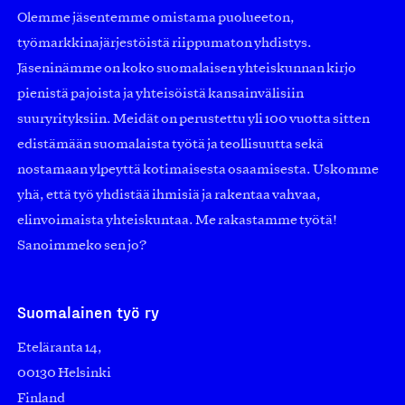
Olemme jäsentemme omistama puolueeton,
työmarkkinajärjestöistä riippumaton yhdistys.
Jäseninämme on koko suomalaisen yhteiskunnan kirjo
pienistä pajoista ja yhteisöistä kansainvälisiin
suuryrityksiin. Meidät on perustettu yli 100 vuotta sitten
edistämään suomalaista työtä ja teollisuutta sekä
nostamaan ylpeyttä kotimaisesta osaamisesta. Uskomme
yhä, että työ yhdistää ihmisiä ja rakentaa vahvaa,
elinvoimaista yhteiskuntaa. Me rakastamme työtä!
Sanoimmeko sen jo?
Suomalainen työ ry
Eteläranta 14,
00130 Helsinki
Finland