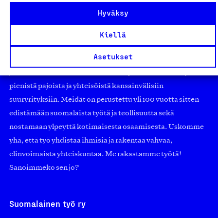
Hyväksy
Kiellä
Olemme jäsentemme omistama puolueeton,
Asetukset
työmarkkinajärjestöistä riippumaton yhdistys.
Jäseninämme on koko suomalaisen yhteiskunnan kirjo
pienistä pajoista ja yhteisöistä kansainvälisiin
suuryrityksiin. Meidät on perustettu yli 100 vuotta sitten
edistämään suomalaista työtä ja teollisuutta sekä
nostamaan ylpeyttä kotimaisesta osaamisesta. Uskomme
yhä, että työ yhdistää ihmisiä ja rakentaa vahvaa,
elinvoimaista yhteiskuntaa. Me rakastamme työtä!
Sanoimmeko sen jo?
Suomalainen työ ry