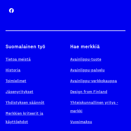
Suomalainen työ
Hae merkkiä
Tietoa meistä
Avainlippu-tuote
Historia
Avainlippu-palvelu
Toimielimet
Avainlippu-verkkokauppa
Jäsenyritykset
Design from Finland
Yhdistyksen säännöt
Yhteiskunnallinen yritys -
merkki
Merkkien kriteerit ja
käyttöehdot
Vuosimaksu