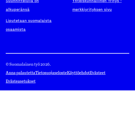
Suunnittelulla on
Yhteiskunnallinen Yritys -
alkuperänsä
merkkiyrityksen sivu
Liputetaan suomalaista
osaamista
© Suomalainen työ 2026.
Anna palautetta
Tietosuojaseloste
Käyttöehdot
Evästeet
Evästeasetukset