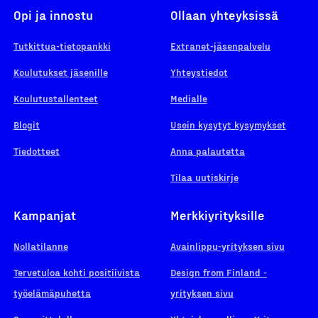
Opi ja innostu
Ollaan yhteyksissä
Tutkittua-tietopankki
Extranet-jäsenpalvelu
Koulutukset jäsenille
Yhteystiedot
Koulutustallenteet
Medialle
Blogit
Usein kysytyt kysymykset
Tiedotteet
Anna palautetta
Tilaa uutiskirje
Kampanjat
Merkkiyrityksille
Nollatilanne
Avainlippu-yrityksen sivu
Tervetuloa kohti positiivista
Design from Finland -
työelämäpuhetta
yrityksen sivu