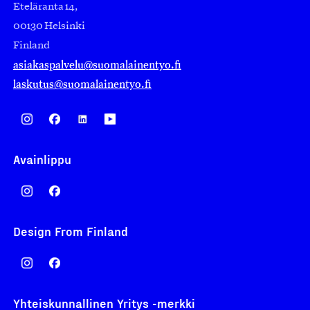
Eteläranta 14,
00130 Helsinki
Finland
asiakaspalvelu@suomalainentyo.fi
laskutus@suomalainentyo.fi
Avainlippu
Design From Finland
Yhteiskunnallinen Yritys -merkki