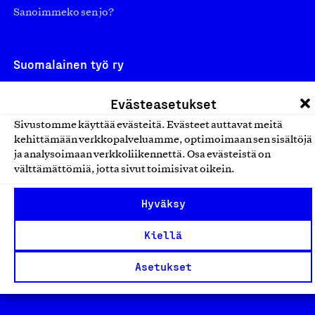
Sanoimmeko sen jo?
Suomalainen työ ry
Eteläranta 14,
Evästeasetukset
00130 Helsinki
Sivustomme käyttää evästeitä. Evästeet auttavat meitä
Finland
kehittämään verkkopalveluamme, optimoimaan sen sisältöjä
asiakaspalvelu@suomalainentyo.fi
ja analysoimaan verkkoliikennettä. Osa evästeistä on
laskutus@suomalainentyo.fi
välttämättömiä, jotta sivut toimisivat oikein.
Hyväksy
Kiellä
Avainlippu
Asetukset