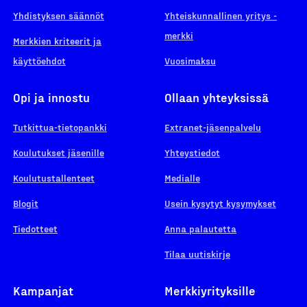
Yhdistyksen säännöt
Yhteiskunnallinen yritys -
merkki
Merkkien kriteerit ja
käyttöehdot
Vuosimaksu
Opi ja innostu
Ollaan yhteyksissä
Tutkittua-tietopankki
Extranet-jäsenpalvelu
Koulutukset jäsenille
Yhteystiedot
Koulutustallenteet
Medialle
Blogit
Usein kysytyt kysymykset
Tiedotteet
Anna palautetta
Tilaa uutiskirje
Kampanjat
Merkkiyrityksille