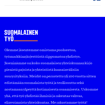
Olemme jäsentemme omistama puolueeton,
työmarkkinajärjestöistä riippumaton yhdistys.
Jäseninämme on koko suomalaisen yhteiskunnan kirjo
pienistä pajoista ja yhteisöistä kansainvälisiin
suuryrityksiin. Meidät on perustettu yli 100 vuotta sitten
edistämään suomalaista työtä ja teollisuutta sekä
nostamaan ylpeyttä kotimaisesta osaamisesta. Uskomme
yhä, että työ yhdistää ihmisiä ja rakentaa vahvaa,
elinvoimaista yhteiskuntaa. Me rakastamme työtä!