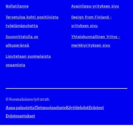
Nollatilanne
Avainlippu-yrityksen sivu
Tervetuloa kohti positiivista
Design from Finland -
työelämäpuhetta
yrityksen sivu
Suunnittelulla on
Yhteiskunnallinen Yritys -
alkuperänsä
merkkiyrityksen sivu
Liputetaan suomalaista
osaamista
© Suomalainen työ 2026.
Anna palautetta
Tietosuojaseloste
Käyttöehdot
Evästeet
Evästeasetukset