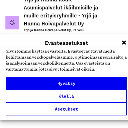
Asumispalvelut ikäihmisille ja
muille erityisryhmille - Yrjö ja
Hanna Hoivapalvelut Oy
Yrjö ja Hanna Hoivapalvelut Oy, Palvelu
Hoiva-, asumis-, kuntoutus- ja
Evästeasetukset
sosiaalipalvelut
Sivustomme käyttää evästeitä. Evästeet auttavat meitä
kehittämään verkkopalveluamme, optimoimaan sen sisältöjä
Yrjö ja Hanna Kodit -
ja analysoimaan verkkoliikennettä. Osa evästeistä on
välttämättömiä, jotta sivut toimisivat oikein.
Asumispalvelut ikäihmisille ja
muille erityisryhmille - Yrjö ja
Hyväksy
Hanna Asumispalvelut 2 Oy
Yrjö ja Hanna Asumispalvelut 2 Oy, Palvelu
Kiellä
Hoiva-, asumis-, kuntoutus- ja
Asetukset
sosiaalipalvelut