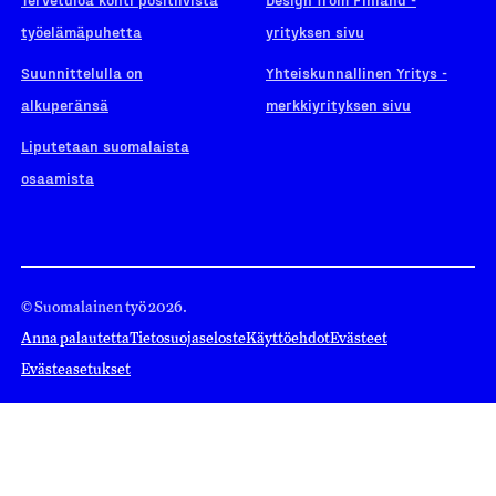
työelämäpuhetta
yrityksen sivu
Suunnittelulla on
Yhteiskunnallinen Yritys -
alkuperänsä
merkkiyrityksen sivu
Liputetaan suomalaista
osaamista
© Suomalainen työ 2026.
Anna palautetta
Tietosuojaseloste
Käyttöehdot
Evästeet
Evästeasetukset