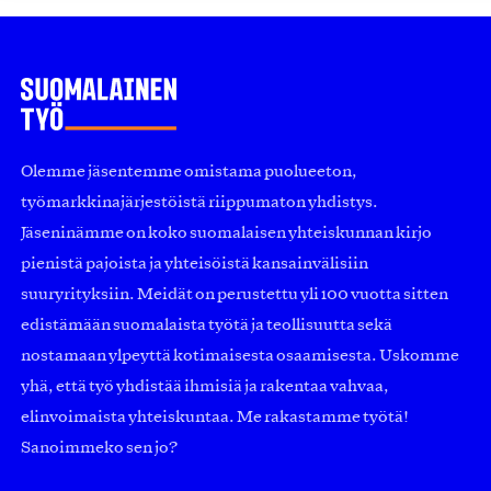
Olemme jäsentemme omistama puolueeton,
työmarkkinajärjestöistä riippumaton yhdistys.
Jäseninämme on koko suomalaisen yhteiskunnan kirjo
pienistä pajoista ja yhteisöistä kansainvälisiin
suuryrityksiin. Meidät on perustettu yli 100 vuotta sitten
edistämään suomalaista työtä ja teollisuutta sekä
nostamaan ylpeyttä kotimaisesta osaamisesta. Uskomme
yhä, että työ yhdistää ihmisiä ja rakentaa vahvaa,
elinvoimaista yhteiskuntaa. Me rakastamme työtä!
Sanoimmeko sen jo?