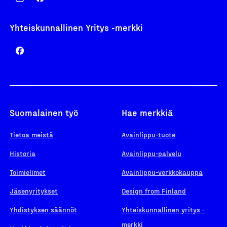
Yhteiskunnallinen Yritys -merkki
Suomalainen työ
Hae merkkiä
Tietoa meistä
Avainlippu-tuote
Historia
Avainlippu-palvelu
Toimielimet
Avainlippu-verkkokauppa
Jäsenyritykset
Design from Finland
Yhdistyksen säännöt
Yhteiskunnallinen yritys -
merkki