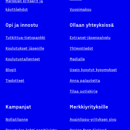
Merkkien kriteerit ja
käyttöehdot
Vuosimaksu
Opi ja innostu
Ollaan yhteyksissä
Tutkittua-tietopankki
Extranet-jäsenpalvelu
Koulutukset jäsenille
Yhteystiedot
Koulutustallenteet
Medialle
Blogit
Usein kysytyt kysymykset
Tiedotteet
Anna palautetta
Tilaa uutiskirje
Kampanjat
Merkkiyrityksille
Nollatilanne
Avainlippu-yrityksen sivu
Tervetuloa kohti positiivista
Design from Finland -