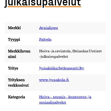
julkaisupalvelut
Merkki
Avainlippu
Tyyppi
Palvelu
Merkkiluvan
Hoiva- ja ravintola, Heinolan Uutiset
nimi
-julkaisupalvelut
Yritys
Jyränkölän Setlementti Ry
Yrityksen
www.jyrankola.fi
verkkosivut
Kategoria
Hoiva-, asumis-, kuntoutus- ja
sosiaalipalvelut