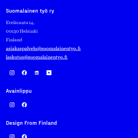
Suomalainen työ ry
Eteläranta 14,
00130 Helsinki
Finland
asiakaspalvelu@suomalainentyo.fi
laskutus@suomalainentyo.fi
Avainlippu
Design From Finland