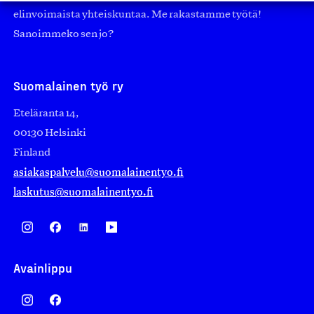
elinvoimaista yhteiskuntaa. Me rakastamme työtä!
Sanoimmeko sen jo?
Suomalainen työ ry
Eteläranta 14,
00130 Helsinki
Finland
asiakaspalvelu@suomalainentyo.fi
laskutus@suomalainentyo.fi
Avainlippu