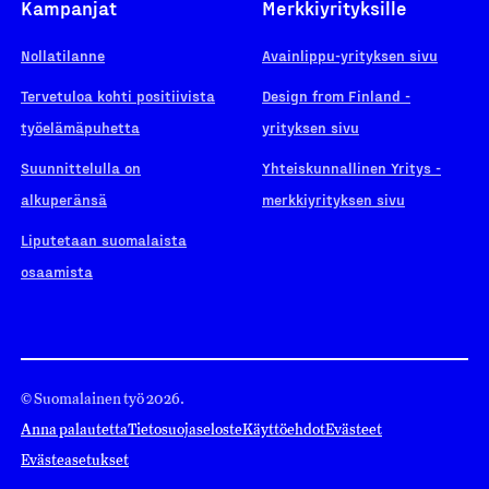
Kampanjat
Merkkiyrityksille
Nollatilanne
Avainlippu-yrityksen sivu
Tervetuloa kohti positiivista
Design from Finland -
työelämäpuhetta
yrityksen sivu
Suunnittelulla on
Yhteiskunnallinen Yritys -
alkuperänsä
merkkiyrityksen sivu
Liputetaan suomalaista
osaamista
© Suomalainen työ 2026.
Anna palautetta
Tietosuojaseloste
Käyttöehdot
Evästeet
Evästeasetukset