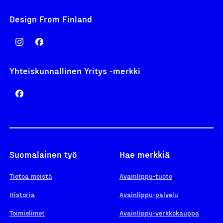
Design From Finland
Yhteiskunnallinen Yritys -merkki
Suomalainen työ
Hae merkkiä
Tietoa meistä
Avainlippu-tuote
Historia
Avainlippu-palvelu
Toimielimet
Avainlippu-verkkokauppa