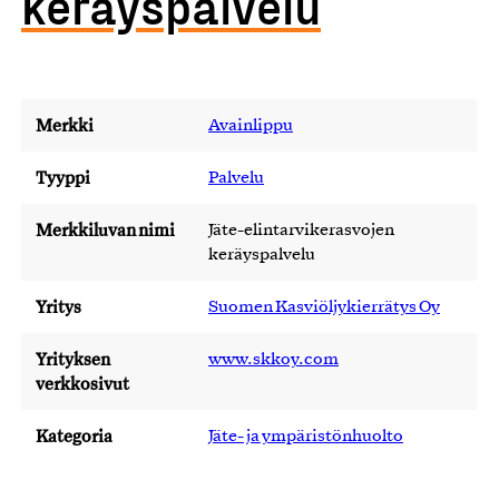
keräyspalvelu
Merkki
Avainlippu
Tyyppi
Palvelu
Merkkiluvan nimi
Jäte-elintarvikerasvojen
keräyspalvelu
Yritys
Suomen Kasviöljykierrätys Oy
Yrityksen
www.skkoy.com
verkkosivut
Kategoria
Jäte- ja ympäristönhuolto