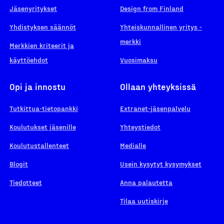
Jäsenyritykset
Design from Finland
Yhdistyksen säännöt
Yhteiskunnallinen yritys -
merkki
Merkkien kriteerit ja
käyttöehdot
Vuosimaksu
Opi ja innostu
Ollaan yhteyksissä
Tutkittua-tietopankki
Extranet-jäsenpalvelu
Koulutukset jäsenille
Yhteystiedot
Koulutustallenteet
Medialle
Blogit
Usein kysytyt kysymykset
Tiedotteet
Anna palautetta
Tilaa uutiskirje