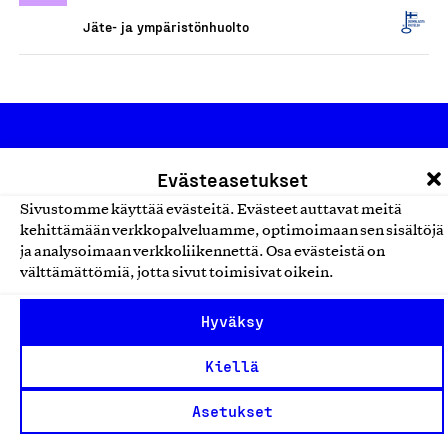
Jäte- ja ympäristönhuolto
Evästeasetukset
Sivustomme käyttää evästeitä. Evästeet auttavat meitä
kehittämään verkkopalveluamme, optimoimaan sen sisältöjä
Olemme jäsentemme omistama puolueeton,
ja analysoimaan verkkoliikennettä. Osa evästeistä on
välttämättömiä, jotta sivut toimisivat oikein.
työmarkkinajärjestöistä riippumaton yhdistys.
Jäseninämme on koko suomalaisen yhteiskunnan kirjo
Hyväksy
pienistä pajoista ja yhteisöistä kansainvälisiin
suuryrityksiin. Meidät on perustettu yli 100 vuotta sitten
Kiellä
edistämään suomalaista työtä ja teollisuutta sekä
Asetukset
nostamaan ylpeyttä kotimaisesta osaamisesta. Uskomme
yhä, että työ yhdistää ihmisiä ja rakentaa vahvaa,