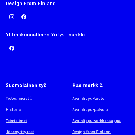
Design From Finland
Yhteiskunnallinen Yritys -merkki
Suomalainen työ
Hae merkkiä
Tietoa meistä
Avainlippu-tuote
Historia
Avainlippu-palvelu
Toimielimet
Avainlippu-verkkokauppa
Jäsenyritykset
Design from Finland