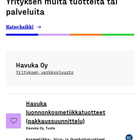
Yrityksen muita tuotteita tai
palveluita
Katso kaikki
Havuka Oy
Yrityksen verkkosivusto
Havuka
luonnonkosmetiikkatuotteet
(pakkaussuunnittelu)
Havuka Oy, Tuote
Kosmetiikka-, hius- ja ihonhoitotuotteet