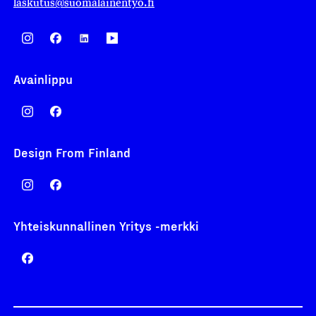
laskutus@suomalainentyo.fi
Avainlippu
Design From Finland
Yhteiskunnallinen Yritys -merkki