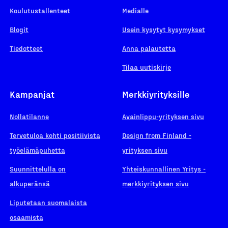
Koulutustallenteet
Medialle
Blogit
Usein kysytyt kysymykset
Tiedotteet
Anna palautetta
Tilaa uutiskirje
Kampanjat
Merkkiyrityksille
Nollatilanne
Avainlippu-yrityksen sivu
Tervetuloa kohti positiivista
Design from Finland -
työelämäpuhetta
yrityksen sivu
Suunnittelulla on
Yhteiskunnallinen Yritys -
alkuperänsä
merkkiyrityksen sivu
Liputetaan suomalaista
osaamista