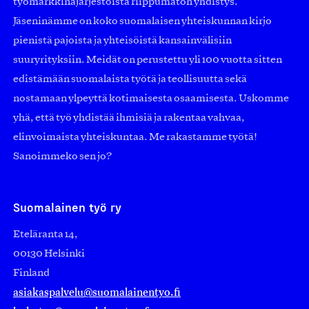
työmarkkinajärjestöistä riippumaton yhdistys.
Jäseninämme on koko suomalaisen yhteiskunnan kirjo
pienistä pajoista ja yhteisöistä kansainvälisiin
suuryrityksiin. Meidät on perustettu yli 100 vuotta sitten
edistämään suomalaista työtä ja teollisuutta sekä
nostamaan ylpeyttä kotimaisesta osaamisesta. Uskomme
yhä, että työ yhdistää ihmisiä ja rakentaa vahvaa,
elinvoimaista yhteiskuntaa. Me rakastamme työtä!
Sanoimmeko sen jo?
Suomalainen työ ry
Eteläranta 14,
00130 Helsinki
Finland
asiakaspalvelu@suomalainentyo.fi