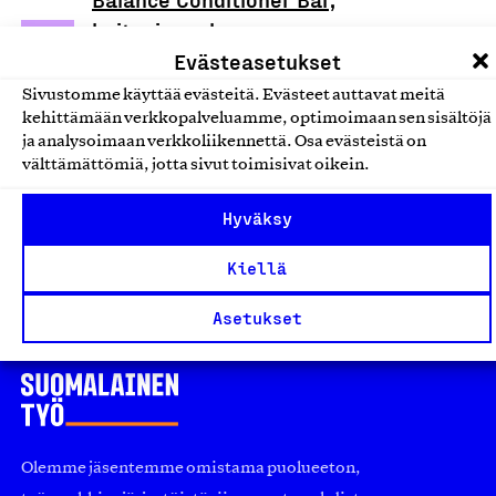
hoitoainepala
Evästeasetukset
Nordic Farma, Tuote
Kosmetiikka-, hius- ja ihonhoitotuotteet
Sivustomme käyttää evästeitä. Evästeet auttavat meitä
kehittämään verkkopalveluamme, optimoimaan sen sisältöjä
ja analysoimaan verkkoliikennettä. Osa evästeistä on
Lip Balm Wilderness, huulivoide
välttämättömiä, jotta sivut toimisivat oikein.
Nordic Farma, Tuote
Hyväksy
Kosmetiikka-, hius- ja ihonhoitotuotteet
Kiellä
Asetukset
Olemme jäsentemme omistama puolueeton,