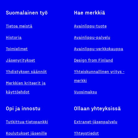
Suomalainen työ
Hae merkkiä
Tietoa meistä
Avainlippu-tuote
Historia
Avainlippu-palvelu
Toimielimet
Avainlippu-verkkokauppa
Jäsenyritykset
Design from Finland
Yhdistyksen säännöt
Yhteiskunnallinen yritys -
merkki
Merkkien kriteerit ja
käyttöehdot
Vuosimaksu
Opi ja innostu
Ollaan yhteyksissä
Tutkittua-tietopankki
Extranet-jäsenpalvelu
Koulutukset jäsenille
Yhteystiedot