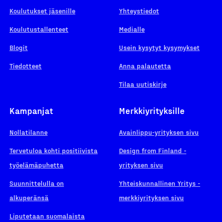
Koulutukset jäsenille
Yhteystiedot
Koulutustallenteet
Medialle
Blogit
Usein kysytyt kysymykset
Tiedotteet
Anna palautetta
Tilaa uutiskirje
Kampanjat
Merkkiyrityksille
Nollatilanne
Avainlippu-yrityksen sivu
Tervetuloa kohti positiivista
Design from Finland -
työelämäpuhetta
yrityksen sivu
Suunnittelulla on
Yhteiskunnallinen Yritys -
alkuperänsä
merkkiyrityksen sivu
Liputetaan suomalaista