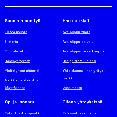
Suomalainen työ
Hae merkkiä
Tietoa meistä
Avainlippu-tuote
Historia
Avainlippu-palvelu
Toimielimet
Avainlippu-verkkokauppa
Jäsenyritykset
Design from Finland
Yhdistyksen säännöt
Yhteiskunnallinen yritys -
merkki
Merkkien kriteerit ja
käyttöehdot
Vuosimaksu
Opi ja innostu
Ollaan yhteyksissä
Tutkittua-tietopankki
Extranet-jäsenpalvelu