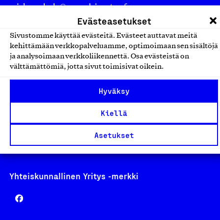
asiakaspalvelu@suomalainentyo.fi
Evästeasetukset
laskutus@suomalainentyo.fi
Sivustomme käyttää evästeitä. Evästeet auttavat meitä
kehittämään verkkopalveluamme, optimoimaan sen sisältöjä
ja analysoimaan verkkoliikennettä. Osa evästeistä on
välttämättömiä, jotta sivut toimisivat oikein.
Avainlippu
Hyväksy
Kiellä
Design From Finland
Asetukset
Yhteiskunnallinen Yritys -merkki