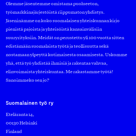
Olemme jäsentemme omistama puolueeton,
työmarkkinajärjestöistä riippumaton yhdistys.
Jäseninämme on koko suomalaisen yhteiskunnan kirjo
pienistä pajoista ja yhteisöistä kansainvälisiin
suuryrityksiin. Meidät on perustettu yli 100 vuotta sitten
edistämään suomalaista työtä ja teollisuutta sekä
nostamaan ylpeyttä kotimaisesta osaamisesta. Uskomme
yhä, että työ yhdistää ihmisiä ja rakentaa vahvaa,
elinvoimaista yhteiskuntaa. Me rakastamme työtä!
Sanoimmeko sen jo?
Suomalainen työ ry
Eteläranta 14,
00130 Helsinki
Finland