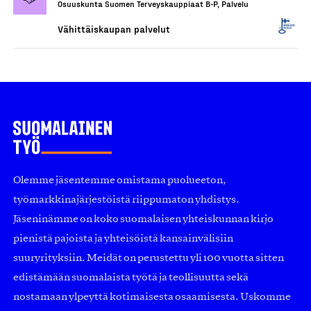
Osuuskunta Suomen Terveyskauppiaat B-P, Palvelu
Vähittäiskaupan palvelut
Olemme jäsentemme omistama puolueeton,
työmarkkinajärjestöistä riippumaton yhdistys.
Jäseninämme on koko suomalaisen yhteiskunnan kirjo
pienistä pajoista ja yhteisöistä kansainvälisiin
suuryrityksiin. Meidät on perustettu yli 100 vuotta sitten
edistämään suomalaista työtä ja teollisuutta sekä
nostamaan ylpeyttä kotimaisesta osaamisesta. Uskomme