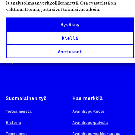
ja analysoimaan verkkoliikennettä. Osa evästeistä on
välttämättömiä, jotta sivut toimisivat oikein.
Design From Finland
Hyväksy
Kiellä
Yhteiskunnallinen Yritys -merkki
Asetukset
Suomalainen työ
Hae merkkiä
Tietoa meistä
Avainlippu-tuote
Historia
Avainlippu-palvelu
Toimielimet
Avainlippu-verkkokauppa