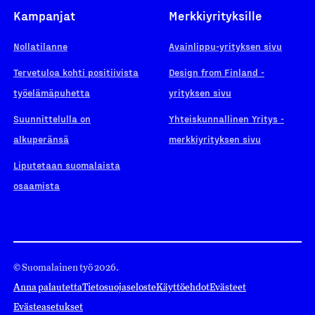
Kampanjat
Merkkiyrityksille
Nollatilanne
Avainlippu-yrityksen sivu
Tervetuloa kohti positiivista
Design from Finland -
työelämäpuhetta
yrityksen sivu
Suunnittelulla on
Yhteiskunnallinen Yritys -
alkuperänsä
merkkiyrityksen sivu
Liputetaan suomalaista
osaamista
© Suomalainen työ 2026.
Anna palautetta
Tietosuojaseloste
Käyttöehdot
Evästeet
Evästeasetukset