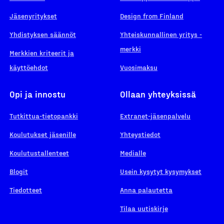
Jäsenyritykset
Design from Finland
Yhdistyksen säännöt
Yhteiskunnallinen yritys -
merkki
Merkkien kriteerit ja
käyttöehdot
Vuosimaksu
Opi ja innostu
Ollaan yhteyksissä
Tutkittua-tietopankki
Extranet-jäsenpalvelu
Koulutukset jäsenille
Yhteystiedot
Koulutustallenteet
Medialle
Blogit
Usein kysytyt kysymykset
Tiedotteet
Anna palautetta
Tilaa uutiskirje