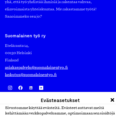
yhä, että työ yhdistää ihmisiä ja rakentaa vahvaa,
elinvoimaista yhteiskuntaa. Me rakastamme työtä!
Sanoimmeko sen jo?
Suomalainen työ ry
Eteläranta 14,
00130 Helsinki
Finland
asiakaspalvelu@suomalainentyo.fi
laskutus@suomalainentyo.fi
Evästeasetukset
Avainlippu
Sivustomme käyttää evästeitä. Evästeet auttavat meitä
kehittämään verkkopalveluamme, optimoimaan sen sisältöjä