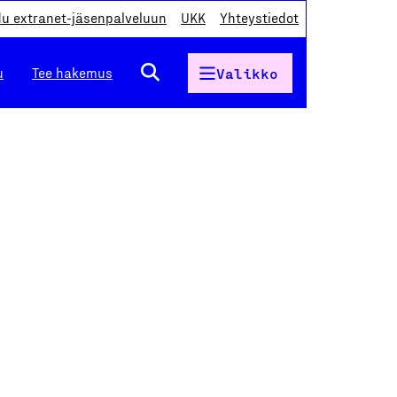
du extranet-jäsenpalveluun
UKK
Yhteystiedot
u
Tee hakemus
Valikko