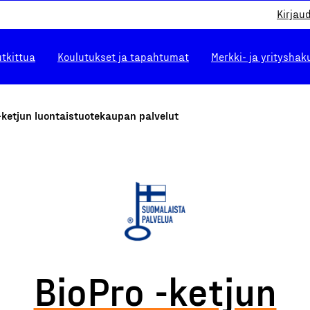
Kirjau
utkittua
Koulutukset ja tapahtumat
Merkki- ja yrityshak
-ketjun luontaistuotekaupan palvelut
BioPro -ketjun