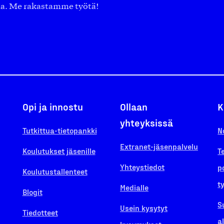
aa. Me rakastamme työtä!
Opi ja innostu
Ollaan
K
yhteyksissä
Tutkittua-tietopankki
N
Extranet-jäsenpalvelu
Koulutukset jäsenille
T
Yhteystiedot
p
Koulutustallenteet
t
Medialle
Blogit
S
Usein kysytyt
Tiedotteet
a