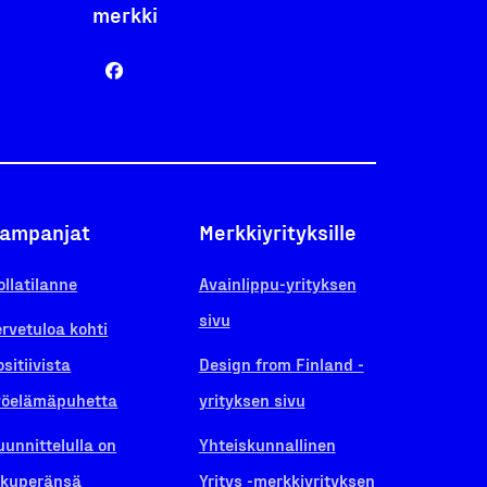
merkki
ampanjat
Merkkiyrityksille
ollatilanne
Avainlippu-yrityksen
sivu
ervetuloa kohti
ositiivista
Design from Finland -
yöelämäpuhetta
yrityksen sivu
uunnittelulla on
Yhteiskunnallinen
lkuperänsä
Yritys -merkkiyrityksen