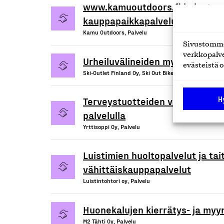
www.kamuoutdoors.fi kalastusvä
kauppapaikkapalvelu
Kamu Outdoors, Palvelu
Sivustomme 
verkkopalve
Urheiluvälineiden myynti- ja hu
evästeistä o
Ski-Outlet Finland Oy, Ski Out Bike, Palvelu
H
Terveystuotteiden vähittäiskau
palvelulla
Yrttisoppi Oy, Palvelu
Luistimien huoltopalvelut ja tai
vähittäiskauppapalvelut
Luistintohtori oy, Palvelu
Huonekalujen kierrätys- ja myyn
M2 Tähti Oy, Palvelu