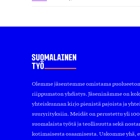
Olemme jäsentemme omistama puolueeton, 
riippumaton yhdistys. Jäseninämme on ko
yhteiskunnan kirjo pienistä pajoista ja yhte
suuryrityksiin. Meidät on perustettu yli 10
suomalaista työtä ja teollisuutta sekä nost
kotimaisesta osaamisesta. Uskomme yhä, ett