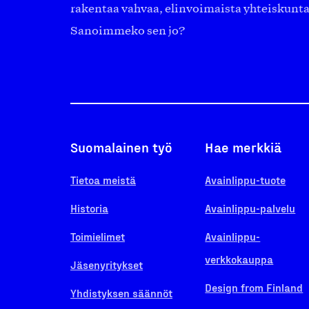
rakentaa vahvaa, elinvoimaista yhteiskunt
Sanoimmeko sen jo?
Suomalainen työ
Hae merkkiä
Tietoa meistä
Avainlippu-tuote
Historia
Avainlippu-palvelu
Toimielimet
Avainlippu-
verkkokauppa
Jäsenyritykset
Design from Finland
Yhdistyksen säännöt