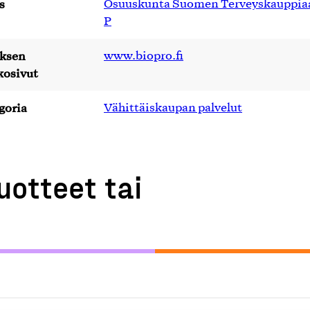
s
Osuuskunta Suomen Terveyskauppiaa
P
yksen
www.biopro.fi
kosivut
goria
Vähittäiskaupan palvelut
uotteet tai