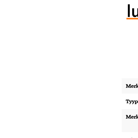
l
Merk
Tyyp
Merk