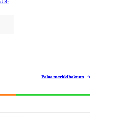
t B-
Palaa merkkihakuun