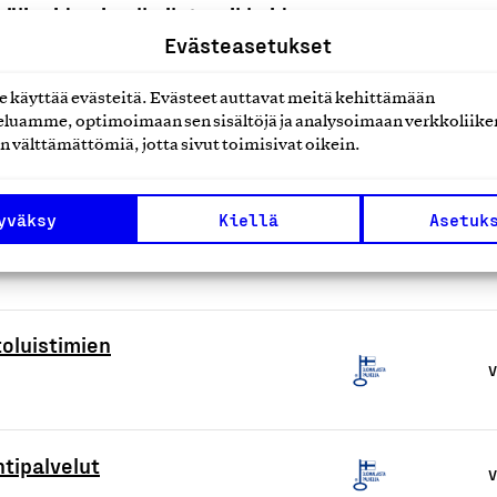
lineiden ja ulkoilutarvikkeiden
V
Evästeasetukset
käyttää evästeitä. Evästeet auttavat meitä kehittämään
luamme, optimoimaan sen sisältöjä ja analysoimaan verkkoliike
oltopalvelu
V
n välttämättömiä, jotta sivut toimisivat oikein.
yväksy
Kiellä
Asetuk
ppapalvelut, henkilökohtaisella
V
toluistimien
V
tipalvelut
V