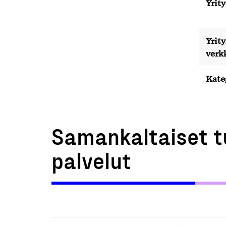
Yrity
Yrit
verk
Kate
Samankaltaiset t
palvelut