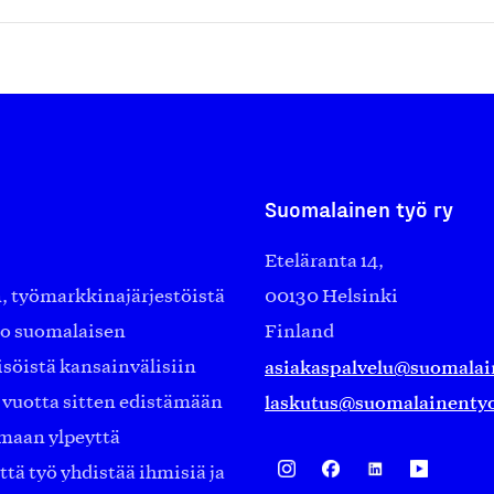
Suomalainen työ ry
Eteläranta 14,
työmarkkinajärjestöistä
00130 Helsinki
ko suomalaisen
Finland
asiakaspalvelu@suomalai
isöistä kansainvälisiin
laskutus@suomalainentyo
0 vuotta sitten edistämään
amaan ylpeyttä
ä työ yhdistää ihmisiä ja