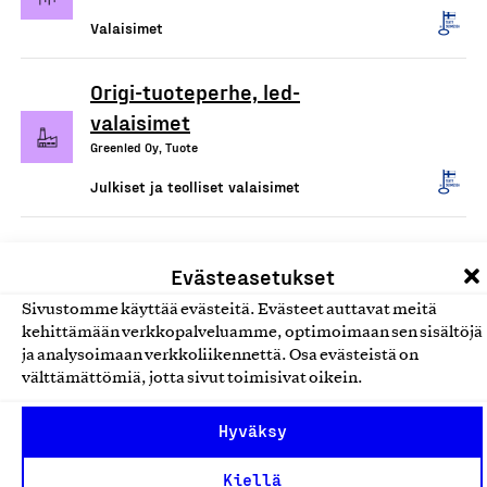
Valaisimet
Origi-tuoteperhe, led-
valaisimet
Greenled Oy, Tuote
Julkiset ja teolliset valaisimet
Evästeasetukset
Sivustomme käyttää evästeitä. Evästeet auttavat meitä
kehittämään verkkopalveluamme, optimoimaan sen sisältöjä
ja analysoimaan verkkoliikennettä. Osa evästeistä on
välttämättömiä, jotta sivut toimisivat oikein.
Olemme jäsentemme omistama puolueeton,
Hyväksy
työmarkkinajärjestöistä riippumaton yhdistys.
Kiellä
Jäseninämme on koko suomalaisen yhteiskunnan kirjo