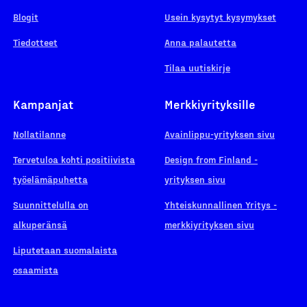
Blogit
Usein kysytyt kysymykset
Tiedotteet
Anna palautetta
Tilaa uutiskirje
Kampanjat
Merkkiyrityksille
Nollatilanne
Avainlippu-yrityksen sivu
Tervetuloa kohti positiivista
Design from Finland -
työelämäpuhetta
yrityksen sivu
Suunnittelulla on
Yhteiskunnallinen Yritys -
alkuperänsä
merkkiyrityksen sivu
Liputetaan suomalaista
osaamista