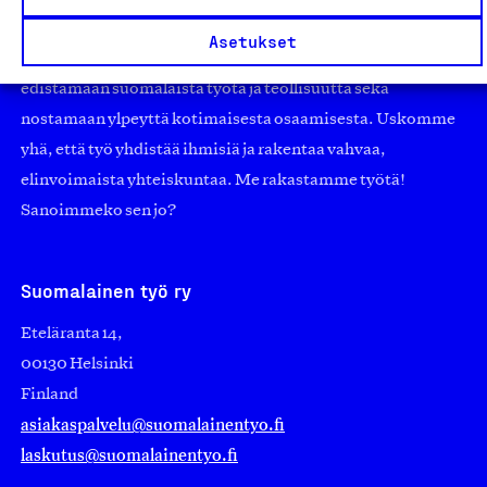
pienistä pajoista ja yhteisöistä kansainvälisiin
Asetukset
suuryrityksiin. Meidät on perustettu yli 100 vuotta sitten
edistämään suomalaista työtä ja teollisuutta sekä
nostamaan ylpeyttä kotimaisesta osaamisesta. Uskomme
yhä, että työ yhdistää ihmisiä ja rakentaa vahvaa,
elinvoimaista yhteiskuntaa. Me rakastamme työtä!
Sanoimmeko sen jo?
Suomalainen työ ry
Eteläranta 14,
00130 Helsinki
Finland
asiakaspalvelu@suomalainentyo.fi
laskutus@suomalainentyo.fi