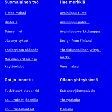
Suomalainen työ
Hae merkkiä
Tietoa meistä
Avainlippu-tuote
Historia
Avainlippu-palvelu
Toimielimet
Avainlippu-verkkokauppa
Jäsenyritykset
Design from Finland
Yhdistyksen säännöt
Yhteiskunnallinen yritys -
merkki
Merkkien kriteerit ja
käyttöehdot
Vuosimaksu
Opi ja innostu
Ollaan yhteyksissä
Tutkittua-tietopankki
Extranet-jäsenpalvelu
Koulutukset jäsenille
Yhteystiedot
Koulutustallenteet
Medialle