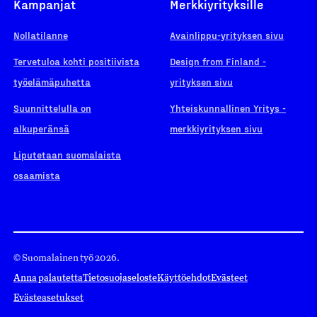
Kampanjat
Merkkiyrityksille
Nollatilanne
Avainlippu-yrityksen sivu
Tervetuloa kohti positiivista
Design from Finland -
työelämäpuhetta
yrityksen sivu
Suunnittelulla on
Yhteiskunnallinen Yritys -
alkuperänsä
merkkiyrityksen sivu
Liputetaan suomalaista
osaamista
© Suomalainen työ 2026.
Anna palautetta
Tietosuojaseloste
Käyttöehdot
Evästeet
Evästeasetukset