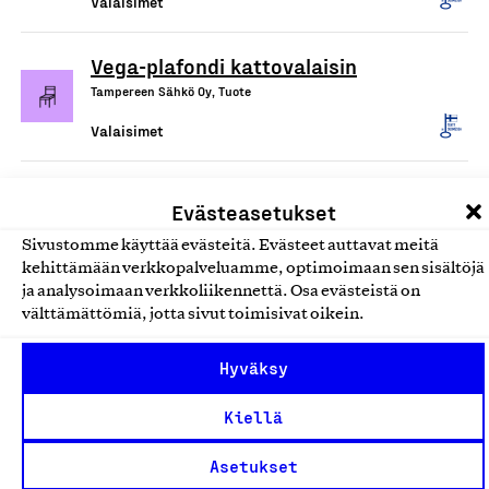
Valaisimet
Vega-plafondi kattovalaisin
Tampereen Sähkö Oy, Tuote
Valaisimet
Lahden Valaisin -valaisimet
Evästeasetukset
Lahden Valaisin Oy, Tuote
Sivustomme käyttää evästeitä. Evästeet auttavat meitä
Valaisimet
kehittämään verkkopalveluamme, optimoimaan sen sisältöjä
ja analysoimaan verkkoliikennettä. Osa evästeistä on
välttämättömiä, jotta sivut toimisivat oikein.
LED-SPV Alasvalo valaisin sarja
Sanpek Oy, Tuote
Hyväksy
Valaisimet
Kiellä
Jujupuu Majakka -valaisimet
Asetukset
JUJUPUU, Tuote