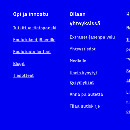
Opi ja innostu
Ollaan
K
yhteyksissä
Tutkittua-tietopankki
N
Extranet-jäsenpalvelu
Koulutukset jäsenille
T
Yhteystiedot
p
Koulutustallenteet
t
Medialle
Blogit
S
Usein kysytyt
Tiedotteet
a
kysymykset
L
Anna palautetta
s
Tilaa uutiskirje
o