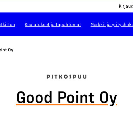
Kirjau
utkittua
Koulutukset ja tapahtumat
Merkki- ja yrityshak
oint Oy
Good Point Oy