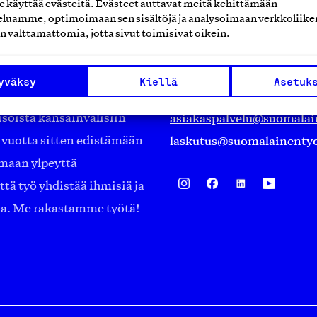
käyttää evästeitä. Evästeet auttavat meitä kehittämään
Suomalainen työ ry
luamme, optimoimaan sen sisältöjä ja analysoimaan verkkoliike
n välttämättömiä, jotta sivut toimisivat oikein.
Eteläranta 14,
työmarkkinajärjestöistä
00130 Helsinki
yväksy
Kiellä
Asetuk
ko suomalaisen
Finland
asiakaspalvelu@suomalai
isöistä kansainvälisiin
laskutus@suomalainentyo
0 vuotta sitten edistämään
amaan ylpeyttä
ä työ yhdistää ihmisiä ja
aa. Me rakastamme työtä!