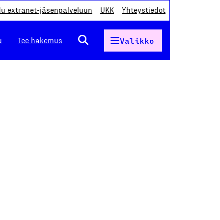
du extranet-jäsenpalveluun
UKK
Yhteystiedot
u
Tee hakemus
Valikko