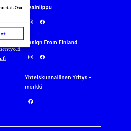
Avainlippu
nnettä. Osa
set
Design From Finland
nentyo.fi
.fi
Yhteiskunnallinen Yritys -
merkki