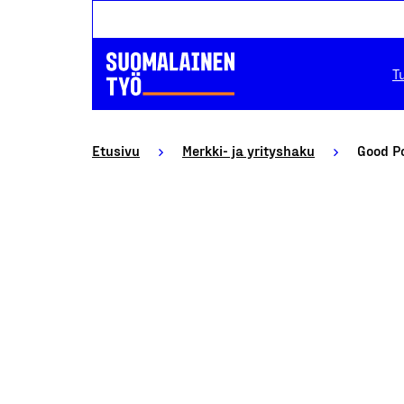
T
Etusivu
Merkki- ja yrityshaku
Good P