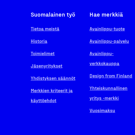
Suomalainen työ
Hae merkkiä
Tietoa meistä
Avainlippu-tuote
Historia
Avainlippu-palvelu
Toimielimet
Avainlippu-
verkkokauppa
Jäsenyritykset
Design from Finland
Yhdistyksen säännöt
Yhteiskunnallinen
Merkkien kriteerit ja
yritys -merkki
käyttöehdot
Vuosimaksu