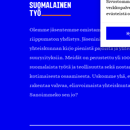
Sivustomme 
verkkopalve
evästeistä o
Olemme jäsentemme omistama puolueeton, 
H
riippumaton yhdistys. Jäseninämme on ko
yhteiskunnan kirjo pienistä pajoista ja yhte
suuryrityksiin. Meidät on perustettu yli 10
suomalaista työtä ja teollisuutta sekä nost
kotimaisesta osaamisesta. Uskomme yhä, ett
rakentaa vahvaa, elinvoimaista yhteiskunt
Sanoimmeko sen jo?