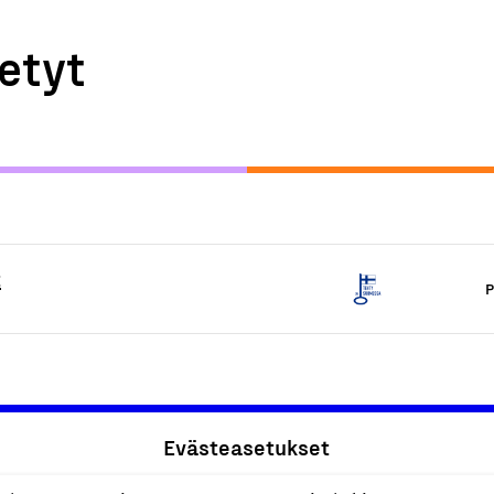
etyt
t
P
Evästeasetukset