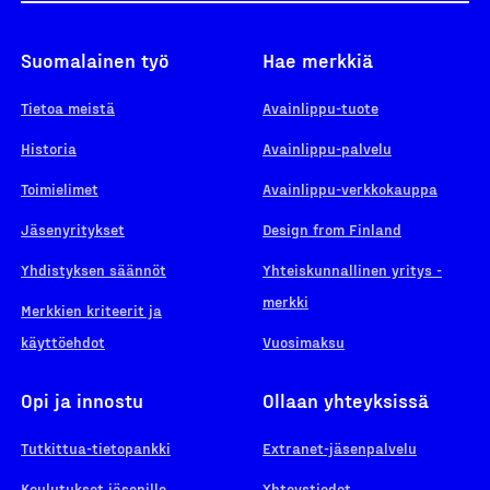
Suomalainen työ
Hae merkkiä
Tietoa meistä
Avainlippu-tuote
Historia
Avainlippu-palvelu
Toimielimet
Avainlippu-verkkokauppa
Jäsenyritykset
Design from Finland
Yhdistyksen säännöt
Yhteiskunnallinen yritys -
merkki
Merkkien kriteerit ja
käyttöehdot
Vuosimaksu
Opi ja innostu
Ollaan yhteyksissä
Tutkittua-tietopankki
Extranet-jäsenpalvelu
Koulutukset jäsenille
Yhteystiedot