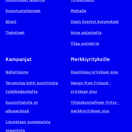
Koulutustallenteet
Medialle
Blogit
Usein kysytyt kysymykset
Tiedotteet
Anna palautetta
Tilaa uutiskirje
Kampanjat
Merkkiyrityksille
Nollatilanne
Avainlippu-yrityksen sivu
Tervetuloa kohti positiivista
Design from Finland -
työelämäpuhetta
yrityksen sivu
Suunnittelulla on
Yhteiskunnallinen Yritys -
alkuperänsä
merkkiyrityksen sivu
Liputetaan suomalaista
osaamista