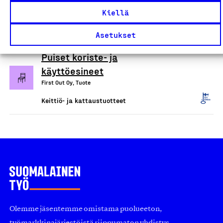
Fiberdom Oy, Tuote
Kiellä
Keittiö- ja kattaustuotteet
Asetukset
Puiset koriste- ja
käyttöesineet
First Out Oy, Tuote
Keittiö- ja kattaustuotteet
Olemme jäsentemme omistama puolueeton,
työmarkkinajärjestöistä riippumaton yhdistys.