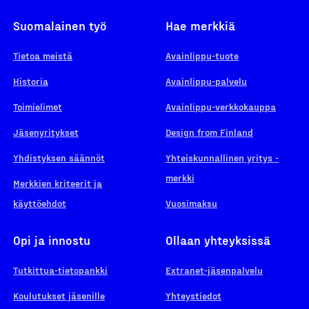
Suomalainen työ
Hae merkkiä
Tietoa meistä
Avainlippu-tuote
Historia
Avainlippu-palvelu
Toimielimet
Avainlippu-verkkokauppa
Jäsenyritykset
Design from Finland
Yhdistyksen säännöt
Yhteiskunnallinen yritys -
merkki
Merkkien kriteerit ja
käyttöehdot
Vuosimaksu
Opi ja innostu
Ollaan yhteyksissä
Tutkittua-tietopankki
Extranet-jäsenpalvelu
Koulutukset jäsenille
Yhteystiedot