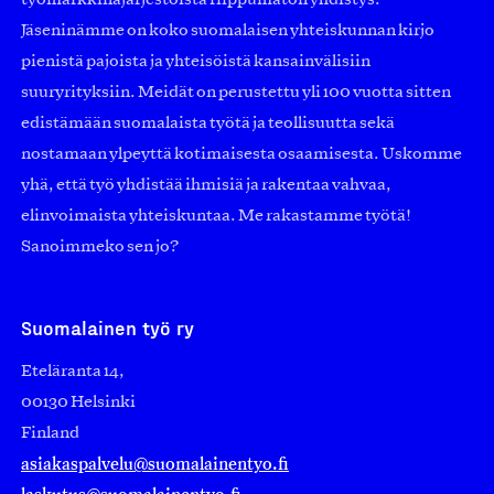
Jäseninämme on koko suomalaisen yhteiskunnan kirjo
pienistä pajoista ja yhteisöistä kansainvälisiin
suuryrityksiin. Meidät on perustettu yli 100 vuotta sitten
edistämään suomalaista työtä ja teollisuutta sekä
nostamaan ylpeyttä kotimaisesta osaamisesta. Uskomme
yhä, että työ yhdistää ihmisiä ja rakentaa vahvaa,
elinvoimaista yhteiskuntaa. Me rakastamme työtä!
Sanoimmeko sen jo?
Suomalainen työ ry
Eteläranta 14,
00130 Helsinki
Finland
asiakaspalvelu@suomalainentyo.fi