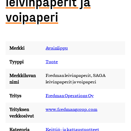
leivinpaperit ja
voipaperi
Merkki
Avainlippu
Tyyppi
Tuote
Merkkiluvan
Fredman leivinpaperit, SAGA
nimi
leivinpaperit ja voipaperi
Yritys
Fredman Operations Oy
Yrityksen
www.fredmangroup.com
verkkosivut
Kategoria
Keittiö- ja kattaustuotteet