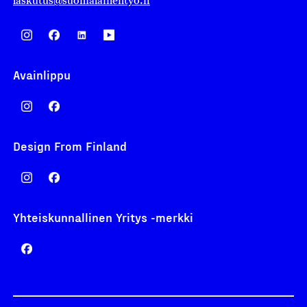
laskutus@suomalainentyo.fi
Avainlippu
Design From Finland
Yhteiskunnallinen Yritys -merkki