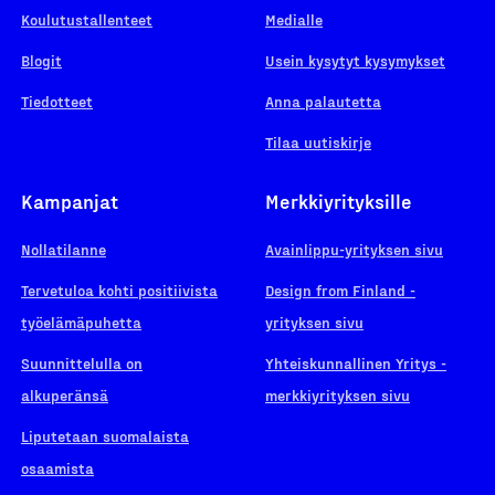
Koulutustallenteet
Medialle
Blogit
Usein kysytyt kysymykset
Tiedotteet
Anna palautetta
Tilaa uutiskirje
Kampanjat
Merkkiyrityksille
Nollatilanne
Avainlippu-yrityksen sivu
Tervetuloa kohti positiivista
Design from Finland -
työelämäpuhetta
yrityksen sivu
Suunnittelulla on
Yhteiskunnallinen Yritys -
alkuperänsä
merkkiyrityksen sivu
Liputetaan suomalaista
osaamista