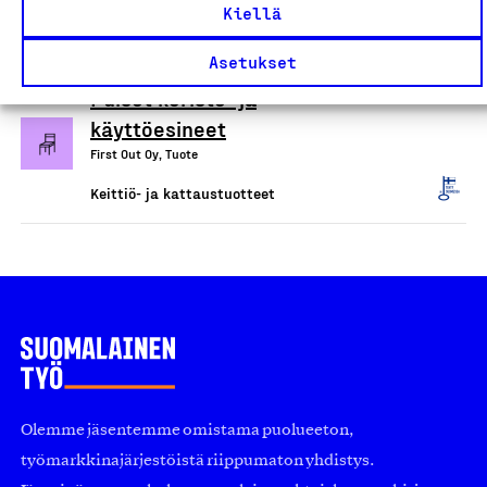
Kiellä
Keittiö- ja kattaustuotteet
Asetukset
Puiset koriste- ja
käyttöesineet
First Out Oy, Tuote
Keittiö- ja kattaustuotteet
Olemme jäsentemme omistama puolueeton,
työmarkkinajärjestöistä riippumaton yhdistys.