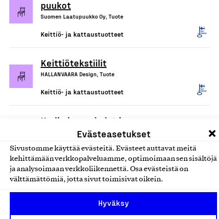
puukot
Suomen Laatupuukko Oy, Tuote
Keittiö- ja kattaustuotteet
Keittiötekstiilit
HALLANVAARA Design, Tuote
Keittiö- ja kattaustuotteet
Kodin huonekalut ja
Evästeasetukset
pientuotteet
Tmi Rita Saari, Tuote
Sivustomme käyttää evästeitä. Evästeet auttavat meitä
kehittämään verkkopalveluamme, optimoimaan sen sisältöjä
Keittiö- ja kattaustuotteet
ja analysoimaan verkkoliikennettä. Osa evästeistä on
välttämättömiä, jotta sivut toimisivat oikein.
Fiberdom-kertakäyttöaterimet
Hyväksy
ja lautaset
Fiberdom Oy, Tuote