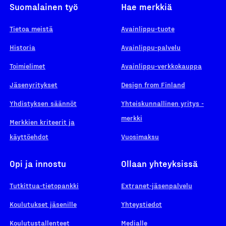
Suomalainen työ
Hae merkkiä
Tietoa meistä
Avainlippu-tuote
Historia
Avainlippu-palvelu
Toimielimet
Avainlippu-verkkokauppa
Jäsenyritykset
Design from Finland
Yhdistyksen säännöt
Yhteiskunnallinen yritys -
merkki
Merkkien kriteerit ja
käyttöehdot
Vuosimaksu
Opi ja innostu
Ollaan yhteyksissä
Tutkittua-tietopankki
Extranet-jäsenpalvelu
Koulutukset jäsenille
Yhteystiedot
Koulutustallenteet
Medialle