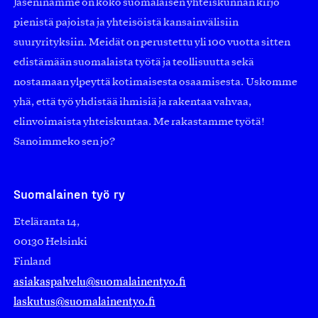
Jäseninämme on koko suomalaisen yhteiskunnan kirjo
pienistä pajoista ja yhteisöistä kansainvälisiin
suuryrityksiin. Meidät on perustettu yli 100 vuotta sitten
edistämään suomalaista työtä ja teollisuutta sekä
nostamaan ylpeyttä kotimaisesta osaamisesta. Uskomme
yhä, että työ yhdistää ihmisiä ja rakentaa vahvaa,
elinvoimaista yhteiskuntaa. Me rakastamme työtä!
Sanoimmeko sen jo?
Suomalainen työ ry
Eteläranta 14,
00130 Helsinki
Finland
asiakaspalvelu@suomalainentyo.fi
laskutus@suomalainentyo.fi