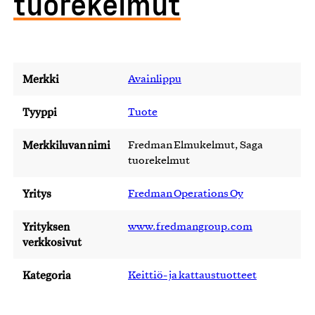
tuorekelmut
Merkki
Avainlippu
Tyyppi
Tuote
Merkkiluvan nimi
Fredman Elmukelmut, Saga
tuorekelmut
Yritys
Fredman Operations Oy
Yrityksen
www.fredmangroup.com
verkkosivut
Kategoria
Keittiö- ja kattaustuotteet