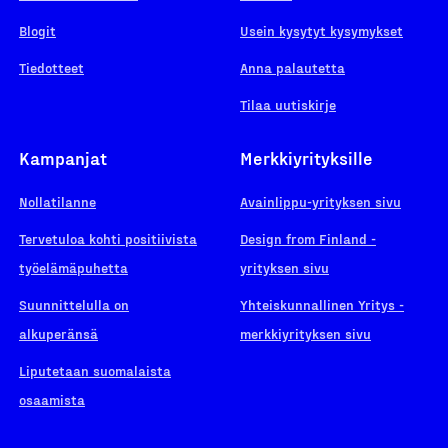
Blogit
Usein kysytyt kysymykset
Tiedotteet
Anna palautetta
Tilaa uutiskirje
Kampanjat
Merkkiyrityksille
Nollatilanne
Avainlippu-yrityksen sivu
Tervetuloa kohti positiivista
Design from Finland -
työelämäpuhetta
yrityksen sivu
Suunnittelulla on
Yhteiskunnallinen Yritys -
alkuperänsä
merkkiyrityksen sivu
Liputetaan suomalaista
osaamista