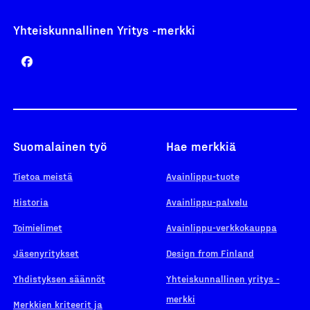
Yhteiskunnallinen Yritys -merkki
Suomalainen työ
Hae merkkiä
Tietoa meistä
Avainlippu-tuote
Historia
Avainlippu-palvelu
Toimielimet
Avainlippu-verkkokauppa
Jäsenyritykset
Design from Finland
Yhdistyksen säännöt
Yhteiskunnallinen yritys -
merkki
Merkkien kriteerit ja