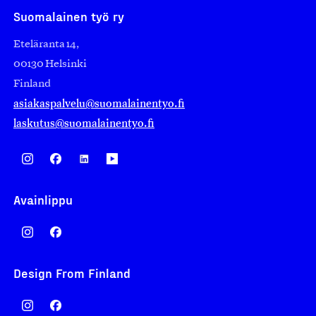
Suomalainen työ ry
Eteläranta 14,
00130 Helsinki
Finland
asiakaspalvelu@suomalainentyo.fi
laskutus@suomalainentyo.fi
Avainlippu
Design From Finland