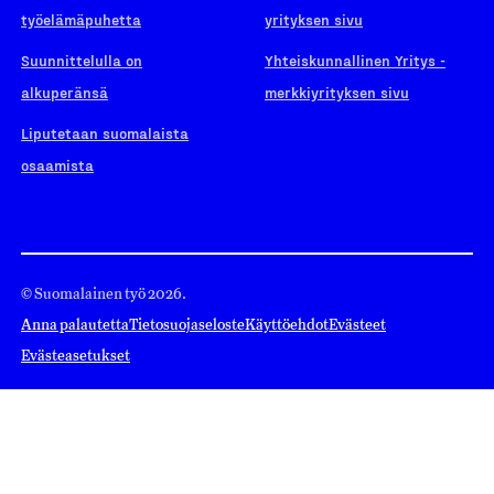
työelämäpuhetta
yrityksen sivu
Suunnittelulla on
Yhteiskunnallinen Yritys -
alkuperänsä
merkkiyrityksen sivu
Liputetaan suomalaista
osaamista
© Suomalainen työ 2026.
Anna palautetta
Tietosuojaseloste
Käyttöehdot
Evästeet
Evästeasetukset