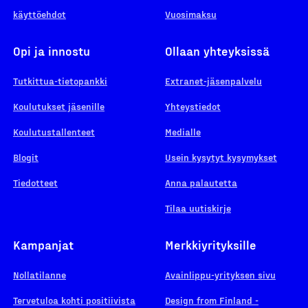
käyttöehdot
Vuosimaksu
Opi ja innostu
Ollaan yhteyksissä
Tutkittua-tietopankki
Extranet-jäsenpalvelu
Koulutukset jäsenille
Yhteystiedot
Koulutustallenteet
Medialle
Blogit
Usein kysytyt kysymykset
Tiedotteet
Anna palautetta
Tilaa uutiskirje
Kampanjat
Merkkiyrityksille
Nollatilanne
Avainlippu-yrityksen sivu
Tervetuloa kohti positiivista
Design from Finland -