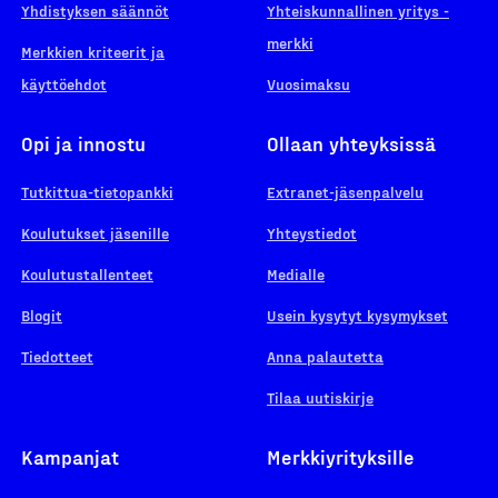
Yhdistyksen säännöt
Yhteiskunnallinen yritys -
merkki
Merkkien kriteerit ja
käyttöehdot
Vuosimaksu
Opi ja innostu
Ollaan yhteyksissä
Tutkittua-tietopankki
Extranet-jäsenpalvelu
Koulutukset jäsenille
Yhteystiedot
Koulutustallenteet
Medialle
Blogit
Usein kysytyt kysymykset
Tiedotteet
Anna palautetta
Tilaa uutiskirje
Kampanjat
Merkkiyrityksille