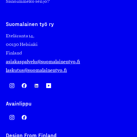
Sanoimmeko sen jo?
Suomalainen työ ry
Eteläranta 14,
00130 Helsinki
Finland
asiakaspalvelu@suomalainentyo.fi
laskutus@suomalainentyo.fi
Avainlippu
Design From Finland