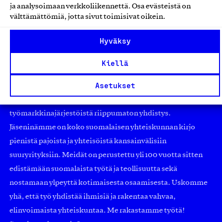
ja analysoimaan verkkoliikennettä. Osa evästeistä on
välttämättömiä, jotta sivut toimisivat oikein.
Hyväksy
Kiellä
Asetukset
Olemme jäsentemme omistama puolueeton,
työmarkkinajärjestöistä riippumaton yhdistys.
Jäseninämme on koko suomalaisen yhteiskunnan kirjo
pienistä pajoista ja yhteisöistä kansainvälisiin
suuryrityksiin. Meidät on perustettu yli 100 vuotta sitten
edistämään suomalaista työtä ja teollisuutta sekä
nostamaan ylpeyttä kotimaisesta osaamisesta. Uskomme
yhä, että työ yhdistää ihmisiä ja rakentaa vahvaa,
elinvoimaista yhteiskuntaa. Me rakastamme työtä!