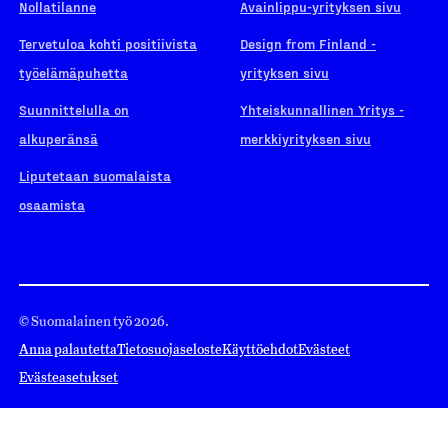
Nollatilanne
Avainlippu-yrityksen sivu
Tervetuloa kohti positiivista
Design from Finland -
työelämäpuhetta
yrityksen sivu
Suunnittelulla on
Yhteiskunnallinen Yritys -
alkuperänsä
merkkiyrityksen sivu
Liputetaan suomalaista
osaamista
© Suomalainen työ 2026.
Anna palautetta
Tietosuojaseloste
Käyttöehdot
Evästeet
Evästeasetukset