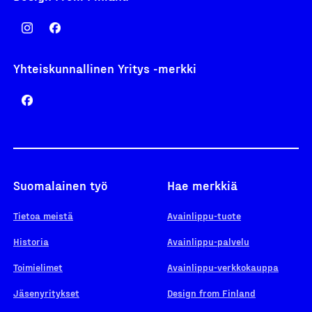
Yhteiskunnallinen Yritys -merkki
Suomalainen työ
Hae merkkiä
Tietoa meistä
Avainlippu-tuote
Historia
Avainlippu-palvelu
Toimielimet
Avainlippu-verkkokauppa
Jäsenyritykset
Design from Finland