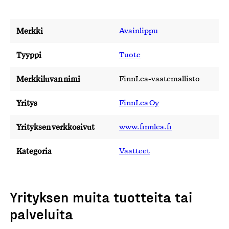
Merkki
Avainlippu
Tyyppi
Tuote
Merkkiluvan nimi
FinnLea-vaatemallisto
Yritys
FinnLea Oy
Yrityksen verkkosivut
www.finnlea.fi
Kategoria
Vaatteet
Yrityksen muita tuotteita tai
palveluita