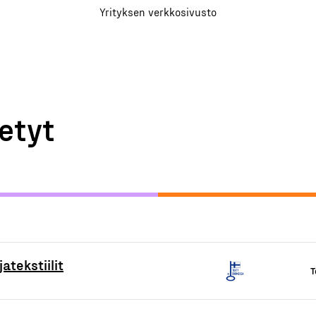
Yrityksen verkkosivusto
etyt
atekstiilit
T