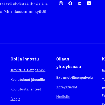
ä työ yhdistää ihmisiä ja
aa. Me rakastamme työtä!
Opi ja innostu
Ollaan
K
yhteyksissä
Tutkittua-tietopankki
N
Extranet-jäsenpalvelu
Koulutukset jäsenille
T
Yhteystiedot
p
Koulutustallenteet
t
Medialle
Blogit
S