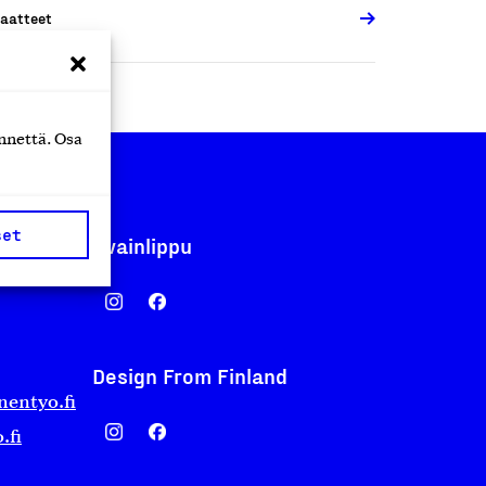
aatteet
nnettä. Osa
set
Avainlippu
Design From Finland
nentyo.fi
.fi