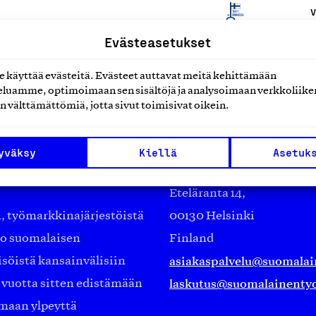
V
Evästeasetukset
käyttää evästeitä. Evästeet auttavat meitä kehittämään
luamme, optimoimaan sen sisältöjä ja analysoimaan verkkoliike
n välttämättömiä, jotta sivut toimisivat oikein.
yväksy
Kiellä
Asetuk
Suomalainen työ ry
Eteläranta 14,
työmarkkinajärjestöistä
00130 Helsinki
ko suomalaisen
Finland
asiakaspalvelu@suomalai
isöistä kansainvälisiin
laskutus@suomalainentyo
0 vuotta sitten edistämään
amaan ylpeyttä