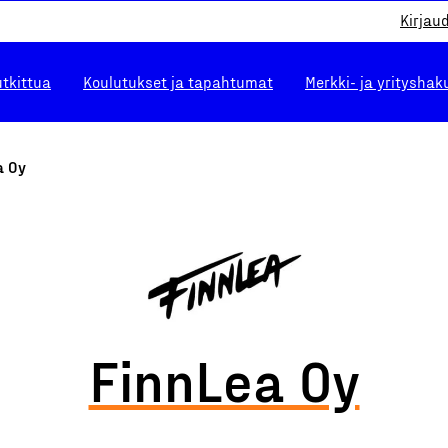
Kirjau
utkittua
Koulutukset ja tapahtumat
Merkki- ja yrityshak
a Oy
FinnLea Oy