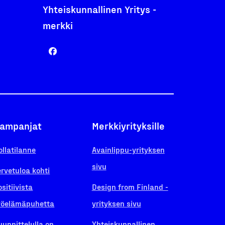
Yhteiskunnallinen Yritys -
merkki
ampanjat
Merkkiyrityksille
ollatilanne
Avainlippu-yrityksen
sivu
ervetuloa kohti
ositiivista
Design from Finland -
yöelämäpuhetta
yrityksen sivu
uunnittelulla on
Yhteiskunnallinen