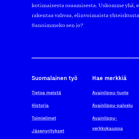
kotimaisesta osaamisesta. Uskomme yhä, ett
rakentaa vahvaa, elinvoimaista yhteiskunt
Sanoimmeko sen jo?
Suomalainen työ
Hae merkkiä
Tietoa meistä
Avainlippu-tuote
Historia
Avainlippu-palvelu
Toimielimet
Avainlippu-
verkkokauppa
Jäsenyritykset