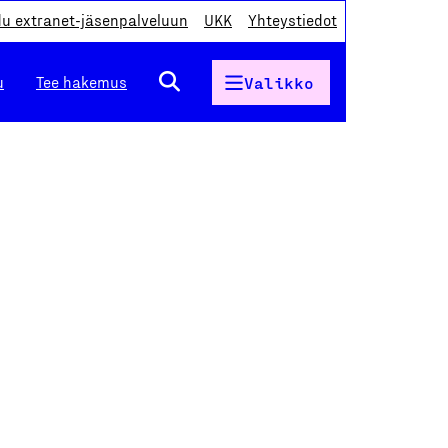
du extranet-jäsenpalveluun
UKK
Yhteystiedot
u
Tee hakemus
Valikko