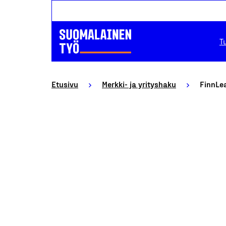
T
Etusivu
Merkki- ja yrityshaku
FinnLe