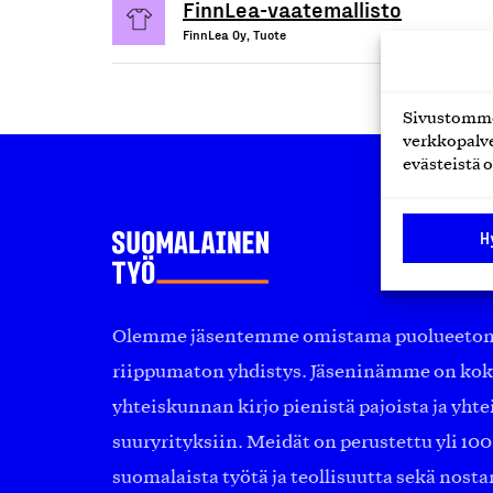
FinnLea-vaatemallisto
FinnLea Oy, Tuote
Sivustomme 
verkkopalve
evästeistä o
H
Olemme jäsentemme omistama puolueeton, 
riippumaton yhdistys. Jäseninämme on ko
yhteiskunnan kirjo pienistä pajoista ja yhte
suuryrityksiin. Meidät on perustettu yli 10
suomalaista työtä ja teollisuutta sekä nost