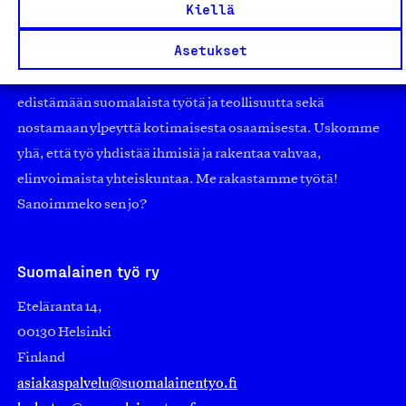
työmarkkinajärjestöistä riippumaton yhdistys.
Kiellä
Jäseninämme on koko suomalaisen yhteiskunnan kirjo
Asetukset
pienistä pajoista ja yhteisöistä kansainvälisiin
suuryrityksiin. Meidät on perustettu yli 100 vuotta sitten
edistämään suomalaista työtä ja teollisuutta sekä
nostamaan ylpeyttä kotimaisesta osaamisesta. Uskomme
yhä, että työ yhdistää ihmisiä ja rakentaa vahvaa,
elinvoimaista yhteiskuntaa. Me rakastamme työtä!
Sanoimmeko sen jo?
Suomalainen työ ry
Eteläranta 14,
00130 Helsinki
Finland
asiakaspalvelu@suomalainentyo.fi