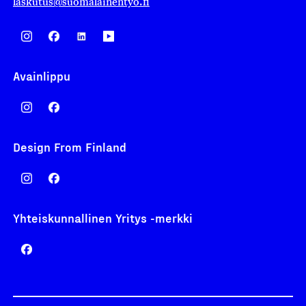
laskutus@suomalainentyo.fi
Avainlippu
Design From Finland
Yhteiskunnallinen Yritys -merkki