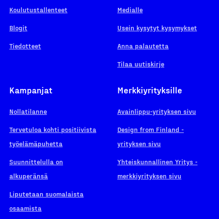
Koulutustallenteet
Medialle
Blogit
Usein kysytyt kysymykset
Tiedotteet
Anna palautetta
Tilaa uutiskirje
Kampanjat
Merkkiyrityksille
Nollatilanne
Avainlippu-yrityksen sivu
Tervetuloa kohti positiivista
Design from Finland -
työelämäpuhetta
yrityksen sivu
Suunnittelulla on
Yhteiskunnallinen Yritys -
alkuperänsä
merkkiyrityksen sivu
Liputetaan suomalaista
osaamista