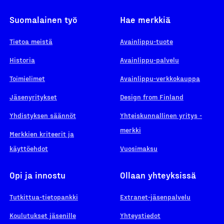
Suomalainen työ
Hae merkkiä
Tietoa meistä
Avainlippu-tuote
Historia
Avainlippu-palvelu
Toimielimet
Avainlippu-verkkokauppa
Jäsenyritykset
Design from Finland
Yhdistyksen säännöt
Yhteiskunnallinen yritys -
merkki
Merkkien kriteerit ja
käyttöehdot
Vuosimaksu
Opi ja innostu
Ollaan yhteyksissä
Tutkittua-tietopankki
Extranet-jäsenpalvelu
Koulutukset jäsenille
Yhteystiedot