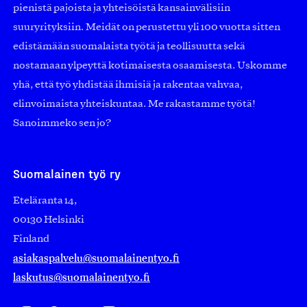
pienistä pajoista ja yhteisöistä kansainvälisiin
suuryrityksiin. Meidät on perustettu yli 100 vuotta sitten
edistämään suomalaista työtä ja teollisuutta sekä
nostamaan ylpeyttä kotimaisesta osaamisesta. Uskomme
yhä, että työ yhdistää ihmisiä ja rakentaa vahvaa,
elinvoimaista yhteiskuntaa. Me rakastamme työtä!
Sanoimmeko sen jo?
Suomalainen työ ry
Eteläranta 14,
00130 Helsinki
Finland
asiakaspalvelu@suomalainentyo.fi
laskutus@suomalainentyo.fi