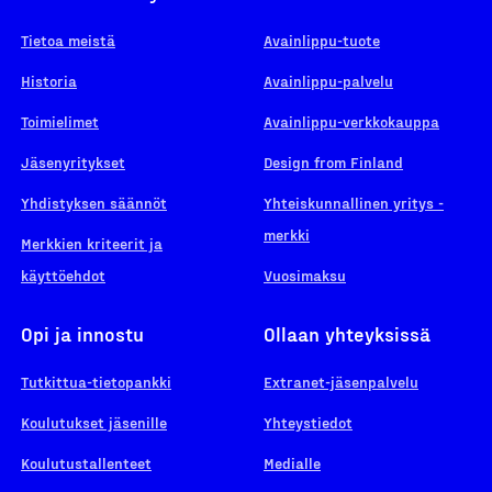
Tietoa meistä
Avainlippu-tuote
Historia
Avainlippu-palvelu
Toimielimet
Avainlippu-verkkokauppa
Jäsenyritykset
Design from Finland
Yhdistyksen säännöt
Yhteiskunnallinen yritys -
merkki
Merkkien kriteerit ja
käyttöehdot
Vuosimaksu
Opi ja innostu
Ollaan yhteyksissä
Tutkittua-tietopankki
Extranet-jäsenpalvelu
Koulutukset jäsenille
Yhteystiedot
Koulutustallenteet
Medialle