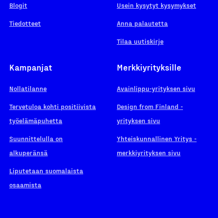
Blogit
Usein kysytyt kysymykset
Tiedotteet
Anna palautetta
Tilaa uutiskirje
Kampanjat
Merkkiyrityksille
Nollatilanne
Avainlippu-yrityksen sivu
Tervetuloa kohti positiivista
Design from Finland -
työelämäpuhetta
yrityksen sivu
Suunnittelulla on
Yhteiskunnallinen Yritys -
alkuperänsä
merkkiyrityksen sivu
Liputetaan suomalaista
osaamista