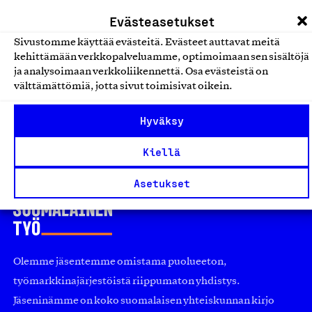
L&T Ympäristöpalvelut Oy, Tuote
Evästeasetukset
Kumi- ja muovituotteet
Sivustomme käyttää evästeitä. Evästeet auttavat meitä
kehittämään verkkopalveluamme, optimoimaan sen sisältöjä
LR-merkkintanko
ja analysoimaan verkkoliikennettä. Osa evästeistä on
LR-Palvelu Oy, Tuote
välttämättömiä, jotta sivut toimisivat oikein.
Kumi- ja muovituotteet
Hyväksy
Kiellä
Asetukset
Olemme jäsentemme omistama puolueeton,
työmarkkinajärjestöistä riippumaton yhdistys.
Jäseninämme on koko suomalaisen yhteiskunnan kirjo