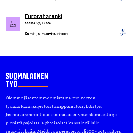
Euroraharenki
Asoma Oy, Tuote
Kumi- ja muovituotteet
Olemme jäsentemme omistama puolueeton,
työmarkkinajärjestöistä riippumaton yhdistys.
Jäseninämme on koko suomalaisen yhteiskunnan kirjo
pienistä pajoista ja yhteisöistä kansainvälisiin
suuryrityksiin. Meidät on perustettu yli 100 vuotta sitten