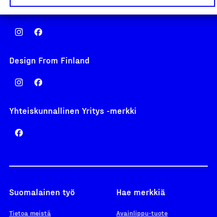
Avainlippu
Design From Finland
Yhteiskunnallinen Yritys -merkki
Suomalainen työ
Hae merkkiä
Tietoa meistä
Avainlippu-tuote