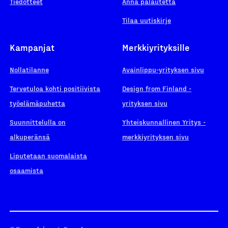
Tiedotteet
Anna palautetta
Tilaa uutiskirje
Kampanjat
Merkkiyrityksille
Nollatilanne
Avainlippu-yrityksen sivu
Tervetuloa kohti positiivista
Design from Finland -
työelämäpuhetta
yrityksen sivu
Suunnittelulla on
Yhteiskunnallinen Yritys -
alkuperänsä
merkkiyrityksen sivu
Liputetaan suomalaista
osaamista