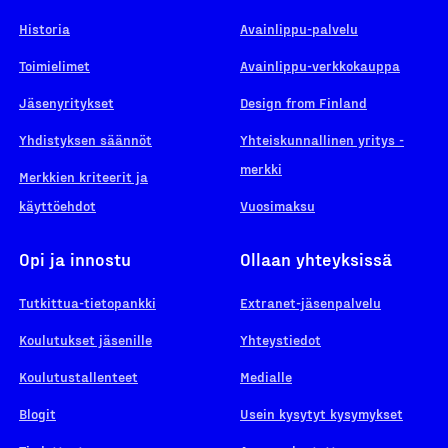
Historia
Avainlippu-palvelu
Toimielimet
Avainlippu-verkkokauppa
Jäsenyritykset
Design from Finland
Yhdistyksen säännöt
Yhteiskunnallinen yritys -
merkki
Merkkien kriteerit ja
käyttöehdot
Vuosimaksu
Opi ja innostu
Ollaan yhteyksissä
Tutkittua-tietopankki
Extranet-jäsenpalvelu
Koulutukset jäsenille
Yhteystiedot
Koulutustallenteet
Medialle
Blogit
Usein kysytyt kysymykset