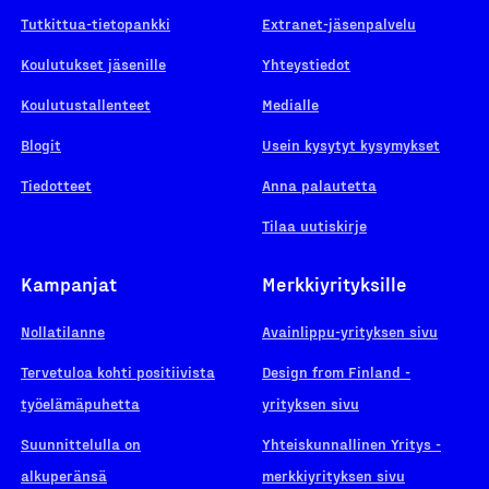
Tutkittua-tietopankki
Extranet-jäsenpalvelu
Koulutukset jäsenille
Yhteystiedot
Koulutustallenteet
Medialle
Blogit
Usein kysytyt kysymykset
Tiedotteet
Anna palautetta
Tilaa uutiskirje
Kampanjat
Merkkiyrityksille
Nollatilanne
Avainlippu-yrityksen sivu
Tervetuloa kohti positiivista
Design from Finland -
työelämäpuhetta
yrityksen sivu
Suunnittelulla on
Yhteiskunnallinen Yritys -
alkuperänsä
merkkiyrityksen sivu