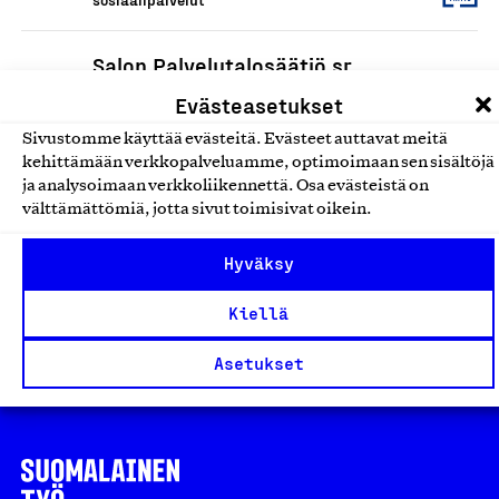
Salon Palvelutalosäätiö sr
Salon Palvelutalosäätiö, Palvelu
Evästeasetukset
Hoiva-, asumis-, kuntoutus- ja
Sivustomme käyttää evästeitä. Evästeet auttavat meitä
sosiaalipalvelut
kehittämään verkkopalveluamme, optimoimaan sen sisältöjä
ja analysoimaan verkkoliikennettä. Osa evästeistä on
välttämättömiä, jotta sivut toimisivat oikein.
Tuttu Lastenhoito Oy
Tuttu Lastenhoito Oy, Palvelu
Hyväksy
Hoiva-, asumis-, kuntoutus- ja
sosiaalipalvelut
Kiellä
Asetukset