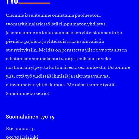
Olemme jäsentemme omistama puolueeton,
työmarkkinajärjestöistä riippumaton yhdistys.
Jäseninämme on koko suomalaisen yhteiskunnan kirjo
pienistä pajoista ja yhteisöistä kansainvälisiin
suuryrityksiin. Meidät on perustettu yli 100 vuotta sitten
edistämään suomalaista työtä ja teollisuutta sekä
nostamaan ylpeyttä kotimaisesta osaamisesta. Uskomme
yhä, että työ yhdistää ihmisiä ja rakentaa vahvaa,
elinvoimaista yhteiskuntaa. Me rakastamme työtä!
Sanoimmeko sen jo?
Suomalainen työ ry
Eteläranta 14,
00130 Helsinki