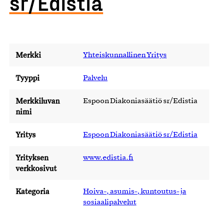
sr/Edistia
Merkki
Yhteiskunnallinen Yritys
Tyyppi
Palvelu
Merkkiluvan
Espoon Diakoniasäätiö sr/Edistia
nimi
Yritys
Espoon Diakoniasäätiö sr/Edistia
Yrityksen
www.edistia.fi
verkkosivut
Kategoria
Hoiva-, asumis-, kuntoutus- ja
sosiaalipalvelut