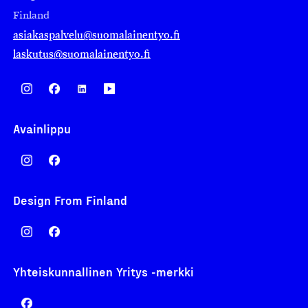
Finland
asiakaspalvelu@suomalainentyo.fi
laskutus@suomalainentyo.fi
Avainlippu
Design From Finland
Yhteiskunnallinen Yritys -merkki