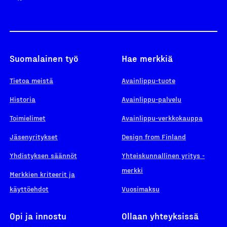
Suomalainen työ
Hae merkkiä
Tietoa meistä
Avainlippu-tuote
Historia
Avainlippu-palvelu
Toimielimet
Avainlippu-verkkokauppa
Jäsenyritykset
Design from Finland
Yhdistyksen säännöt
Yhteiskunnallinen yritys -
merkki
Merkkien kriteerit ja
käyttöehdot
Vuosimaksu
Opi ja innostu
Ollaan yhteyksissä