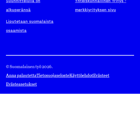
Suunnittelulla on
Yhteiskunnallinen Yritys -
alkuperänsä
merkkiyrityksen sivu
Liputetaan suomalaista
osaamista
© Suomalainen työ 2026.
Anna palautetta
Tietosuojaseloste
Käyttöehdot
Evästeet
Evästeasetukset