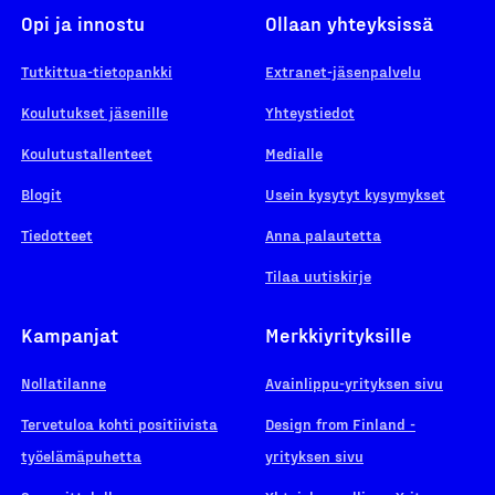
Opi ja innostu
Ollaan yhteyksissä
Tutkittua-tietopankki
Extranet-jäsenpalvelu
Koulutukset jäsenille
Yhteystiedot
Koulutustallenteet
Medialle
Blogit
Usein kysytyt kysymykset
Tiedotteet
Anna palautetta
Tilaa uutiskirje
Kampanjat
Merkkiyrityksille
Nollatilanne
Avainlippu-yrityksen sivu
Tervetuloa kohti positiivista
Design from Finland -
työelämäpuhetta
yrityksen sivu