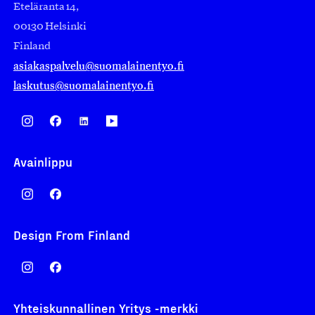
Eteläranta 14,
00130 Helsinki
Finland
asiakaspalvelu@suomalainentyo.fi
laskutus@suomalainentyo.fi
Avainlippu
Design From Finland
Yhteiskunnallinen Yritys -merkki