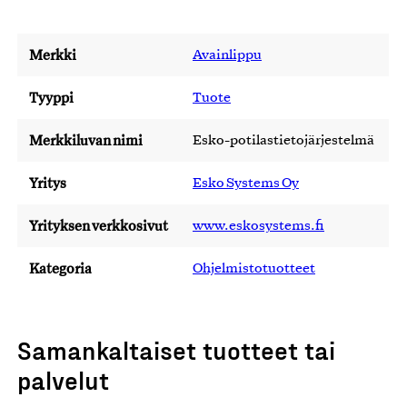
Merkki
Avainlippu
Tyyppi
Tuote
Merkkiluvan nimi
Esko-potilastietojärjestelmä
Yritys
Esko Systems Oy
Yrityksen verkkosivut
www.eskosystems.fi
Kategoria
Ohjelmistotuotteet
Samankaltaiset tuotteet tai
palvelut