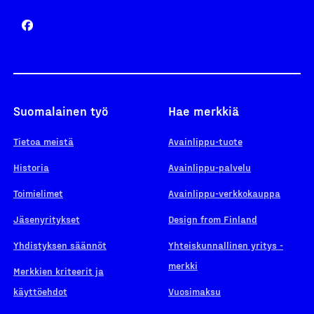
Suomalainen työ
Hae merkkiä
Tietoa meistä
Avainlippu-tuote
Historia
Avainlippu-palvelu
Toimielimet
Avainlippu-verkkokauppa
Jäsenyritykset
Design from Finland
Yhdistyksen säännöt
Yhteiskunnallinen yritys -
merkki
Merkkien kriteerit ja
käyttöehdot
Vuosimaksu