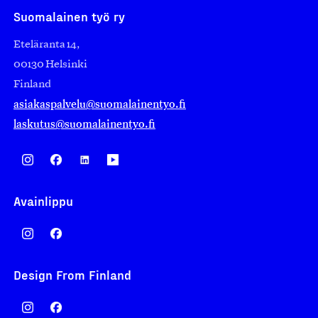
Suomalainen työ ry
Eteläranta 14,
00130 Helsinki
Finland
asiakaspalvelu@suomalainentyo.fi
laskutus@suomalainentyo.fi
Avainlippu
Design From Finland