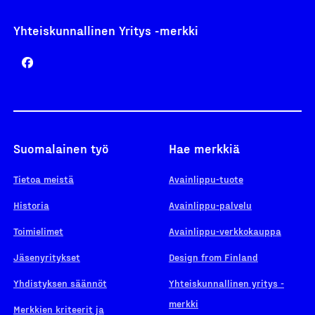
Yhteiskunnallinen Yritys -merkki
Suomalainen työ
Hae merkkiä
Tietoa meistä
Avainlippu-tuote
Historia
Avainlippu-palvelu
Toimielimet
Avainlippu-verkkokauppa
Jäsenyritykset
Design from Finland
Yhdistyksen säännöt
Yhteiskunnallinen yritys -
merkki
Merkkien kriteerit ja