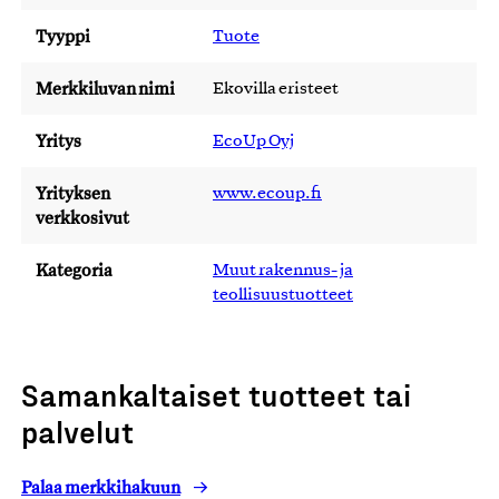
Tyyppi
Tuote
Merkkiluvan nimi
Ekovilla eristeet
Yritys
EcoUp Oyj
Yrityksen
www.ecoup.fi
verkkosivut
Kategoria
Muut rakennus- ja
teollisuustuotteet
Samankaltaiset tuotteet tai
palvelut
Palaa merkkihakuun