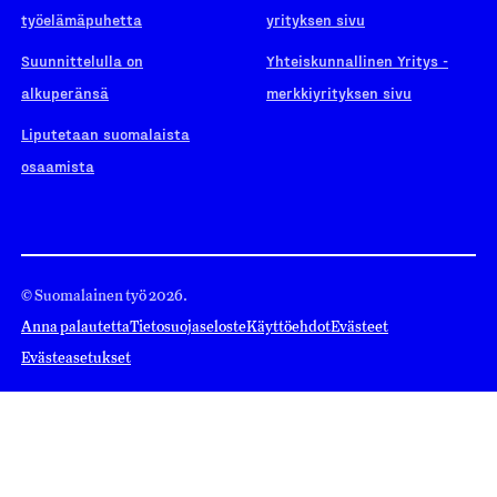
työelämäpuhetta
yrityksen sivu
Suunnittelulla on
Yhteiskunnallinen Yritys -
alkuperänsä
merkkiyrityksen sivu
Liputetaan suomalaista
osaamista
© Suomalainen työ 2026.
Anna palautetta
Tietosuojaseloste
Käyttöehdot
Evästeet
Evästeasetukset