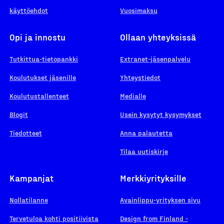
käyttöehdot
Vuosimaksu
Opi ja innostu
Ollaan yhteyksissä
Tutkittua-tietopankki
Extranet-jäsenpalvelu
Koulutukset jäsenille
Yhteystiedot
Koulutustallenteet
Medialle
Blogit
Usein kysytyt kysymykset
Tiedotteet
Anna palautetta
Tilaa uutiskirje
Kampanjat
Merkkiyrityksille
Nollatilanne
Avainlippu-yrityksen sivu
Tervetuloa kohti positiivista
Design from Finland -