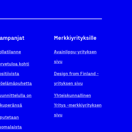
ampanjat
Merkkiyrityksille
ollatilanne
Avainlippu-yrityksen
sivu
ervetuloa kohti
ositiivista
Design from Finland -
yöelämäpuhetta
yrityksen sivu
uunnittelulla on
Yhteiskunnallinen
lkuperänsä
Yritys -merkkiyrityksen
sivu
iputetaan
uomalaista