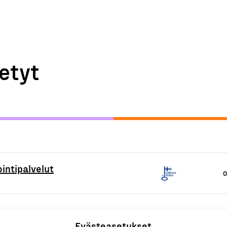
etyt
ointipalvelut
O
Evästeasetukset