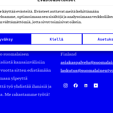
käyttää evästeitä. Evästeet auttavat meitä kehittämään
luamme, optimoimaan sen sisältöjä ja analysoimaan verkkoliike
n välttämättömiä, jotta sivut toimisivat oikein.
Suomalainen työ ry
Eteläranta 14,
yväksy
Kiellä
Asetuk
työmarkkinajärjestöistä
00130 Helsinki
ko suomalaisen
Finland
asiakaspalvelu@suomalai
isöistä kansainvälisiin
laskutus@suomalainentyo
0 vuotta sitten edistämään
amaan ylpeyttä
ä työ yhdistää ihmisiä ja
aa. Me rakastamme työtä!