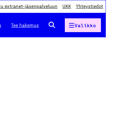
du extranet-jäsenpalveluun
UKK
Yhteystiedot
u
Tee hakemus
Valikko