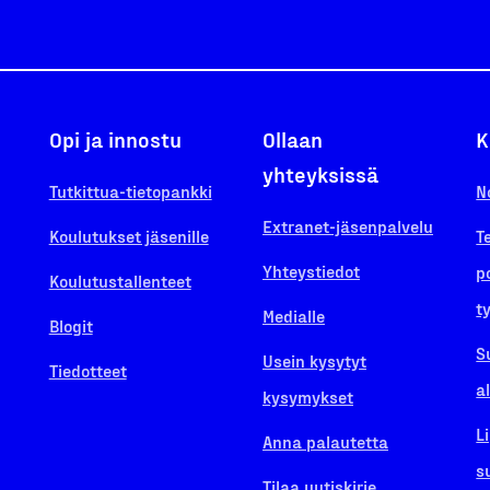
Opi ja innostu
Ollaan
K
yhteyksissä
Tutkittua-tietopankki
N
Extranet-jäsenpalvelu
Koulutukset jäsenille
T
Yhteystiedot
p
Koulutustallenteet
t
Medialle
Blogit
S
Usein kysytyt
Tiedotteet
a
kysymykset
L
Anna palautetta
s
Tilaa uutiskirje