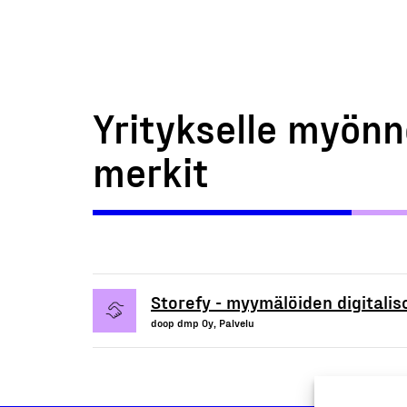
Yritykselle myönn
merkit
Storefy - myymälöiden digitalis
doop dmp Oy, Palvelu