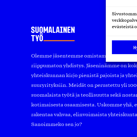
Sivustomme 
verkkopalve
evästeistä o
H
Olemme jäsentemme omistama puolueeton, 
riippumaton yhdistys. Jäseninämme on ko
yhteiskunnan kirjo pienistä pajoista ja yhte
suuryrityksiin. Meidät on perustettu yli 10
suomalaista työtä ja teollisuutta sekä nost
kotimaisesta osaamisesta. Uskomme yhä, ett
rakentaa vahvaa, elinvoimaista yhteiskunt
Sanoimmeko sen jo?