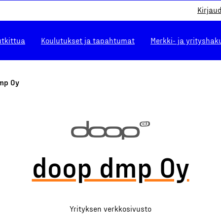
Kirjau
utkittua
Koulutukset ja tapahtumat
Merkki- ja yrityshak
mp Oy
doop dmp Oy
Yrityksen verkkosivusto