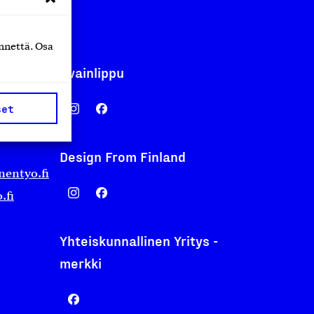
nnettä. Osa
Avainlippu
set
Design From Finland
nentyo.fi
.fi
Yhteiskunnallinen Yritys -
merkki