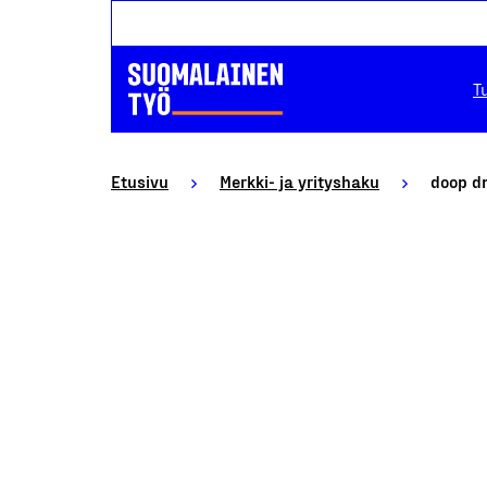
T
Etusivu
Merkki- ja yrityshaku
doop d