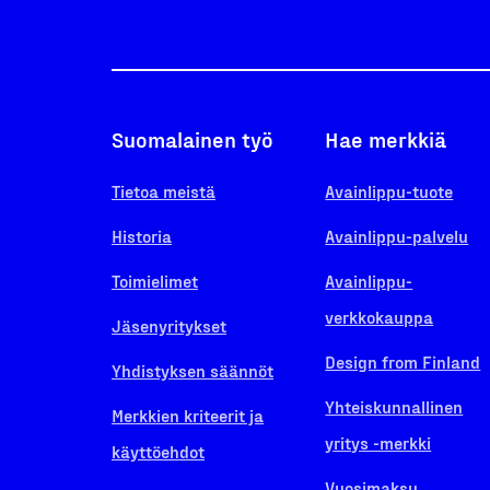
Suomalainen työ
Hae merkkiä
Tietoa meistä
Avainlippu-tuote
Historia
Avainlippu-palvelu
Toimielimet
Avainlippu-
verkkokauppa
Jäsenyritykset
Design from Finland
Yhdistyksen säännöt
Yhteiskunnallinen
Merkkien kriteerit ja
yritys -merkki
käyttöehdot
Vuosimaksu