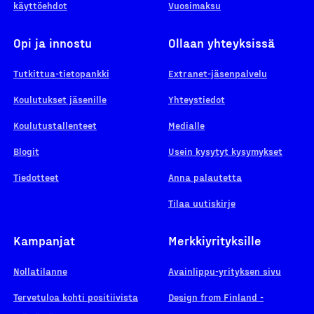
käyttöehdot
Vuosimaksu
Opi ja innostu
Ollaan yhteyksissä
Tutkittua-tietopankki
Extranet-jäsenpalvelu
Koulutukset jäsenille
Yhteystiedot
Koulutustallenteet
Medialle
Blogit
Usein kysytyt kysymykset
Tiedotteet
Anna palautetta
Tilaa uutiskirje
Kampanjat
Merkkiyrityksille
Nollatilanne
Avainlippu-yrityksen sivu
Tervetuloa kohti positiivista
Design from Finland -