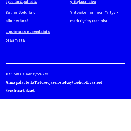
työelämäpuhetta
yrityksen sivu
Suunnittelulla on
Yhteiskunnallinen Yritys -
alkuperänsä
merkkiyrityksen sivu
Liputetaan suomalaista
osaamista
© Suomalainen työ 2026.
Anna palautetta
Tietosuojaseloste
Käyttöehdot
Evästeet
Evästeasetukset