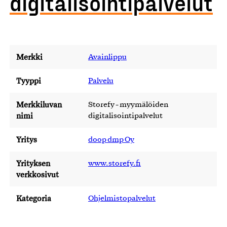
digitalisointipalvelut
Merkki
Avainlippu
Tyyppi
Palvelu
Merkkiluvan
Storefy - myymälöiden
nimi
digitalisointipalvelut
Yritys
doop dmp Oy
Yrityksen
www.storefy.fi
verkkosivut
Kategoria
Ohjelmistopalvelut