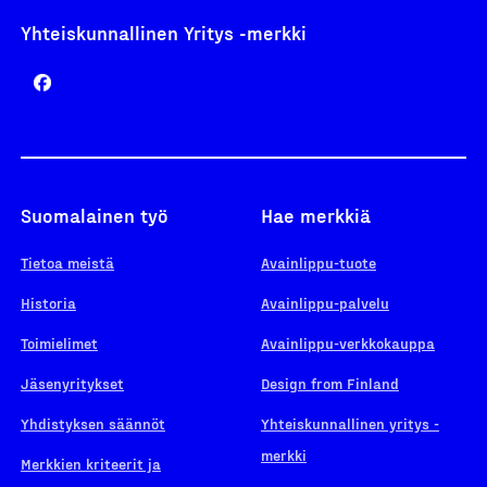
Yhteiskunnallinen Yritys -merkki
Suomalainen työ
Hae merkkiä
Tietoa meistä
Avainlippu-tuote
Historia
Avainlippu-palvelu
Toimielimet
Avainlippu-verkkokauppa
Jäsenyritykset
Design from Finland
Yhdistyksen säännöt
Yhteiskunnallinen yritys -
merkki
Merkkien kriteerit ja