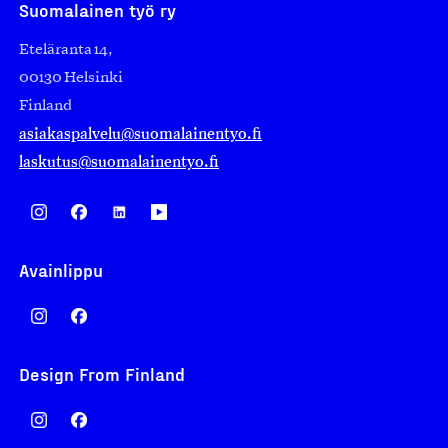
Suomalainen työ ry
Eteläranta 14,
00130 Helsinki
Finland
asiakaspalvelu@suomalainentyo.fi
laskutus@suomalainentyo.fi
Avainlippu
Design From Finland