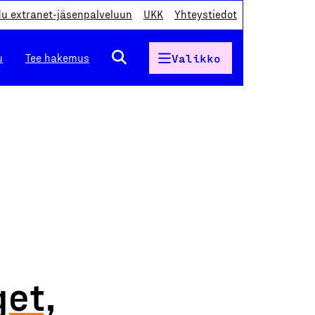
du extranet-jäsenpalveluun
UKK
Yhteystiedot
u
Tee hakemus
Valikko
get,