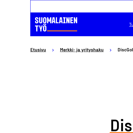
T
Etusivu
Merkki- ja yrityshaku
DiscGol
Dis