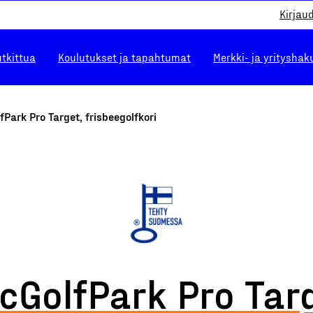
Kirjau
utkittua
Koulutukset ja tapahtumat
Merkki- ja yrityshak
fPark Pro Target, frisbeegolfkori
cGolfPark Pro Tar