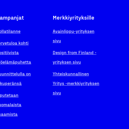
ampanjat
Merkkiyrityksille
ollatilanne
Avainlippu-yrityksen
sivu
ervetuloa kohti
ositiivista
Design from Finland -
yöelämäpuhetta
yrityksen sivu
uunnittelulla on
Yhteiskunnallinen
lkuperänsä
Yritys -merkkiyrityksen
sivu
iputetaan
uomalaista
saamista