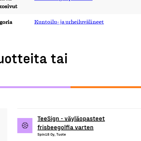
kosivut
goria
Kuntoilu- ja urheiluvälineet
uotteita tai
TeeSign - väyläopasteet
frisbeegolfia varten
Spin18 Oy, Tuote