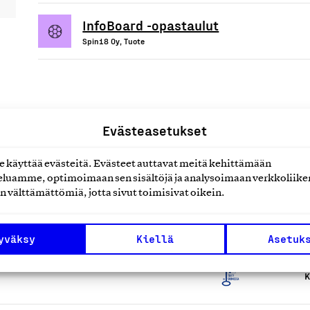
InfoBoard -opastaulut
Spin18 Oy, Tuote
uotteet tai
Evästeasetukset
käyttää evästeitä. Evästeet auttavat meitä kehittämään
luamme, optimoimaan sen sisältöjä ja analysoimaan verkkoliike
n välttämättömiä, jotta sivut toimisivat oikein.
yväksy
Kiellä
Asetuk
K