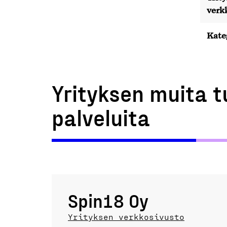
verk
Kate
Yrityksen muita t
palveluita
Spin18 Oy
Yrityksen verkkosivusto