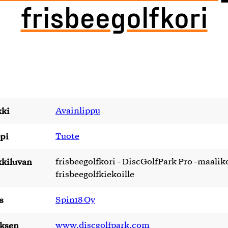
frisbeegolfkori
ki
Avainlippu
pi
Tuote
kiluvan
frisbeegolfkori - DiscGolfPark Pro -maalik
frisbeegolfkiekoille
s
Spin18 Oy
yksen
www.discgolfpark.com