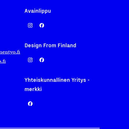
Avainlippu
Design From Finland
nentyo.fi
.fi
Yhteiskunnallinen Yritys -
merkki