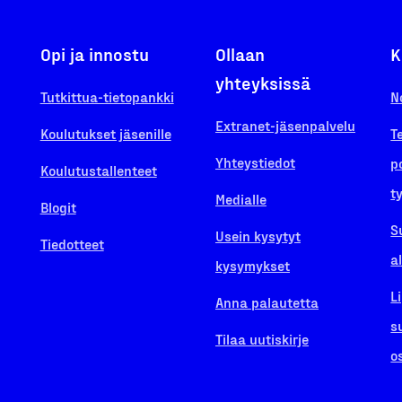
Opi ja innostu
Ollaan
K
yhteyksissä
Tutkittua-tietopankki
N
Extranet-jäsenpalvelu
Koulutukset jäsenille
T
Yhteystiedot
p
Koulutustallenteet
t
Medialle
Blogit
S
Usein kysytyt
Tiedotteet
a
kysymykset
L
Anna palautetta
s
Tilaa uutiskirje
o