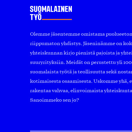
Olemme jäsentemme omistama puolueeton, 
riippumaton yhdistys. Jäseninämme on ko
yhteiskunnan kirjo pienistä pajoista ja yhte
suuryrityksiin. Meidät on perustettu yli 10
suomalaista työtä ja teollisuutta sekä nost
kotimaisesta osaamisesta. Uskomme yhä, ett
rakentaa vahvaa, elinvoimaista yhteiskunt
Sanoimmeko sen jo?