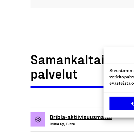
Samankaltaiset t
palvelut
Sivustomme 
verkkopalve
evästeistä o
H
Dribla-aktiivisuusmatto
Dribla Oy, Tuote