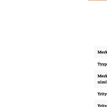
Merk
Tyyp
Merk
nimi
Yrity
Yrit