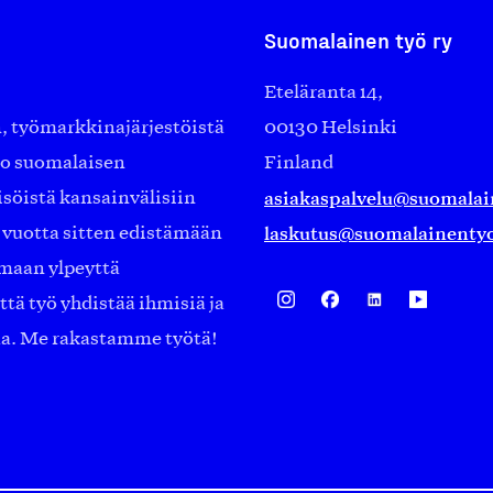
Suomalainen työ ry
Eteläranta 14,
työmarkkinajärjestöistä
00130 Helsinki
ko suomalaisen
Finland
asiakaspalvelu@suomalai
isöistä kansainvälisiin
laskutus@suomalainentyo
0 vuotta sitten edistämään
amaan ylpeyttä
ä työ yhdistää ihmisiä ja
aa. Me rakastamme työtä!