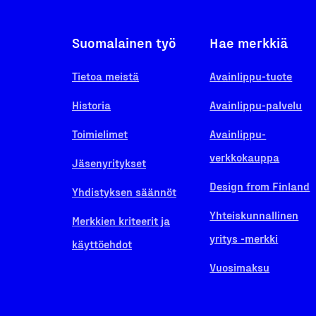
Suomalainen työ
Hae merkkiä
Tietoa meistä
Avainlippu-tuote
Historia
Avainlippu-palvelu
Toimielimet
Avainlippu-
verkkokauppa
Jäsenyritykset
Design from Finland
Yhdistyksen säännöt
Yhteiskunnallinen
Merkkien kriteerit ja
yritys -merkki
käyttöehdot
Vuosimaksu