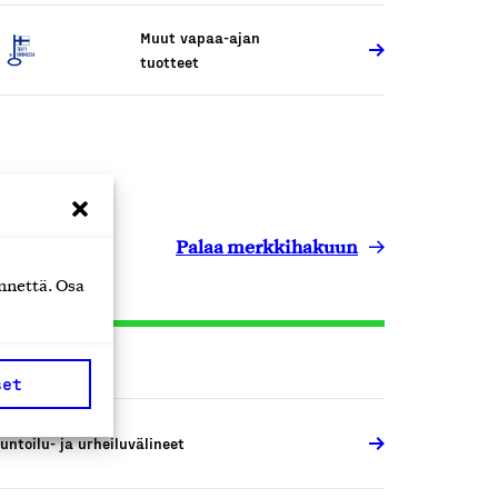
Muut vapaa-ajan
tuotteet
Palaa merkkihakuun
nnettä. Osa
set
untoilu- ja urheiluvälineet