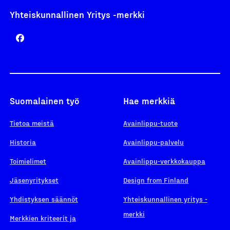
Yhteiskunnallinen Yritys -merkki
Suomalainen työ
Hae merkkiä
Tietoa meistä
Avainlippu-tuote
Historia
Avainlippu-palvelu
Toimielimet
Avainlippu-verkkokauppa
Jäsenyritykset
Design from Finland
Yhdistyksen säännöt
Yhteiskunnallinen yritys -
merkki
Merkkien kriteerit ja