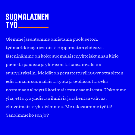
Olemme jäsentemme omistama puolueeton,
työmarkkinajärjestöistä riippumaton yhdistys.
Jäseninämme on koko suomalaisen yhteiskunnan kirjo
pienistä pajoista ja yhteisöistä kansainvälisiin
suuryrityksiin. Meidät on perustettu yli 100 vuotta sitten
edistämään suomalaista työtä ja teollisuutta sekä
nostamaan ylpeyttä kotimaisesta osaamisesta. Uskomme
yhä, että työ yhdistää ihmisiä ja rakentaa vahvaa,
elinvoimaista yhteiskuntaa. Me rakastamme työtä!
Sanoimmeko sen jo?