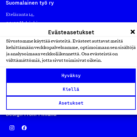
Suomalainen työ ry
Eteläranta 14,
00130 Helsinki
Evästeasetukset
Finland
asiakaspalvelu@suomalainentyo.fi
Sivustomme käyttää evästeitä. Evästeet auttavat meitä
kehittämään verkkopalveluamme, optimoimaan sen sisältöjä
laskutus@suomalainentyo.fi
ja analysoimaan verkkoliikennettä. Osa evästeistä on
välttämättömiä, jotta sivut toimisivat oikein.
Hyväksy
Avainlippu
Kiellä
Asetukset
Design From Finland