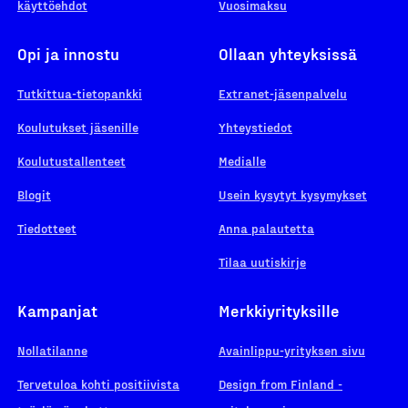
käyttöehdot
Vuosimaksu
Opi ja innostu
Ollaan yhteyksissä
Tutkittua-tietopankki
Extranet-jäsenpalvelu
Koulutukset jäsenille
Yhteystiedot
Koulutustallenteet
Medialle
Blogit
Usein kysytyt kysymykset
Tiedotteet
Anna palautetta
Tilaa uutiskirje
Kampanjat
Merkkiyrityksille
Nollatilanne
Avainlippu-yrityksen sivu
Tervetuloa kohti positiivista
Design from Finland -