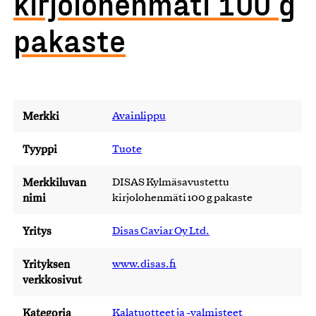
kirjolohenmäti 100 g
pakaste
Merkki
Avainlippu
Tyyppi
Tuote
Merkkiluvan
DISAS Kylmäsavustettu
nimi
kirjolohenmäti 100 g pakaste
Yritys
Disas Caviar Oy Ltd.
Yrityksen
www.disas.fi
verkkosivut
Kategoria
Kalatuotteet ja -valmisteet