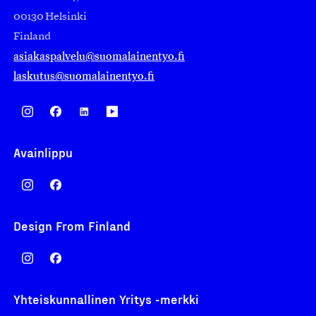
00130 Helsinki
Finland
asiakaspalvelu@suomalainentyo.fi
laskutus@suomalainentyo.fi
Avainlippu
Design From Finland
Yhteiskunnallinen Yritys -merkki