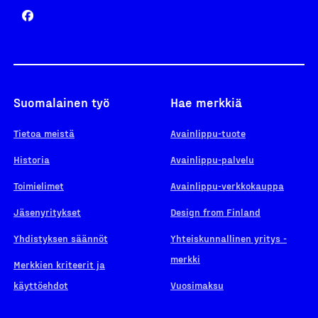
Suomalainen työ
Hae merkkiä
Tietoa meistä
Avainlippu-tuote
Historia
Avainlippu-palvelu
Toimielimet
Avainlippu-verkkokauppa
Jäsenyritykset
Design from Finland
Yhdistyksen säännöt
Yhteiskunnallinen yritys -
merkki
Merkkien kriteerit ja
käyttöehdot
Vuosimaksu