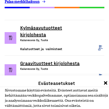
Palaa merkkihakuun
Kylmäsavutuotteet
kirjolohesta
Kalaneuvos Oy, Tuote
Kalatuotteet ja -valmisteet
Graavituotteet kirjolohesta
Kalaneuvos Oy, Tuote
Kalatuotteet ja -valmisteet
Evästeasetukset
Sivustomme käyttää evästeitä. Evästeet auttavat meitä
Lämminsavutuotteet
kehittämään verkkopalveluamme, optimoimaan sen sisältöjä
kirjolohesta
ja analysoimaan verkkoliikennettä. Osa evästeistä on
Kalaneuvos Oy, Tuote
välttämättömiä, jotta sivut toimisivat oikein.