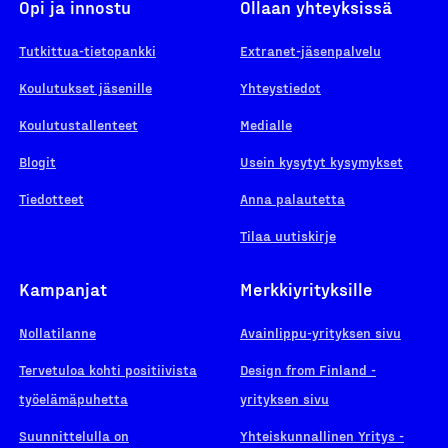
Opi ja innostu
Ollaan yhteyksissä
Tutkittua-tietopankki
Extranet-jäsenpalvelu
Koulutukset jäsenille
Yhteystiedot
Koulutustallenteet
Medialle
Blogit
Usein kysytyt kysymykset
Tiedotteet
Anna palautetta
Tilaa uutiskirje
Kampanjat
Merkkiyrityksille
Nollatilanne
Avainlippu-yrityksen sivu
Tervetuloa kohti positiivista
Design from Finland -
työelämäpuhetta
yrityksen sivu
Suunnittelulla on
Yhteiskunnallinen Yritys -