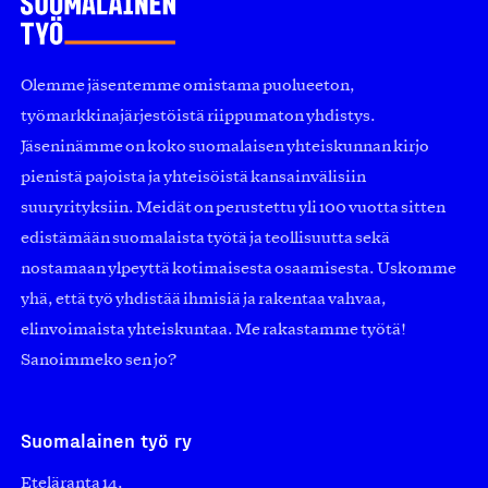
Olemme jäsentemme omistama puolueeton,
työmarkkinajärjestöistä riippumaton yhdistys.
Jäseninämme on koko suomalaisen yhteiskunnan kirjo
pienistä pajoista ja yhteisöistä kansainvälisiin
suuryrityksiin. Meidät on perustettu yli 100 vuotta sitten
edistämään suomalaista työtä ja teollisuutta sekä
nostamaan ylpeyttä kotimaisesta osaamisesta. Uskomme
yhä, että työ yhdistää ihmisiä ja rakentaa vahvaa,
elinvoimaista yhteiskuntaa. Me rakastamme työtä!
Sanoimmeko sen jo?
Suomalainen työ ry
Eteläranta 14,