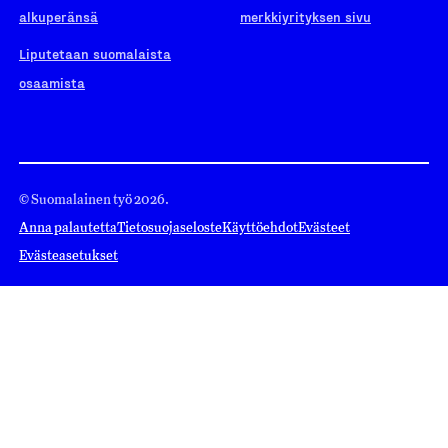
alkuperänsä
merkkiyrityksen sivu
Liputetaan suomalaista
osaamista
© Suomalainen työ 2026.
Anna palautetta
Tietosuojaseloste
Käyttöehdot
Evästeet
Evästeasetukset