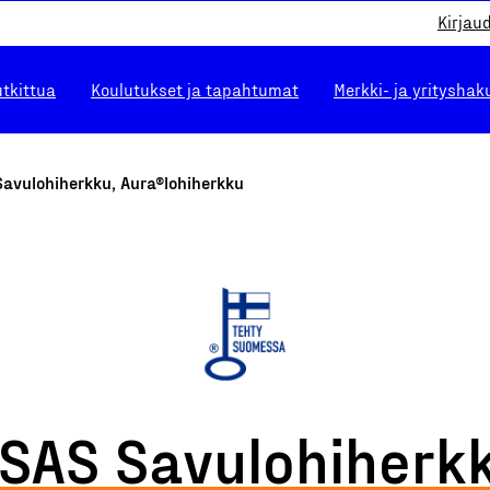
Kirjau
utkittua
Koulutukset ja tapahtumat
Merkki- ja yrityshak
Savulohiherkku, Aura®lohiherkku
ISAS Savulohiherkk