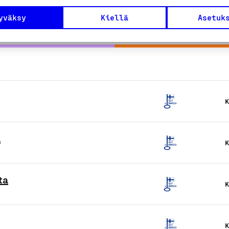
yväksy
Kiellä
Asetuk
K
a
K
ta
K
K