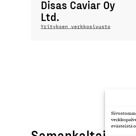
Disas Caviar Oy
Ltd.
Yrityksen verkkosivusto
Sivustomme 
verkkopalve
evästeistä o
Samankaltaiset t