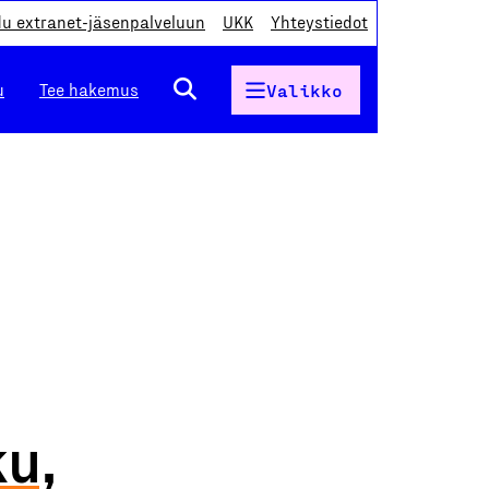
du extranet-jäsenpalveluun
UKK
Yhteystiedot
u
Tee hakemus
Valikko
u,