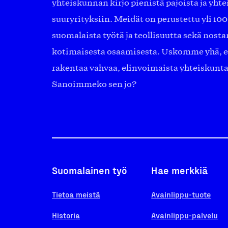
yhteiskunnan kirjo pienistä pajoista ja yhte
suuryrityksiin. Meidät on perustettu yli 10
suomalaista työtä ja teollisuutta sekä nost
kotimaisesta osaamisesta. Uskomme yhä, ett
rakentaa vahvaa, elinvoimaista yhteiskunt
Sanoimmeko sen jo?
Suomalainen työ
Hae merkkiä
Tietoa meistä
Avainlippu-tuote
Historia
Avainlippu-palvelu