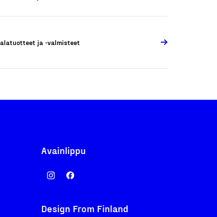
alatuotteet ja -valmisteet
Avainlippu
Design From Finland