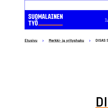
T
Etusivu
Merkki- ja yrityshaku
DISAS 
D