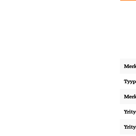
Merk
Tyyp
Merk
Yrity
Yrit