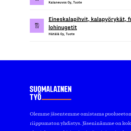
Kalaneuvos Oy, Tuote
Eineskalapihvit, kalapyörykät, fr
lohinugetit
Hätälä Oy, Tuote
Olemme jäsentemme omistama puolueeton, 
riippumaton yhdistys. Jäseninämme on ko