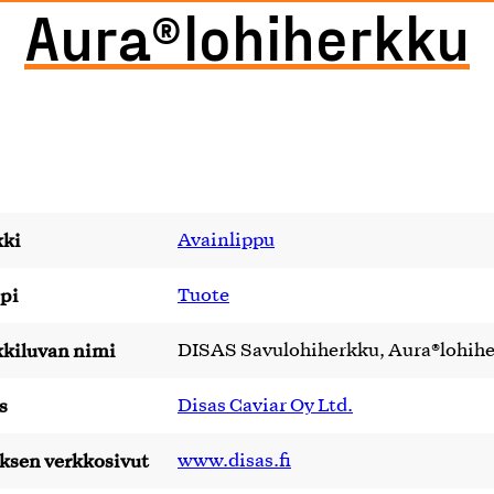
Aura®lohiherkku
ki
Avainlippu
pi
Tuote
kiluvan nimi
DISAS Savulohiherkku, Aura®lohih
s
Disas Caviar Oy Ltd.
yksen verkkosivut
www.disas.fi