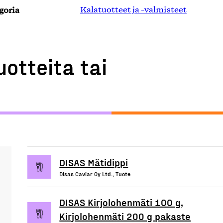
goria
Kalatuotteet ja -valmisteet
uotteita tai
DISAS Mätidippi
Disas Caviar Oy Ltd., Tuote
DISAS Kirjolohenmäti 100 g,
Kirjolohenmäti 200 g pakaste