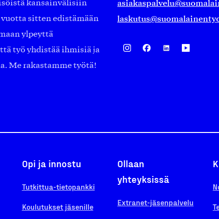
asiakaspalvelu@suomalai
isöistä kansainvälisiin
laskutus@suomalainentyo
0 vuotta sitten edistämään
amaan ylpeyttä
ä työ yhdistää ihmisiä ja
aa. Me rakastamme työtä!
Opi ja innostu
Ollaan
K
yhteyksissä
Tutkittua-tietopankki
N
Extranet-jäsenpalvelu
Koulutukset jäsenille
T