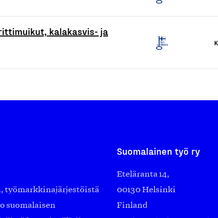
ittimuikut, kalakasvis- ja
K
Suomalainen työ ry
Eteläranta 14,
työmarkkinajärjestöistä
00130 Helsinki
ko suomalaisen
Finland