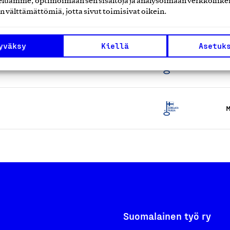
luamme, optimoimaan sen sisältöjä ja analysoimaan verkkoliike
n välttämättömiä, jotta sivut toimisivat oikein.
asennus- ja huoltopalvelut
M
yväksy
Kiellä
Asetuk
M
M
Suomalainen työ ry