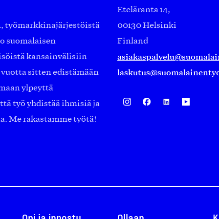
Eteläranta 14,
työmarkkinajärjestöistä
00130 Helsinki
ko suomalaisen
Finland
asiakaspalvelu@suomalai
isöistä kansainvälisiin
laskutus@suomalainentyo
0 vuotta sitten edistämään
amaan ylpeyttä
ä työ yhdistää ihmisiä ja
aa. Me rakastamme työtä!
Opi ja innostu
Ollaan
K