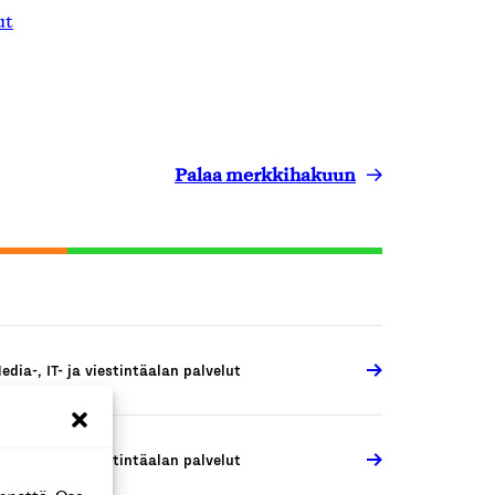
ut
Palaa merkkihakuun
edia-, IT- ja viestintäalan palvelut
edia-, IT- ja viestintäalan palvelut