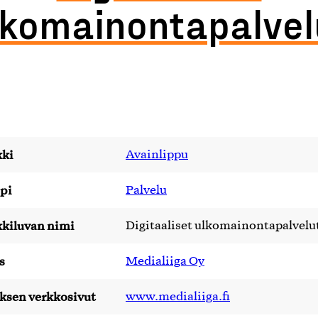
lkomainontapalvel
ki
Avainlippu
pi
Palvelu
kiluvan nimi
Digitaaliset ulkomainontapalvelu
s
Medialiiga Oy
yksen verkkosivut
www.medialiiga.fi