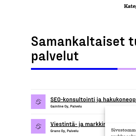
Kate
Samankaltaiset t
palvelut
SEO-konsultointi ja hakukoneopt
Gainline Oy, Palvelu
Viestintä- ja markkinointipalvel
Sivustomme 
Grano Oy, Palvelu