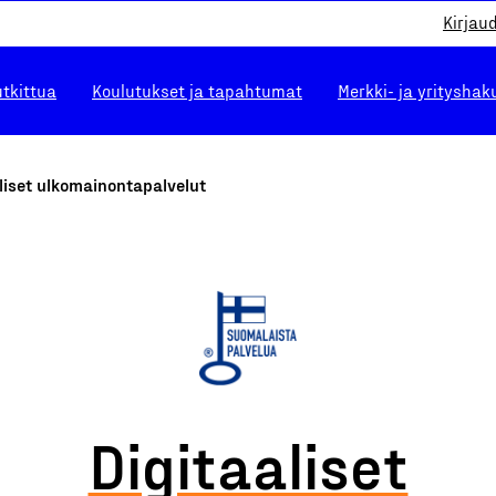
Kirjau
utkittua
Koulutukset ja tapahtumat
Merkki- ja yrityshak
liset ulkomainontapalvelut
Digitaaliset