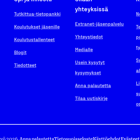
yhteyksissä
Tutkittua-tietopankki
N
Extranet-jäsenpalvelu
Koulutukset jäsenille
T
Yhteystiedot
p
Koulutustallenteet
t
Medialle
Blogit
S
Usein kysytyt
Tiedotteet
a
kysymykset
L
Anna palautetta
s
Tilaa uutiskirje
o
työ 2026.
Anna palautetta
Tietosuojaseloste
Käyttöehdot
Evästeet