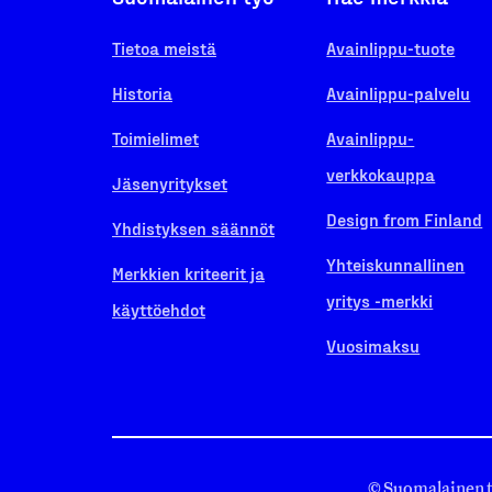
Tietoa meistä
Avainlippu-tuote
Historia
Avainlippu-palvelu
Toimielimet
Avainlippu-
verkkokauppa
Jäsenyritykset
Design from Finland
Yhdistyksen säännöt
Yhteiskunnallinen
Merkkien kriteerit ja
yritys -merkki
käyttöehdot
Vuosimaksu
© Suomalainen 