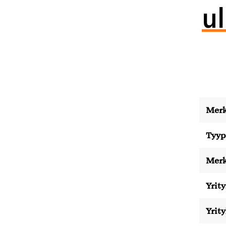
u
Merk
Tyyp
Merk
Yrity
Yrit