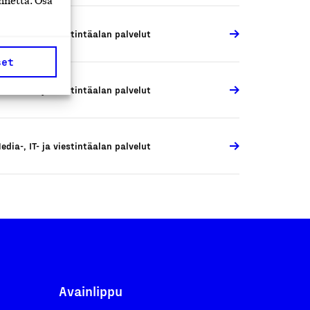
nnettä. Osa
edia-, IT- ja viestintäalan palvelut
set
edia-, IT- ja viestintäalan palvelut
edia-, IT- ja viestintäalan palvelut
Avainlippu