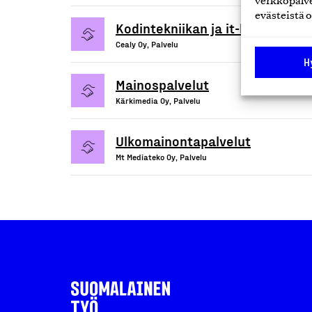
verkkopalve
evästeistä o
Kodintekniikan ja it-laitteiden 
Cealy Oy, Palvelu
H
Mainospalvelut
Kärkimedia Oy, Palvelu
Ulkomainontapalvelut
Mt Mediateko Oy, Palvelu