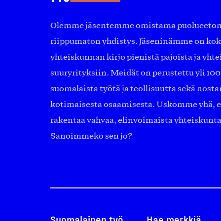
Olemme jäsentemme omistama puolueeton, 
riippumaton yhdistys. Jäseninämme on ko
yhteiskunnan kirjo pienistä pajoista ja yhte
suuryrityksiin. Meidät on perustettu yli 10
suomalaista työtä ja teollisuutta sekä nost
kotimaisesta osaamisesta. Uskomme yhä, ett
rakentaa vahvaa, elinvoimaista yhteiskunt
Sanoimmeko sen jo?
Suomalainen työ
Hae merkkiä