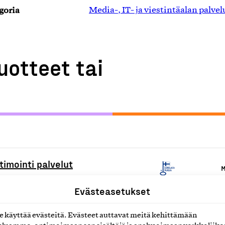
goria
Media-, IT- ja viestintäalan palvel
uotteet tai
imointi palvelut
M
Evästeasetukset
ut
M
käyttää evästeitä. Evästeet auttavat meitä kehittämään