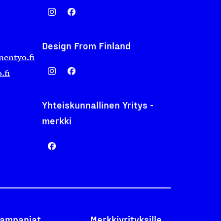
Design From Finland
nentyo.fi
.fi
Yhteiskunnallinen Yritys -
merkki
ampanjat
Merkkiyrityksille