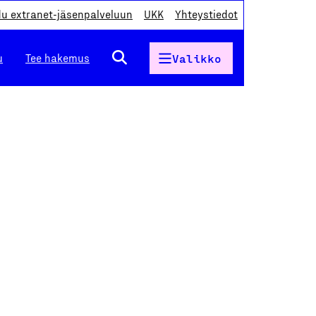
du extranet-jäsenpalveluun
UKK
Yhteystiedot
u
Tee hakemus
Valikko