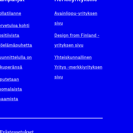
ollatilanne
Avainlippu-yrityksen
sivu
ervetuloa kohti
ositiivista
Design from Finland -
yöelämäpuhetta
yrityksen sivu
uunnittelulla on
Yhteiskunnallinen
lkuperänsä
Yritys -merkkiyrityksen
sivu
iputetaan
uomalaista
saamista
Evästeasetukset