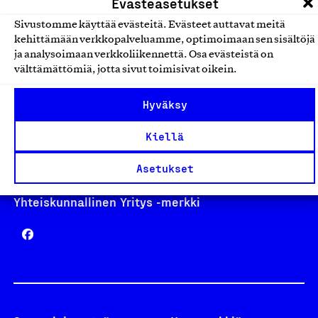
Evästeasetukset
Sivustomme käyttää evästeitä. Evästeet auttavat meitä
kehittämään verkkopalveluamme, optimoimaan sen sisältöjä
Avainlippu
ja analysoimaan verkkoliikennettä. Osa evästeistä on
välttämättömiä, jotta sivut toimisivat oikein.
Hyväksy
Design From Finland
Kiellä
Asetukset
Yhteiskunnallinen Yritys -merkki