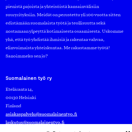
pienistä pajoista ja yhteisöistä kansainvälisiin
suuryrityksiin. Meidät on perustettu yli 100 vuotta sitten
edistämään suomalaista työtä ja teollisuutta sekä
nostamaan ylpeyttä kotimaisesta osaamisesta. Uskomme
yhä, että työ yhdistää ihmisiä ja rakentaa vahvaa,
elinvoimaista yhteiskuntaa. Me rakastamme työtä!
Sanoimmeko sen jo?
Suomalainen työ ry
Eteläranta 14,
00130 Helsinki
Finland
asiakaspalvelu@suomalainentyo.fi
laskutus@suomalainentyo.fi