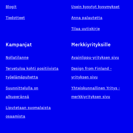
Blogit
Usein kysytyt kysymykset
Tiedotteet
Anna palautetta
Tilaa uutiskirje
Kampanjat
Merkkiyrityksille
Nollatilanne
Avainlippu-yrityksen sivu
Tervetuloa kohti positiivista
Design from Finland -
työelämäpuhetta
yrityksen sivu
Suunnittelulla on
Yhteiskunnallinen Yritys -
alkuperänsä
merkkiyrityksen sivu
Liputetaan suomalaista
osaamista