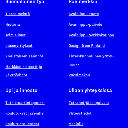
Suomalainen työ
Hae merkkiä
Tietoa meistä
Avainlippu-tuote
Historia
Avainlippu-palvelu
Toimielimet
Avainlippu-verkkokauppa
Jäsenyritykset
Design from Finland
Yhdistyksen säännöt
Yhteiskunnallinen yritys -
merkki
Merkkien kriteerit ja
käyttöehdot
Vuosimaksu
Opi ja innostu
Ollaan yhteyksissä
Tutkittua-tietopankki
Extranet-jäsenpalvelu
Koulutukset jäsenille
Yhteystiedot
Koulutustallenteet
Medialle