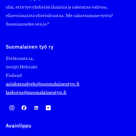
yhä, että työ yhdistää ihmisiä ja rakentaa vahvaa,
elinvoimaista yhteiskuntaa. Me rakastamme työtä!
Sanoimmeko sen jo?
Suomalainen työ ry
Eteläranta 14,
00130 Helsinki
Finland
asiakaspalvelu@suomalainentyo.fi
laskutus@suomalainentyo.fi
Avainlippu