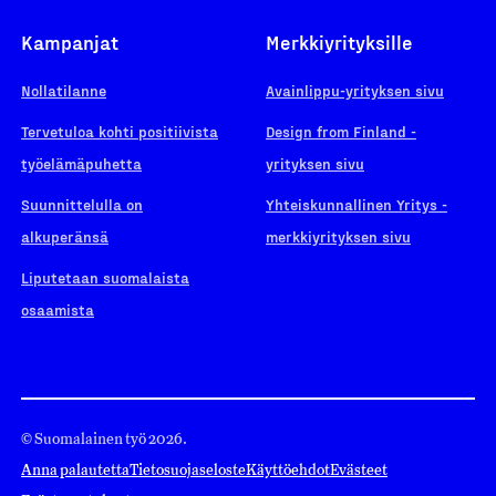
Kampanjat
Merkkiyrityksille
Nollatilanne
Avainlippu-yrityksen sivu
Tervetuloa kohti positiivista
Design from Finland -
työelämäpuhetta
yrityksen sivu
Suunnittelulla on
Yhteiskunnallinen Yritys -
alkuperänsä
merkkiyrityksen sivu
Liputetaan suomalaista
osaamista
© Suomalainen työ 2026.
Anna palautetta
Tietosuojaseloste
Käyttöehdot
Evästeet