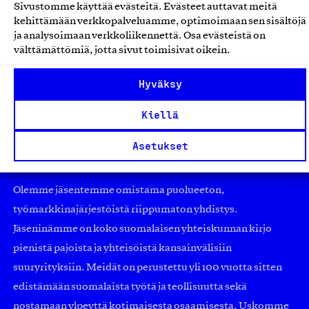
Sivustomme käyttää evästeitä. Evästeet auttavat meitä
Kärkimedia Oy, Palvelu
kehittämään verkkopalveluamme, optimoimaan sen sisältöjä
ja analysoimaan verkkoliikennettä. Osa evästeistä on
Media-, IT- ja viestintäalan palvelut
välttämättömiä, jotta sivut toimisivat oikein.
Hyväksy
Kiellä
Asetukset
Olemme jäsentemme omistama puolueeton,
työmarkkinajärjestöistä riippumaton yhdistys.
Jäseninämme on koko suomalaisen yhteiskunnan kirjo
pienistä pajoista ja yhteisöistä kansainvälisiin
suuryrityksiin. Meidät on perustettu yli 100 vuotta sitten
edistämään suomalaista työtä ja teollisuutta sekä
nostamaan ylpeyttä kotimaisesta osaamisesta. Uskomme