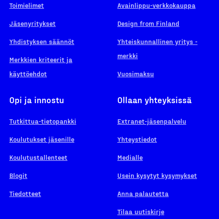
Toimielimet
Avainlippu-verkkokauppa
Jäsenyritykset
Design from Finland
Yhdistyksen säännöt
Yhteiskunnallinen yritys -
merkki
Merkkien kriteerit ja
käyttöehdot
Vuosimaksu
Opi ja innostu
Ollaan yhteyksissä
Tutkittua-tietopankki
Extranet-jäsenpalvelu
Koulutukset jäsenille
Yhteystiedot
Koulutustallenteet
Medialle
Blogit
Usein kysytyt kysymykset
Tiedotteet
Anna palautetta
Tilaa uutiskirje