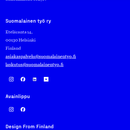
Suomalainen työ ry
Eteläranta 14,
00130 Helsinki
Finland
asiakaspalvelu@suomalainentyo.fi
laskutus@suomalainentyo.fi
Avainlippu
Design From Finland