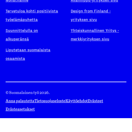
Tervetuloa kohti positiivista
Design from Finland -
työelämäpuhetta
yrityksen sivu
Suunnittelulla on
Yhteiskunnallinen Yritys -
alkuperänsä
merkkiyrityksen sivu
Liputetaan suomalaista
osaamista
© Suomalainen työ 2026.
Anna palautetta
Tietosuojaseloste
Käyttöehdot
Evästeet
Evästeasetukset