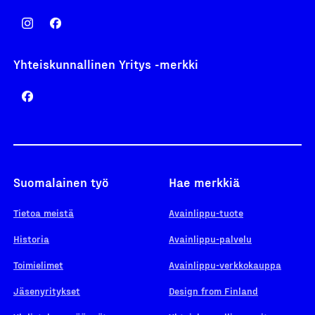
Yhteiskunnallinen Yritys -merkki
Suomalainen työ
Hae merkkiä
Tietoa meistä
Avainlippu-tuote
Historia
Avainlippu-palvelu
Toimielimet
Avainlippu-verkkokauppa
Jäsenyritykset
Design from Finland