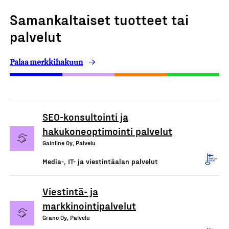
Samankaltaiset tuotteet tai
palvelut
Palaa merkkihakuun
SEO-konsultointi ja
hakukoneoptimointi palvelut
Gainline Oy, Palvelu
Media-, IT- ja viestintäalan palvelut
Viestintä- ja
markkinointipalvelut
Grano Oy, Palvelu