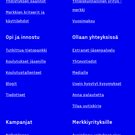
Yhdistyksen säännöt
Yhteiskunnallinen yritys -
merkki
Merkkien kriteerit ja
käyttöehdot
Vuosimaksu
Opi ja innostu
Ollaan yhteyksissä
Tutkittua-tietopankki
Extranet-jäsenpalvelu
Koulutukset jäsenille
Yhteystiedot
Koulutustallenteet
Medialle
Blogit
Usein kysytyt kysymykset
Tiedotteet
Anna palautetta
Tilaa uutiskirje
Kampanjat
Merkkiyrityksille
Nollatilanne
Avainlippu-yrityksen sivu