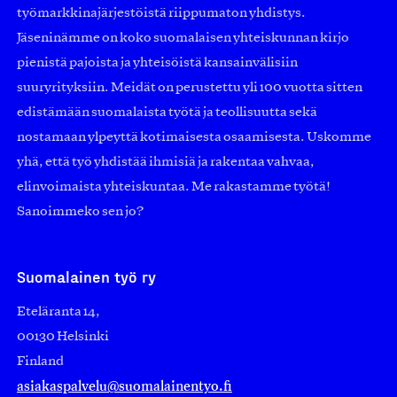
työmarkkinajärjestöistä riippumaton yhdistys.
Jäseninämme on koko suomalaisen yhteiskunnan kirjo
pienistä pajoista ja yhteisöistä kansainvälisiin
suuryrityksiin. Meidät on perustettu yli 100 vuotta sitten
edistämään suomalaista työtä ja teollisuutta sekä
nostamaan ylpeyttä kotimaisesta osaamisesta. Uskomme
yhä, että työ yhdistää ihmisiä ja rakentaa vahvaa,
elinvoimaista yhteiskuntaa. Me rakastamme työtä!
Sanoimmeko sen jo?
Suomalainen työ ry
Eteläranta 14,
00130 Helsinki
Finland
asiakaspalvelu@suomalainentyo.fi