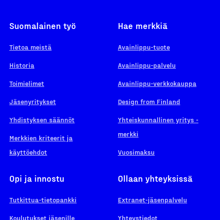
Suomalainen työ
Hae merkkiä
Tietoa meistä
Avainlippu-tuote
Historia
Avainlippu-palvelu
Toimielimet
Avainlippu-verkkokauppa
Jäsenyritykset
Design from Finland
Yhdistyksen säännöt
Yhteiskunnallinen yritys -
merkki
Merkkien kriteerit ja
käyttöehdot
Vuosimaksu
Opi ja innostu
Ollaan yhteyksissä
Tutkittua-tietopankki
Extranet-jäsenpalvelu
Koulutukset jäsenille
Yhteystiedot