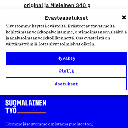
original ja Mieleinen 340 g
suomalainen juokseva
Evästeasetukset
hunajavalmiste mustikka sekä
Sivustomme käyttää evästeitä. Evästeet auttavat meitä
Mieleinen 340 g suomalainen
kehittämään verkkopalveluamme, optimoimaan sen sisältöjä
juokseva hunajavalmiste
ja analysoimaan verkkoliikennettä. Osa evästeistä on
mansikka
välttämättömiä, jotta sivut toimisivat oikein.
Hunajayhtymä Oy, Tuote
Hyväksy
Sokerit, hillot ja hunaja
Kiellä
Asetukset
Olemme jäsentemme omistama puolueeton,