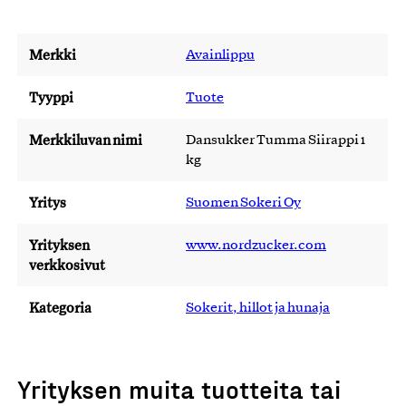
Merkki
Avainlippu
Tyyppi
Tuote
Merkkiluvan nimi
Dansukker Tumma Siirappi 1
kg
Yritys
Suomen Sokeri Oy
Yrityksen
www.nordzucker.com
verkkosivut
Kategoria
Sokerit, hillot ja hunaja
Yrityksen muita tuotteita tai