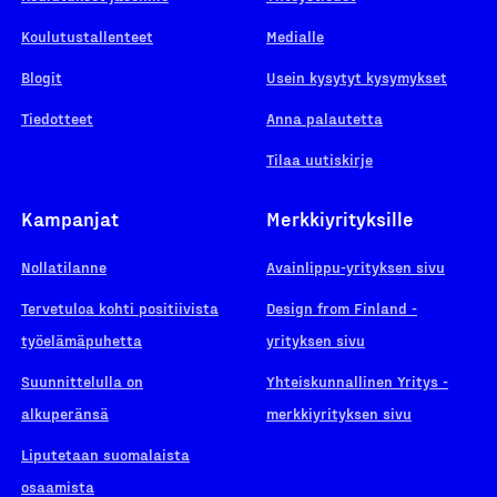
Koulutustallenteet
Medialle
Blogit
Usein kysytyt kysymykset
Tiedotteet
Anna palautetta
Tilaa uutiskirje
Kampanjat
Merkkiyrityksille
Nollatilanne
Avainlippu-yrityksen sivu
Tervetuloa kohti positiivista
Design from Finland -
työelämäpuhetta
yrityksen sivu
Suunnittelulla on
Yhteiskunnallinen Yritys -
alkuperänsä
merkkiyrityksen sivu
Liputetaan suomalaista
osaamista