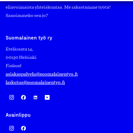
elinvoimaista yhteiskuntaa. Me rakastamme työtä!
Sanoimmeko sen jo?
Suomalainen työ ry
Eteläranta 14,
00130 Helsinki
Finland
asiakaspalvelu@suomalainentyo.fi
laskutus@suomalainentyo.fi
Avainlippu