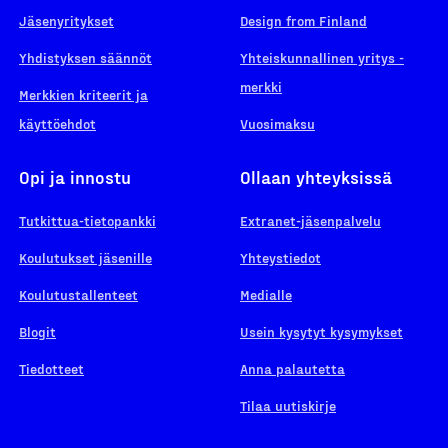
Jäsenyritykset
Design from Finland
Yhdistyksen säännöt
Yhteiskunnallinen yritys -
merkki
Merkkien kriteerit ja
käyttöehdot
Vuosimaksu
Opi ja innostu
Ollaan yhteyksissä
Tutkittua-tietopankki
Extranet-jäsenpalvelu
Koulutukset jäsenille
Yhteystiedot
Koulutustallenteet
Medialle
Blogit
Usein kysytyt kysymykset
Tiedotteet
Anna palautetta
Tilaa uutiskirje