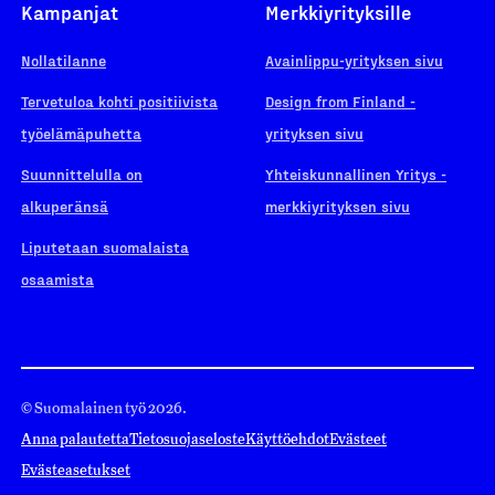
Kampanjat
Merkkiyrityksille
Nollatilanne
Avainlippu-yrityksen sivu
Tervetuloa kohti positiivista
Design from Finland -
työelämäpuhetta
yrityksen sivu
Suunnittelulla on
Yhteiskunnallinen Yritys -
alkuperänsä
merkkiyrityksen sivu
Liputetaan suomalaista
osaamista
© Suomalainen työ 2026.
Anna palautetta
Tietosuojaseloste
Käyttöehdot
Evästeet
Evästeasetukset