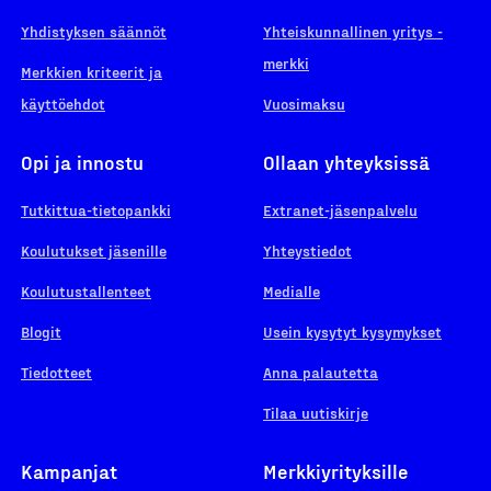
Yhdistyksen säännöt
Yhteiskunnallinen yritys -
merkki
Merkkien kriteerit ja
käyttöehdot
Vuosimaksu
Opi ja innostu
Ollaan yhteyksissä
Tutkittua-tietopankki
Extranet-jäsenpalvelu
Koulutukset jäsenille
Yhteystiedot
Koulutustallenteet
Medialle
Blogit
Usein kysytyt kysymykset
Tiedotteet
Anna palautetta
Tilaa uutiskirje
Kampanjat
Merkkiyrityksille