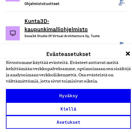
Ohjelmistotuotteet
Kunta3D-
kaupunkimalliohjelmisto
Sova3d Studio Of Virtual Architecture Oy, Tuote
Ohjelmistotuotteet
Evästeasetukset
Akaasia asian- ja
Sivustomme käyttää evästeitä. Evästeet auttavat meitä
kehittämään verkkopalveluamme, optimoimaan sen sisältöjä
asiakirjanhallintaohjelmistotuote
ja analysoimaan verkkoliikennettä. Osa evästeistä on
Triplan Oy, Tuote
välttämättömiä, jotta sivut toimisivat oikein.
Ohjelmistotuotteet
Hyväksy
CADMATIC - ohjelmistot
Kiellä
rakentamisen alalle
Asetukset
Cadmatic EAC Oy, Tuote