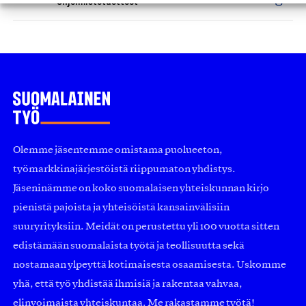
Ohjelmistotuotteet
Olemme jäsentemme omistama puolueeton,
työmarkkinajärjestöistä riippumaton yhdistys.
Jäseninämme on koko suomalaisen yhteiskunnan kirjo
pienistä pajoista ja yhteisöistä kansainvälisiin
suuryrityksiin. Meidät on perustettu yli 100 vuotta sitten
edistämään suomalaista työtä ja teollisuutta sekä
nostamaan ylpeyttä kotimaisesta osaamisesta. Uskomme
yhä, että työ yhdistää ihmisiä ja rakentaa vahvaa,
elinvoimaista yhteiskuntaa. Me rakastamme työtä!