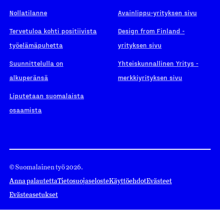
Nollatilanne
Avainlippu-yrityksen sivu
Tervetuloa kohti positiivista
Design from Finland -
työelämäpuhetta
yrityksen sivu
Suunnittelulla on
Yhteiskunnallinen Yritys -
alkuperänsä
merkkiyrityksen sivu
Liputetaan suomalaista
osaamista
© Suomalainen työ 2026.
Anna palautetta
Tietosuojaseloste
Käyttöehdot
Evästeet
Evästeasetukset