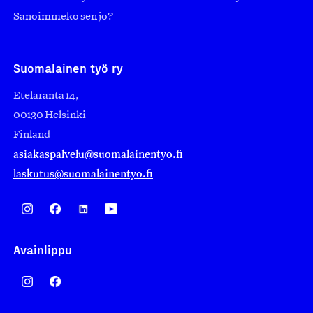
Sanoimmeko sen jo?
Suomalainen työ ry
Eteläranta 14,
00130 Helsinki
Finland
asiakaspalvelu@suomalainentyo.fi
laskutus@suomalainentyo.fi
Avainlippu