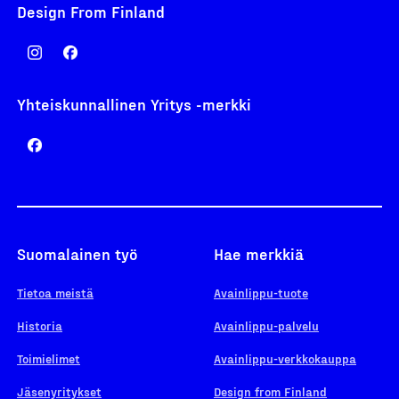
Design From Finland
Yhteiskunnallinen Yritys -merkki
Suomalainen työ
Hae merkkiä
Tietoa meistä
Avainlippu-tuote
Historia
Avainlippu-palvelu
Toimielimet
Avainlippu-verkkokauppa
Jäsenyritykset
Design from Finland