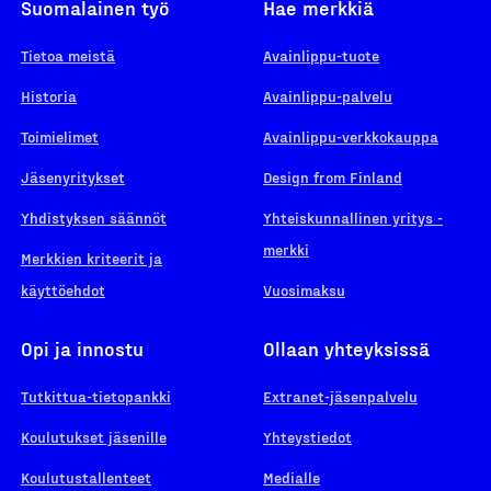
Suomalainen työ
Hae merkkiä
Tietoa meistä
Avainlippu-tuote
Historia
Avainlippu-palvelu
Toimielimet
Avainlippu-verkkokauppa
Jäsenyritykset
Design from Finland
Yhdistyksen säännöt
Yhteiskunnallinen yritys -
merkki
Merkkien kriteerit ja
käyttöehdot
Vuosimaksu
Opi ja innostu
Ollaan yhteyksissä
Tutkittua-tietopankki
Extranet-jäsenpalvelu
Koulutukset jäsenille
Yhteystiedot
Koulutustallenteet
Medialle