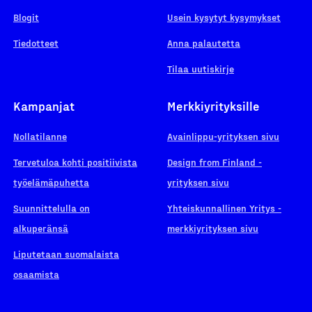
Blogit
Usein kysytyt kysymykset
Tiedotteet
Anna palautetta
Tilaa uutiskirje
Kampanjat
Merkkiyrityksille
Nollatilanne
Avainlippu-yrityksen sivu
Tervetuloa kohti positiivista
Design from Finland -
työelämäpuhetta
yrityksen sivu
Suunnittelulla on
Yhteiskunnallinen Yritys -
alkuperänsä
merkkiyrityksen sivu
Liputetaan suomalaista
osaamista