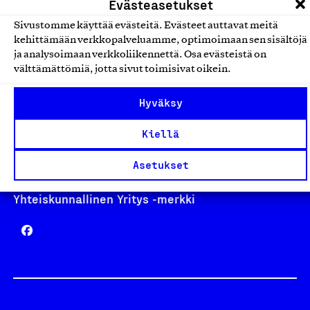
Evästeasetukset
Sivustomme käyttää evästeitä. Evästeet auttavat meitä
kehittämään verkkopalveluamme, optimoimaan sen sisältöjä
Avainlippu
ja analysoimaan verkkoliikennettä. Osa evästeistä on
välttämättömiä, jotta sivut toimisivat oikein.
Hyväksy
Design From Finland
Kiellä
Asetukset
Yhteiskunnallinen Yritys -merkki