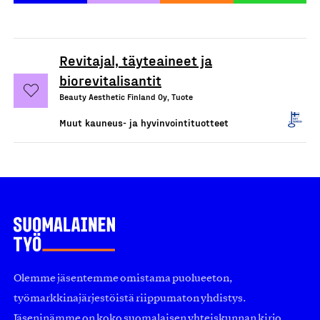
Revitajal, täyteaineet ja
biorevitalisantit
Beauty Aesthetic Finland Oy, Tuote
Muut kauneus- ja hyvinvointituotteet
Olemme jäsentemme omistama puolueeton,
työmarkkinajärjestöistä riippumaton yhdistys.
Jäseninämme on koko suomalaisen yhteiskunnan kirjo