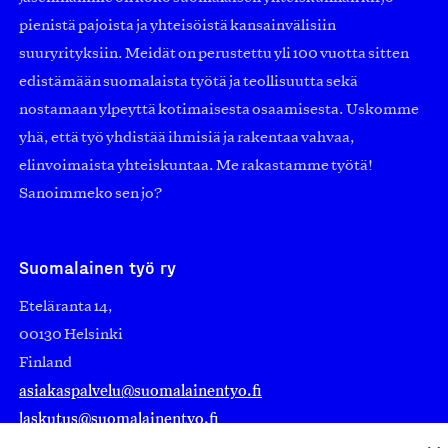
pienistä pajoista ja yhteisöistä kansainvälisiin
suuryrityksiin. Meidät on perustettu yli 100 vuotta sitten
edistämään suomalaista työtä ja teollisuutta sekä
nostamaan ylpeyttä kotimaisesta osaamisesta. Uskomme
yhä, että työ yhdistää ihmisiä ja rakentaa vahvaa,
elinvoimaista yhteiskuntaa. Me rakastamme työtä!
Sanoimmeko sen jo?
Suomalainen työ ry
Eteläranta 14,
00130 Helsinki
Finland
asiakaspalvelu@suomalainentyo.fi
laskutus@suomalainentyo.fi