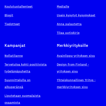
Koulutustallenteet
Medialle
Blogit
Usein kysytyt kysymykset
Tiedotteet
Anna palautetta
Tilaa uutiskirje
Kampanjat
Merkkiyrityksille
Nollatilanne
Avainlippu-yrityksen sivu
Tervetuloa kohti positiivista
Design from Finland -
työelämäpuhetta
yrityksen sivu
Suunnittelulla on
Yhteiskunnallinen Yritys -
alkuperänsä
merkkiyrityksen sivu
Liputetaan suomalaista
osaamista