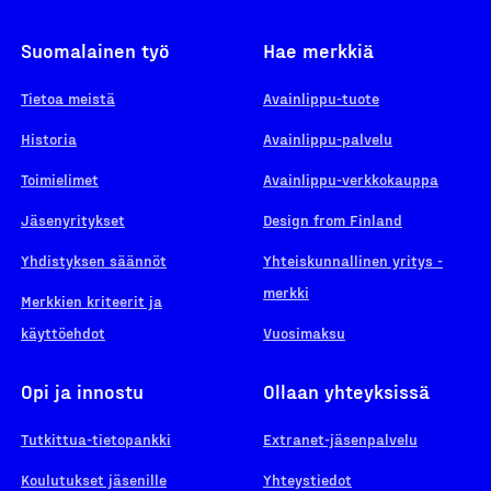
Suomalainen työ
Hae merkkiä
Tietoa meistä
Avainlippu-tuote
Historia
Avainlippu-palvelu
Toimielimet
Avainlippu-verkkokauppa
Jäsenyritykset
Design from Finland
Yhdistyksen säännöt
Yhteiskunnallinen yritys -
merkki
Merkkien kriteerit ja
käyttöehdot
Vuosimaksu
Opi ja innostu
Ollaan yhteyksissä
Tutkittua-tietopankki
Extranet-jäsenpalvelu
Koulutukset jäsenille
Yhteystiedot