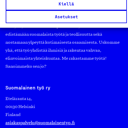
työmarkkinajärjestöistä riippumaton yhdistys.
Kiellä
Jäseninämme on koko suomalaisen yhteiskunnan kirjo
Asetukset
pienistä pajoista ja yhteisöistä kansainvälisiin
suuryrityksiin. Meidät on perustettu yli 100 vuotta sitten
edistämään suomalaista työtä ja teollisuutta sekä
nostamaan ylpeyttä kotimaisesta osaamisesta. Uskomme
yhä, että työ yhdistää ihmisiä ja rakentaa vahvaa,
elinvoimaista yhteiskuntaa. Me rakastamme työtä!
Sanoimmeko sen jo?
Suomalainen työ ry
Eteläranta 14,
00130 Helsinki
Finland
asiakaspalvelu@suomalainentyo.fi