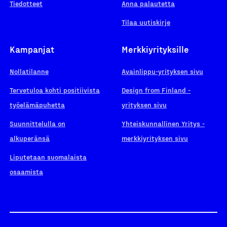
Tiedotteet
Anna palautetta
Tilaa uutiskirje
Kampanjat
Merkkiyrityksille
Nollatilanne
Avainlippu-yrityksen sivu
Tervetuloa kohti positiivista
Design from Finland -
työelämäpuhetta
yrityksen sivu
Suunnittelulla on
Yhteiskunnallinen Yritys -
alkuperänsä
merkkiyrityksen sivu
Liputetaan suomalaista
osaamista