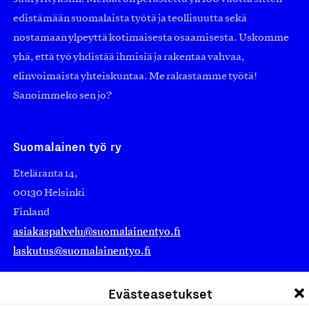
edistämään suomalaista työtä ja teollisuutta sekä
nostamaan ylpeyttä kotimaisesta osaamisesta. Uskomme
yhä, että työ yhdistää ihmisiä ja rakentaa vahvaa,
elinvoimaista yhteiskuntaa. Me rakastamme työtä!
Sanoimmeko sen jo?
Suomalainen työ ry
Eteläranta 14,
00130 Helsinki
Finland
asiakaspalvelu@suomalainentyo.fi
laskutus@suomalainentyo.fi
Evästeasetukset