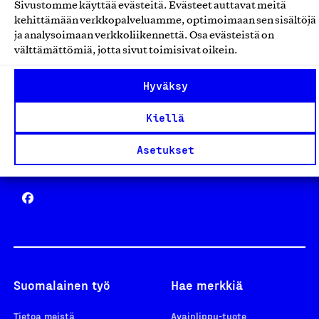
Sivustomme käyttää evästeitä. Evästeet auttavat meitä
Avainlippu
kehittämään verkkopalveluamme, optimoimaan sen sisältöjä
ja analysoimaan verkkoliikennettä. Osa evästeistä on
välttämättömiä, jotta sivut toimisivat oikein.
Hyväksy
Design From Finland
Kiellä
Asetukset
Yhteiskunnallinen Yritys -merkki
Suomalainen työ
Hae merkkiä
Tietoa meistä
Avainlippu-tuote