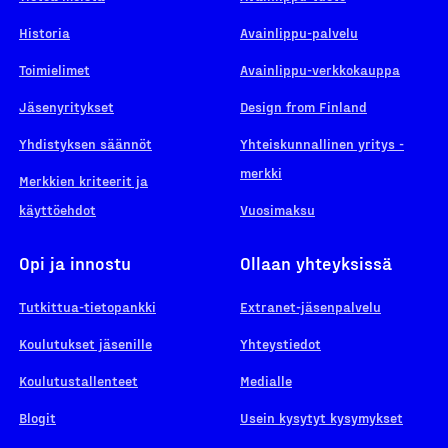
Historia
Avainlippu-palvelu
Toimielimet
Avainlippu-verkkokauppa
Jäsenyritykset
Design from Finland
Yhdistyksen säännöt
Yhteiskunnallinen yritys -
merkki
Merkkien kriteerit ja
käyttöehdot
Vuosimaksu
Opi ja innostu
Ollaan yhteyksissä
Tutkittua-tietopankki
Extranet-jäsenpalvelu
Koulutukset jäsenille
Yhteystiedot
Koulutustallenteet
Medialle
Blogit
Usein kysytyt kysymykset