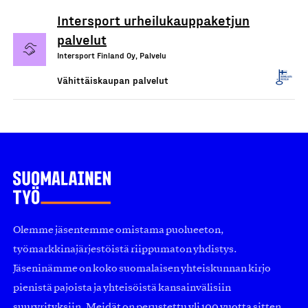
Intersport urheilukauppaketjun
palvelut
Intersport Finland Oy, Palvelu
Vähittäiskaupan palvelut
Olemme jäsentemme omistama puolueeton,
työmarkkinajärjestöistä riippumaton yhdistys.
Jäseninämme on koko suomalaisen yhteiskunnan kirjo
pienistä pajoista ja yhteisöistä kansainvälisiin
suuryrityksiin. Meidät on perustettu yli 100 vuotta sitten