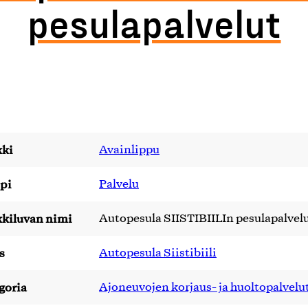
pesulapalvelut
ki
Avainlippu
pi
Palvelu
kiluvan nimi
Autopesula SIISTIBIILIn pesulapalvel
s
Autopesula Siistibiili
goria
Ajoneuvojen korjaus- ja huoltopalvelu