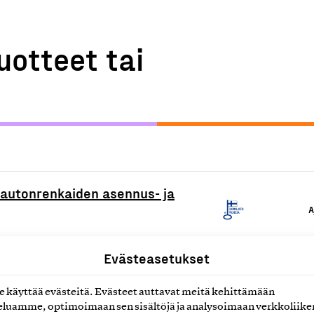
uotteet tai
 autonrenkaiden asennus- ja
A
Evästeasetukset
t
A
käyttää evästeitä. Evästeet auttavat meitä kehittämään
luamme, optimoimaan sen sisältöjä ja analysoimaan verkkoliike