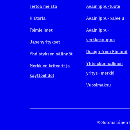
Tietoa meistä
Avainlippu-tuote
Historia
Avainlippu-palvelu
Toimielimet
Avainlippu-
verkkokauppa
Jäsenyritykset
Design from Finland
Yhdistyksen säännöt
Yhteiskunnallinen
Merkkien kriteerit ja
yritys -merkki
käyttöehdot
Vuosimaksu
© Suomalainen 