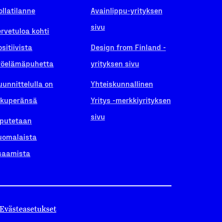
ollatilanne
Avainlippu-yrityksen
sivu
ervetuloa kohti
ositiivista
Design from Finland -
yöelämäpuhetta
yrityksen sivu
uunnittelulla on
Yhteiskunnallinen
lkuperänsä
Yritys -merkkiyrityksen
sivu
iputetaan
uomalaista
saamista
Evästeasetukset