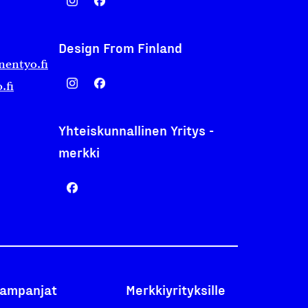
Design From Finland
nentyo.fi
.fi
Yhteiskunnallinen Yritys -
merkki
ampanjat
Merkkiyrityksille