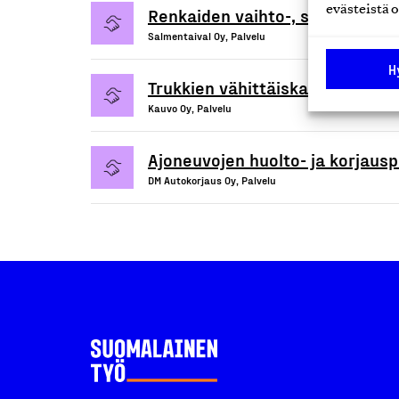
evästeistä o
Renkaiden vaihto-, säilytys- ja
Salmentaival Oy, Palvelu
H
Trukkien vähittäiskauppa-, vuok
Kauvo Oy, Palvelu
Ajoneuvojen huolto- ja korjausp
DM Autokorjaus Oy, Palvelu