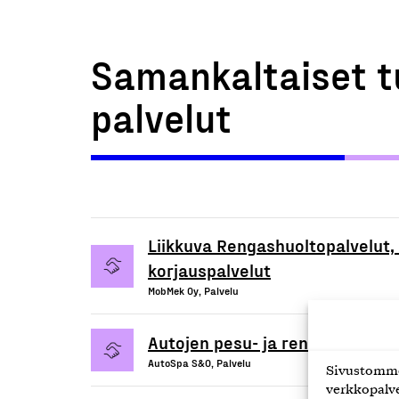
Samankaltaiset t
palvelut
Liikkuva Rengashuoltopalvelut,
korjauspalvelut
MobMek Oy, Palvelu
Autojen pesu- ja rengaspalvelu
AutoSpa S&O, Palvelu
Sivustomme 
verkkopalve