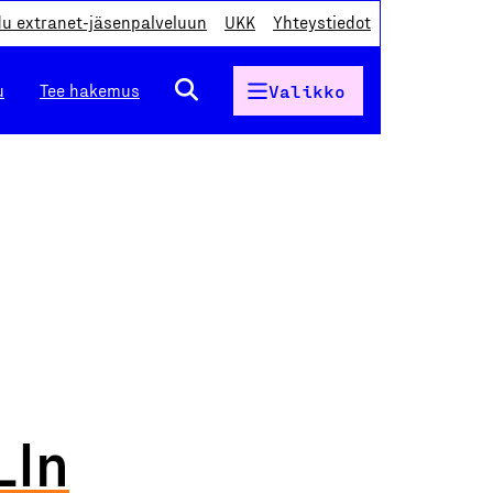
du extranet-jäsenpalveluun
UKK
Yhteystiedot
u
Tee hakemus
Valikko
LIn