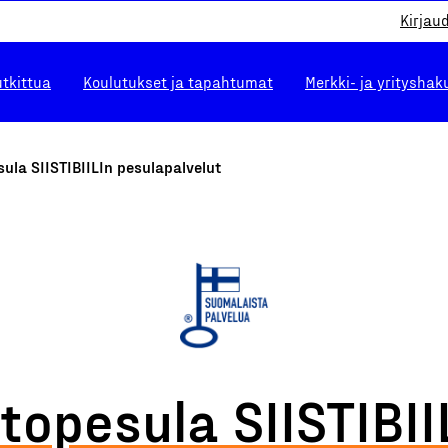
Kirjau
utkittua
Koulutukset ja tapahtumat
Merkki- ja yrityshak
ula SIISTIBIILIn pesulapalvelut
topesula SIISTIBII