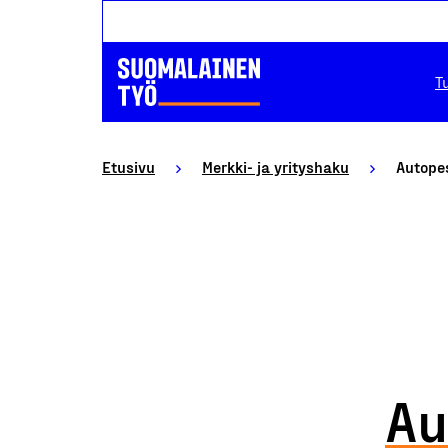
T
Etusivu
Merkki- ja yrityshaku
Autopes
Au