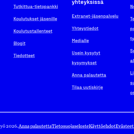
yhteyksissä
Tutkittua-tietopankki
N
Extranet-jäsenpalvelu
Koulutukset jäsenille
T
Yhteystiedot
p
Koulutustallenteet
t
Medialle
Blogit
S
Usein kysytyt
Tiedotteet
a
kysymykset
L
Anna palautetta
s
Tilaa uutiskirje
o
työ 2026.
Anna palautetta
Tietosuojaseloste
Käyttöehdot
Evästeet