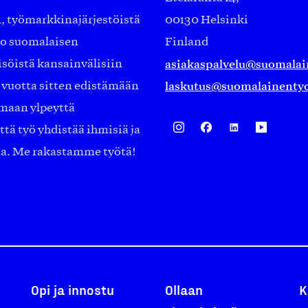
työmarkkinajärjestöistä
00130 Helsinki
ko suomalaisen
Finland
asiakaspalvelu@suomalai
isöistä kansainvälisiin
laskutus@suomalainentyo
0 vuotta sitten edistämään
amaan ylpeyttä
ä työ yhdistää ihmisiä ja
aa. Me rakastamme työtä!
Opi ja innostu
Ollaan
K