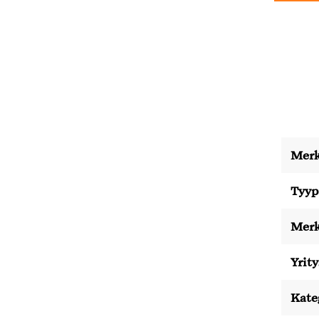
Merk
Tyyp
Merk
Yrity
Kate