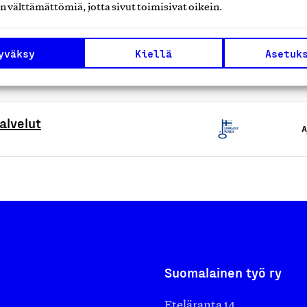
n välttämättömiä, jotta sivut toimisivat oikein.
 vähittäiskauppapalvelut
A
yväksy
Kiellä
Asetuk
raus- ja huoltopalvelut
A
alvelut
A
Suomalainen työ ry
Eteläranta 14,