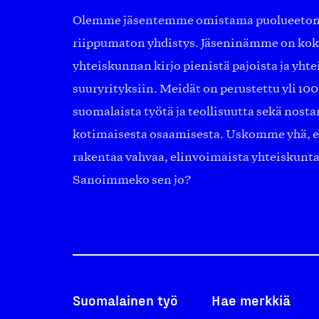
Olemme jäsentemme omistama puolueeton, 
riippumaton yhdistys. Jäseninämme on ko
yhteiskunnan kirjo pienistä pajoista ja yhte
suuryrityksiin. Meidät on perustettu yli 10
suomalaista työtä ja teollisuutta sekä nost
kotimaisesta osaamisesta. Uskomme yhä, ett
rakentaa vahvaa, elinvoimaista yhteiskunt
Sanoimmeko sen jo?
Suomalainen työ
Hae merkkiä