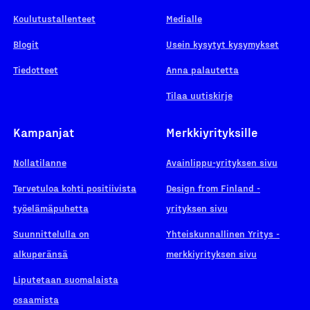
Koulutustallenteet
Medialle
Blogit
Usein kysytyt kysymykset
Tiedotteet
Anna palautetta
Tilaa uutiskirje
Kampanjat
Merkkiyrityksille
Nollatilanne
Avainlippu-yrityksen sivu
Tervetuloa kohti positiivista
Design from Finland -
työelämäpuhetta
yrityksen sivu
Suunnittelulla on
Yhteiskunnallinen Yritys -
alkuperänsä
merkkiyrityksen sivu
Liputetaan suomalaista
osaamista