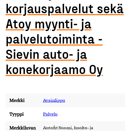
korjauspalvelut sekä
Atoy myynti- ja
palvelutoiminta -
Sievin auto- ja
konekorjaamo Oy
Merkki
Avainlippu
Tyyppi
Palvelu
Merkkiluvan
Autofit Suomi, huolto- ja