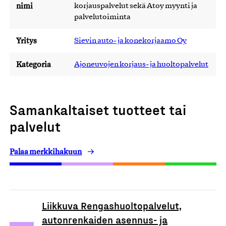
nimi
korjauspalvelut sekä Atoy myynti ja
palvelutoiminta
Yritys
Sievin auto- ja konekorjaamo Oy
Kategoria
Ajoneuvojen korjaus- ja huoltopalvelut
Samankaltaiset tuotteet tai
palvelut
Palaa merkkihakuun
Liikkuva Rengashuoltopalvelut,
autonrenkaiden asennus- ja