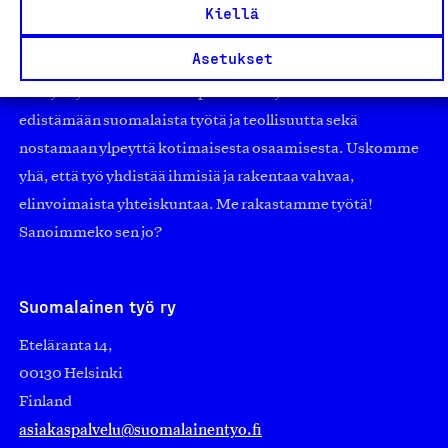
työmarkkinajärjestöistä riippumaton yhdistys.
Kiellä
Jäseninämme on koko suomalaisen yhteiskunnan kirjo
Asetukset
pienistä pajoista ja yhteisöistä kansainvälisiin
suuryrityksiin. Meidät on perustettu yli 100 vuotta sitten
edistämään suomalaista työtä ja teollisuutta sekä
nostamaan ylpeyttä kotimaisesta osaamisesta. Uskomme
yhä, että työ yhdistää ihmisiä ja rakentaa vahvaa,
elinvoimaista yhteiskuntaa. Me rakastamme työtä!
Sanoimmeko sen jo?
Suomalainen työ ry
Eteläranta 14,
00130 Helsinki
Finland
asiakaspalvelu@suomalainentyo.fi