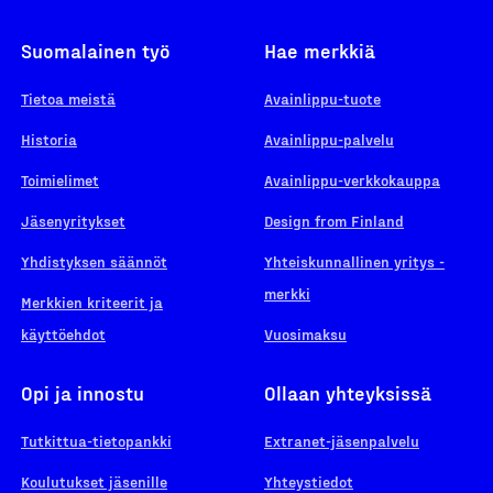
Suomalainen työ
Hae merkkiä
Tietoa meistä
Avainlippu-tuote
Historia
Avainlippu-palvelu
Toimielimet
Avainlippu-verkkokauppa
Jäsenyritykset
Design from Finland
Yhdistyksen säännöt
Yhteiskunnallinen yritys -
merkki
Merkkien kriteerit ja
käyttöehdot
Vuosimaksu
Opi ja innostu
Ollaan yhteyksissä
Tutkittua-tietopankki
Extranet-jäsenpalvelu
Koulutukset jäsenille
Yhteystiedot