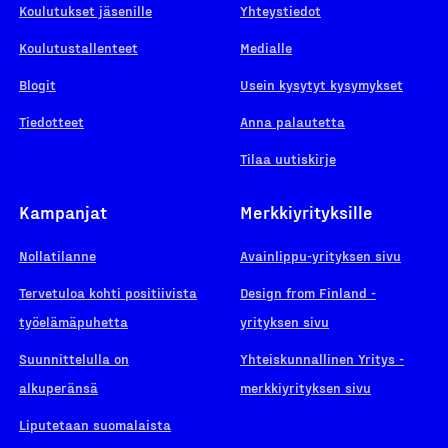
Koulutukset jäsenille
Yhteystiedot
Koulutustallenteet
Medialle
Blogit
Usein kysytyt kysymykset
Tiedotteet
Anna palautetta
Tilaa uutiskirje
Kampanjat
Merkkiyrityksille
Nollatilanne
Avainlippu-yrityksen sivu
Tervetuloa kohti positiivista
Design from Finland -
työelämäpuhetta
yrityksen sivu
Suunnittelulla on
Yhteiskunnallinen Yritys -
alkuperänsä
merkkiyrityksen sivu
Liputetaan suomalaista