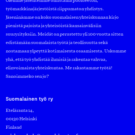
Olemme jäsentemme omistama puolueeton,
työmarkkinajärjestöistä riippumaton yhdistys.
Jäseninämme on koko suomalaisen yhteiskunnan kirjo
pienistä pajoista ja yhteisöistä kansainvälisiin
suuryrityksiin. Meidät on perustettu yli 100 vuotta sitten
edistämään suomalaista työtä ja teollisuutta sekä
nostamaan ylpeyttä kotimaisesta osaamisesta. Uskomme
yhä, että työ yhdistää ihmisiä ja rakentaa vahvaa,
elinvoimaista yhteiskuntaa. Me rakastamme työtä!
Sanoimmeko sen jo?
Suomalainen työ ry
Eteläranta 14,
00130 Helsinki
Finland