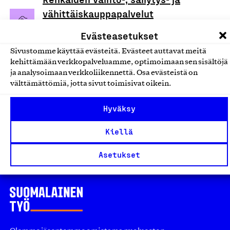
vähittäiskauppapalvelut
Salmentaival Oy, Palvelu
Evästeasetukset
Ajoneuvojen korjaus- ja huoltopalvelut
Sivustomme käyttää evästeitä. Evästeet auttavat meitä
kehittämään verkkopalveluamme, optimoimaan sen sisältöjä
Trukkien vähittäiskauppa-,
ja analysoimaan verkkoliikennettä. Osa evästeistä on
välttämättömiä, jotta sivut toimisivat oikein.
vuokraus- ja huoltopalvelut
Kauvo Oy, Palvelu
Hyväksy
Ajoneuvojen korjaus- ja huoltopalvelut
Kiellä
Asetukset