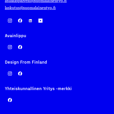
asiakaspalvelu@suomalainentyo.fi
laskutus@suomalainentyo.fi
Avainlippu
Design From Finland
Yhteiskunnallinen Yritys -merkki