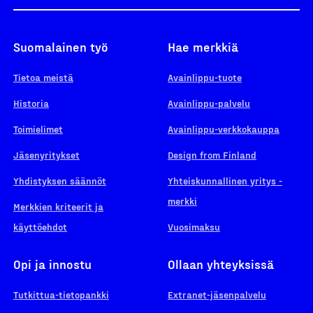
Suomalainen työ
Hae merkkiä
Tietoa meistä
Avainlippu-tuote
Historia
Avainlippu-palvelu
Toimielimet
Avainlippu-verkkokauppa
Jäsenyritykset
Design from Finland
Yhdistyksen säännöt
Yhteiskunnallinen yritys -
merkki
Merkkien kriteerit ja
käyttöehdot
Vuosimaksu
Opi ja innostu
Ollaan yhteyksissä
Tutkittua-tietopankki
Extranet-jäsenpalvelu