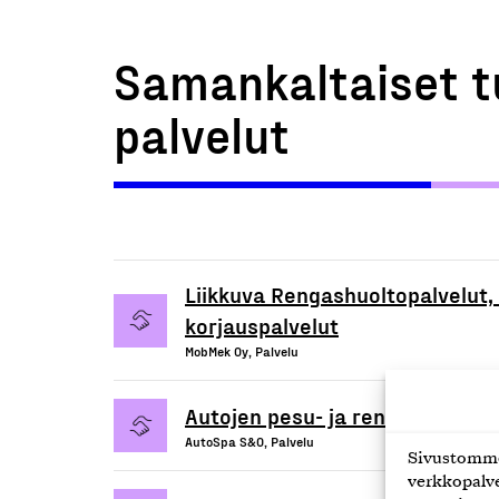
Samankaltaiset t
palvelut
Liikkuva Rengashuoltopalvelut,
korjauspalvelut
MobMek Oy, Palvelu
Autojen pesu- ja rengaspalvelu
AutoSpa S&O, Palvelu
Sivustomme 
verkkopalve