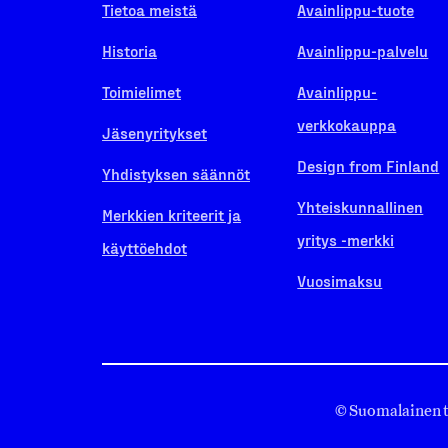
Tietoa meistä
Avainlippu-tuote
Historia
Avainlippu-palvelu
Toimielimet
Avainlippu-
verkkokauppa
Jäsenyritykset
Design from Finland
Yhdistyksen säännöt
Yhteiskunnallinen
Merkkien kriteerit ja
yritys -merkki
käyttöehdot
Vuosimaksu
© Suomalainen 