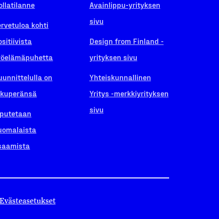
ollatilanne
Avainlippu-yrityksen
sivu
ervetuloa kohti
ositiivista
Design from Finland -
yöelämäpuhetta
yrityksen sivu
uunnittelulla on
Yhteiskunnallinen
lkuperänsä
Yritys -merkkiyrityksen
sivu
iputetaan
uomalaista
saamista
Evästeasetukset