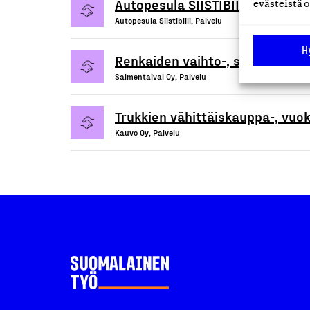
Autopesula SIISTIBIILIn pesulap
evästeistä o
Autopesula Siistibiili, Palvelu
H
Renkaiden vaihto-, säilytys- ja
Salmentaival Oy, Palvelu
Trukkien vähittäiskauppa-, vuok
Kauvo Oy, Palvelu