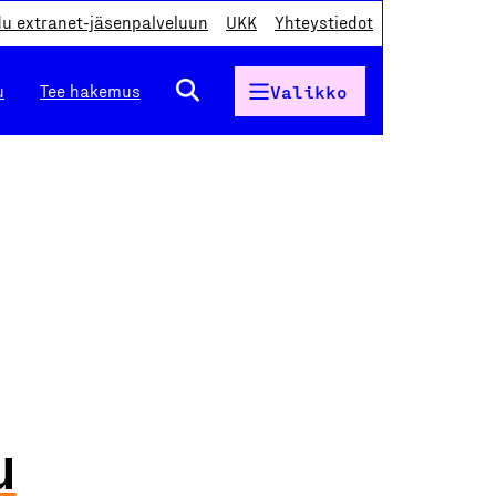
du extranet-jäsenpalveluun
UKK
Yhteystiedot
u
Tee hakemus
Valikko
u