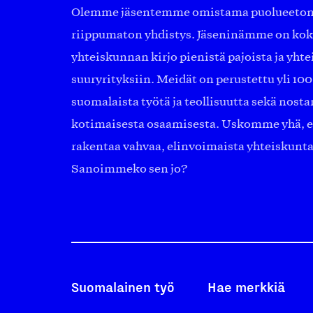
Olemme jäsentemme omistama puolueeton, 
riippumaton yhdistys. Jäseninämme on ko
yhteiskunnan kirjo pienistä pajoista ja yhte
suuryrityksiin. Meidät on perustettu yli 10
suomalaista työtä ja teollisuutta sekä nost
kotimaisesta osaamisesta. Uskomme yhä, ett
rakentaa vahvaa, elinvoimaista yhteiskunt
Sanoimmeko sen jo?
Suomalainen työ
Hae merkkiä