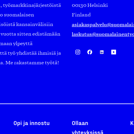
työmarkkinajärjestöistä
00130 Helsinki
ko suomalaisen
Finland
asiakaspalvelu@suomalai
isöistä kansainvälisiin
laskutus@suomalainentyo
0 vuotta sitten edistämään
amaan ylpeyttä
ä työ yhdistää ihmisiä ja
aa. Me rakastamme työtä!
Opi ja innostu
Ollaan
K
yhteyksissä