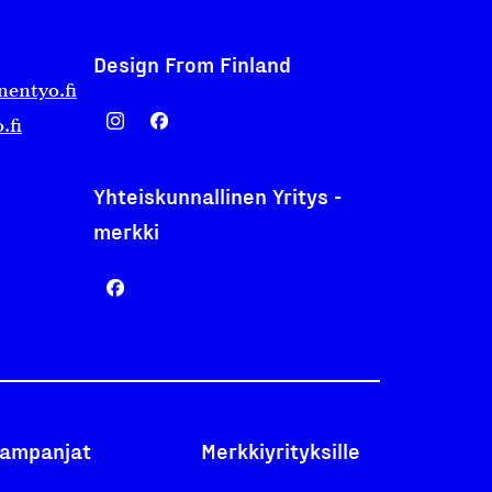
Design From Finland
nentyo.fi
.fi
Yhteiskunnallinen Yritys -
merkki
ampanjat
Merkkiyrityksille