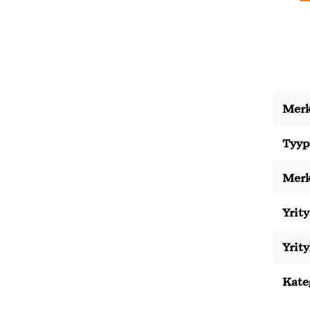
Merk
Tyyp
Merk
Yrity
Yrit
Kate