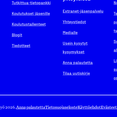
Tutkittua-tietopankki
N
Extranet-jäsenpalvelu
Koulutukset jäsenille
T
Yhteystiedot
p
Koulutustallenteet
t
Medialle
Blogit
S
Usein kysytyt
Tiedotteet
a
kysymykset
L
Anna palautetta
s
Tilaa uutiskirje
o
työ 2026.
Anna palautetta
Tietosuojaseloste
Käyttöehdot
Evästeet