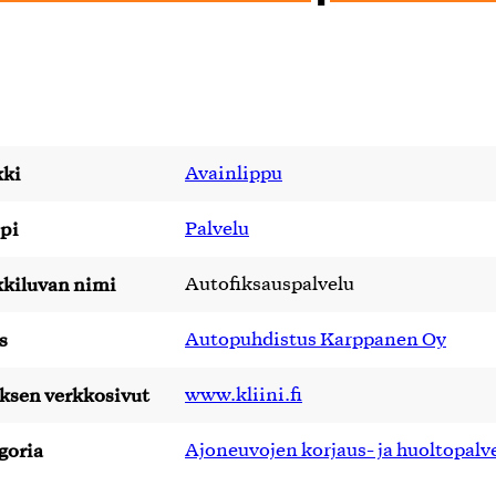
ki
Avainlippu
pi
Palvelu
kiluvan nimi
Autofiksauspalvelu
s
Autopuhdistus Karppanen Oy
yksen verkkosivut
www.kliini.fi
goria
Ajoneuvojen korjaus- ja huoltopalv