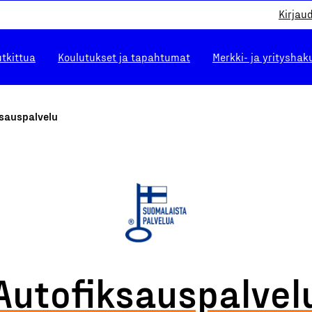
Kirjau
utkittua
Koulutukset ja tapahtumat
Merkki- ja yrityshak
ksauspalvelu
Autofiksauspalvel