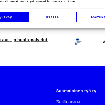
alvelut
n välttämättömiä, jotta sivut toimisivat oikein.
A
yväksy
Kiellä
Asetuk
 vähittäiskauppapalvelut
A
raus- ja huoltopalvelut
A
Suomalainen työ ry
Eteläranta 14,